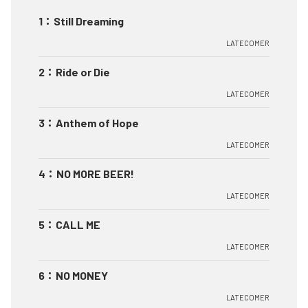
1
：
Still Dreaming
LATECOMER
2
：
Ride or Die
LATECOMER
3
：
Anthem of Hope
LATECOMER
4
：
NO MORE BEER!
LATECOMER
5
：
CALL ME
LATECOMER
6
：
NO MONEY
LATECOMER