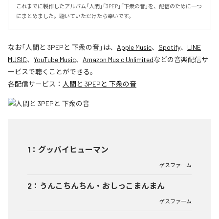
これまでに製作したアルバム「人間」「3PEP」「下衆の音」を、配信のために一つ
にまとめました。聴いていただけたら幸いです。
なお「
人間と 3PEPと 下衆の音
」は、
Apple Music
、
Spotify
、
LINE
MUSIC
、
YouTube Music
、
Amazon Music Unlimited
などの音楽配信サ
ービスで聴くことができる。
各配信サービス：
人間と 3PEPと 下衆の音
1
：
グッバイヒューマン
ゲスファーム
2
：
うんこちんちん・おしっこまんまん
ゲスファーム