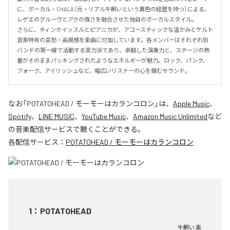
に、ボーカル・CHALA（元・リアル牛飼いという異色の経歴を持つ）による、
レゲエのグルーヴとアクの強さを融合させた独自のボーカルスタイル。

さらに、ティンホイッスルとピアニカが、アコースティックな温かみとケルト
音楽特有の哀愁・高揚感を楽曲に付加しています。各メンバーはそれぞれ別
バンドの第一線で活動する実力派であり、卓越した演奏力と、ステージの熱
量がそのままパッキングされたようなエネルギーが魅力。ロック、パンク、
フォーク、アイリッシュなど、幅広いリスナーの心を掴むサウンド。
なお「
POTATOHEAD / モーモーはカランコロン
」は、
Apple Music
、
Spotify
、
LINE MUSIC
、
YouTube Music
、
Amazon Music Unlimited
など
の音楽配信サービスで聴くことができる。
各配信サービス：
POTATOHEAD / モーモーはカランコロン
1
：
POTATOHEAD
牛飼い 楽