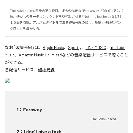
The Hakaikosenz渾身の第１作目。彼らの代表曲『Faraway』や『99-01』をはじ
め、懐かしのモータウンサウンドを彷彿とさせる『Nothing but love』など計
１０曲を収録。アルバムタイトルである破壊光線の如く、攻撃力抜群のパン
クロックを轟かせる。
なお「
破壊光線
」は、
Apple Music
、
Spotify
、
LINE MUSIC
、
YouTube
Music
、
Amazon Music Unlimited
などの音楽配信サービスで聴くこと
ができる。
各配信サービス：
破壊光線
1
：
Faraway
The Hakaikosenz
2
：
I don't give a fxxk...