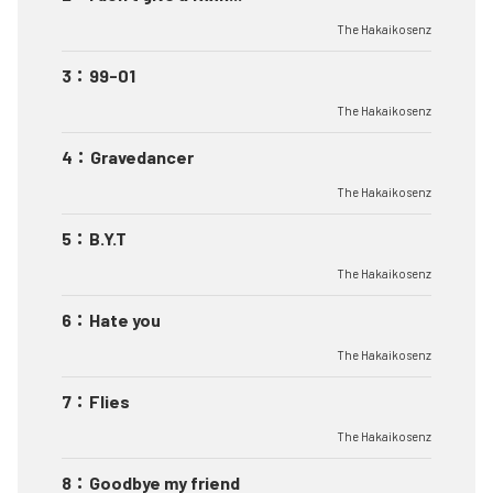
The Hakaikosenz
3
：
99-01
The Hakaikosenz
4
：
Gravedancer
The Hakaikosenz
5
：
B.Y.T
The Hakaikosenz
6
：
Hate you
The Hakaikosenz
7
：
Flies
The Hakaikosenz
8
：
Goodbye my friend