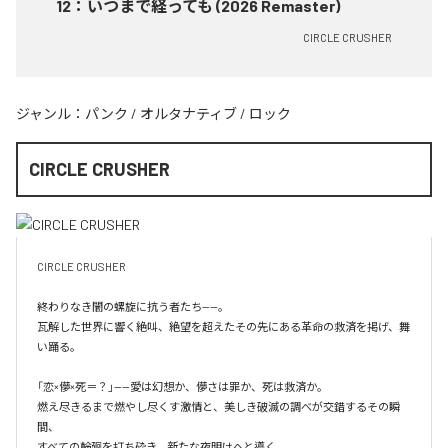
12
：
いつまで経っても (2026 Remaster)
CIRCLE CRUSHER
ジャンル：
パンク
/
オルタナティブ
/
ロック
CIRCLE CRUSHER
CIRCLE CRUSHER

終わりなき闇の螺旋に抗う者たち——。

瓦解した世界に響く絶叫、絶望を超えたその先にある革命の救済を掲げ、舞
い踊る。

「恋×儚×死＝？」——愛は幻想か、儚さは罪か、死は救済か。

燃え尽きるまで燃やし尽くす激情と、美しき破滅の調べが交錯するその瞬
間、

すべての輪廻を打ち砕き、新たな夜明けへと導く。
