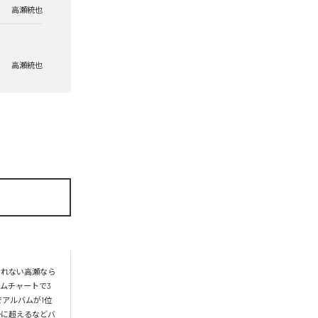
高瀬統也
高瀬統也
られない高瀬なら
ムチャートで3
アルバムが1位
かに超えるなどバ