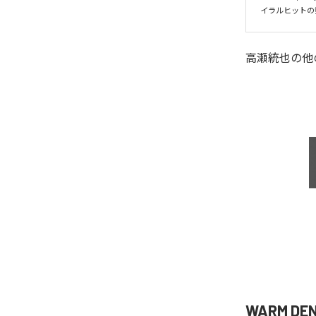
イラルヒットの
高瀬統也
の他
WARM D