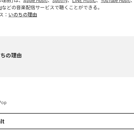
の理由
」は、
Apple Music
、
Spotify
、
LINE MUSIC
、
YouTube Music
d
などの音楽配信サービスで聴くことができる。
ス：
いのちの理由
のちの理由
Pop
lt