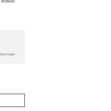
、
Amazon
Sian Cobalt