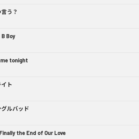
つ言う？
 B Boy
l me tonight
ライト
ングルバッド
 Finally the End of Our Love