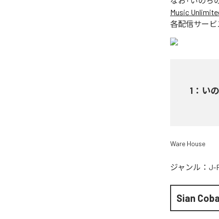
なお「
いのち
Music Unlimite
各配信サービ
1
：
い
Ware House
ジャンル：
J-
Sian Coba