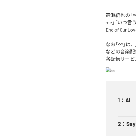
高瀬統也の「∞
me」「いつ言う？」
End of O
なお「
∞
」は、
などの音楽配
各配信サービ
1
：
AI
2
：
Say