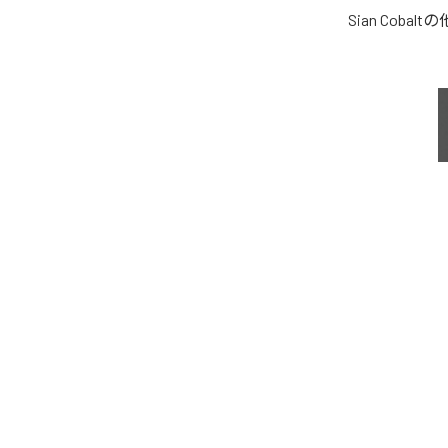
Sian Cobalt
の