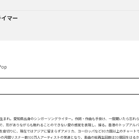
ライマー
Pop
月26日生まれ。愛知県出身のシンガーソングライター。作詞・作曲も手掛け、一度聞いたら忘れ
で、形がありながらも触れることのできない愛の感覚を表現し、操る。香港のトップアルバ
を皮切りに、現在ではアジアに留まらずアメリカ、ヨーロッパなど80カ国以上のチャートで
tifyの月間リスナー数100万人アーティストの常連となり、楽曲の総再生回数は30億回をはる