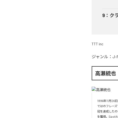
9
：
ク
TTT inc
ジャンル：
J-
高瀬統也
1996年11
ではのフレーズ
冠を達成したの
を獲得。Spo