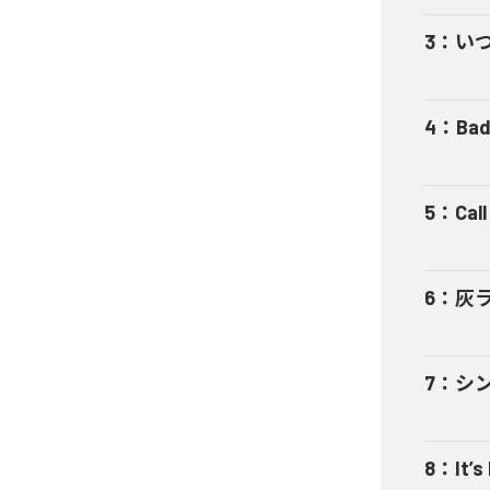
3
：
い
4
：
Bad
5
：
Cal
6
：
灰
7
：
シ
8
：
It’s