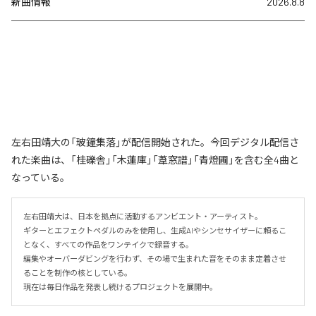
新曲情報
2026.8.8
左右田靖大の「玻鐘集落」が配信開始された。今回デジタル配信さ
れた楽曲は、「桂礫舎」「木蓮庫」「葦窓譜」「青燈圃」を含む全4曲と
なっている。
左右田靖大は、日本を拠点に活動するアンビエント・アーティスト。

ギターとエフェクトペダルのみを使用し、生成AIやシンセサイザーに頼るこ
となく、すべての作品をワンテイクで録音する。

編集やオーバーダビングを行わず、その場で生まれた音をそのまま定着させ
ることを制作の核としている。

現在は毎日作品を発表し続けるプロジェクトを展開中。