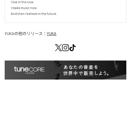
I live in the now.

I make music now.

And then I believe in the future.
YUKA
の他のリリース：
YUKA