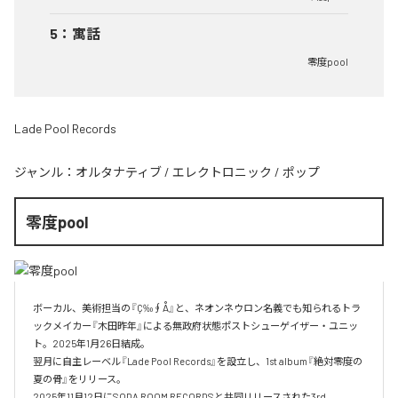
5
：
寓話
零度pool
Lade Pool Records
ジャンル：
オルタナティブ
/
エレクトロニック
/
ポップ
零度pool
ボーカル、美術担当の『Ç‰∮Å』と、ネオンネウロン名義でも知られるトラ
ックメイカー『木田昨年』による無政府状態ポストシューゲイザー・ユニッ
ト。2025年1月26日結成。

翌月に自主レーベル『Lade Pool Records』を設立し、1st album『絶対零度の
夏の骨』をリリース。

2025年11月12日にSODA ROOM RECORDSと共同リリースされた3rd 