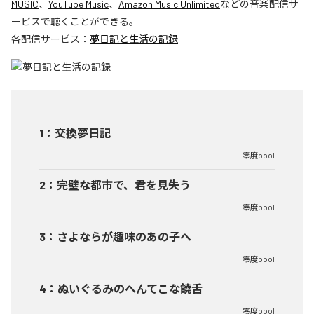
MUSIC
、
YouTube Music
、
Amazon Music Unlimited
などの音楽配信サ
ービスで聴くことができる。
各配信サービス：
夢日記と生活の記録
1
：
交換夢日記
零度pool
2
：
完璧な都市で、君を見失う
零度pool
3
：
さよならが趣味のあの子へ
零度pool
4
：
ぬいぐるみのへんてこな饒舌
零度pool