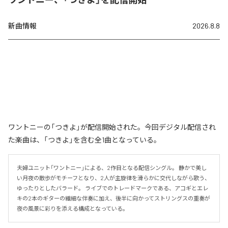
新曲情報
2026.8.8
ワントニーの「つきよ」が配信開始された。今回デジタル配信され
た楽曲は、「つきよ」を含む全1曲となっている。
夫婦ユニット「ワントニー」による、2作目となる配信シングル。 静かで美し
い月夜の散歩がモチーフとなり、2人が主旋律を滑らかに交代しながら歌う、
ゆったりとしたバラード。 ライブでのトレードマークである、アコギとエレ
キの2本のギターの繊細な伴奏に加え、後半に向かってストリングスの重奏が
夜の風景に彩りを添える構成となっている。