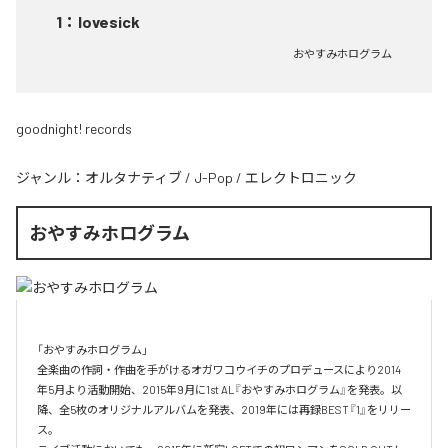
1
：
lovesick
おやすみホログラム
goodnight! records
ジャンル：
オルタナティブ
/
J-Pop
/
エレクトロニック
おやすみホログラム
「おやすみホログラム」

全楽曲の作詞・作曲を⼿がけるオガワコウイチのプロデュースにより2014
年5⽉より活動開始、2015年9⽉に1st AL『おやすみホログラム』を発表。以
降、全5枚のオリジナルアルバムを発表、2019年には再録BEST『1』をリリー
ス。
