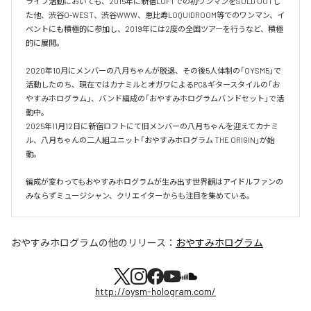
ライブ活動においても、2015年に新宿LOFTでの初ワンマンをSOLD OUTし
た他、渋⾕O-WEST、渋⾕WWW、恵⽐寿LOQUIDROOM等でのワンマン、イ
ベントにも積極的に参加し、2019年には2度の全国ツアーを⾏うなど、積極
的に展開。

2020年10月にメンバーの八月ちゃんが脱退、その後5人体制の「OYSM5」で
活動したのち、現在ではカナミルとオガワによるPC&ギタースタイルの「お
やすみホログラム」、バンド編成の「おやすみホログラムバンドセット」で活
動中。

2025年11月12日に新宿ロフトにて旧メンバーの八月ちゃんを迎えてカナミ
ル、八月ちゃんの二人組ユニット「おやすみホログラム THE ORIGIN」が始
動。

編成が変わってもおやすみホログラムが⽣み出す世界観はアイドルファンの
おやすみホログラム
の他のリリース：
おやすみホログラム
http://oysm-hologram.com/