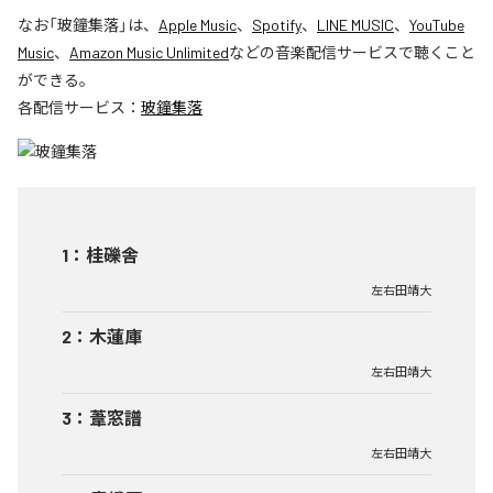
なお「
玻鐘集落
」は、
Apple Music
、
Spotify
、
LINE MUSIC
、
YouTube
Music
、
Amazon Music Unlimited
などの音楽配信サービスで聴くこと
ができる。
各配信サービス：
玻鐘集落
1
：
桂礫舎
左右田靖大
2
：
木蓮庫
左右田靖大
3
：
葦窓譜
左右田靖大