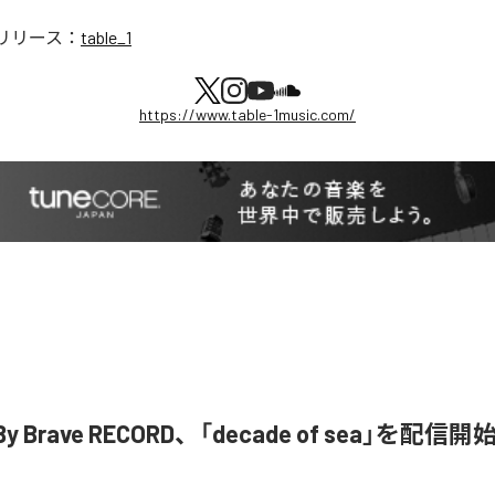
リリース：
table_1
https://www.table-1music.com/
n By Brave RECORD、「decade of sea」を配信開