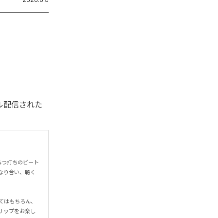
デジタル配信された
4つ打ちのビート
なり合い、聴く
てはもちろん、
リップをお楽し