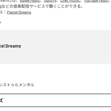
Dreams
」は、
Apple Music
、
Spotify
、
LINE MUSIC
、
YouTube Music
d
などの音楽配信サービスで聴くことができる。
ス：
Pastel Dreams
tel Dreams
ンストゥルメンタル
ズ