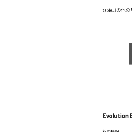
table_1
の他の
Evolutio
新曲情報