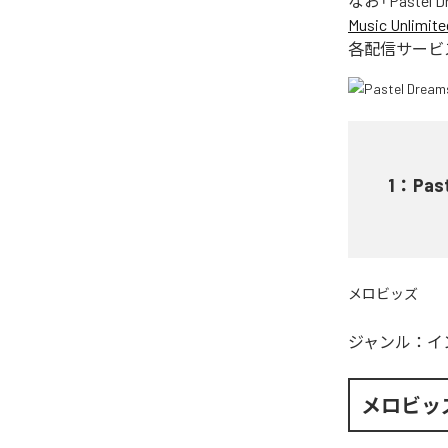
なお「
Pastel 
Music Unlimite
各配信サービ
1
：
Pas
メロビッズ
ジャンル：
イ
メロビッ