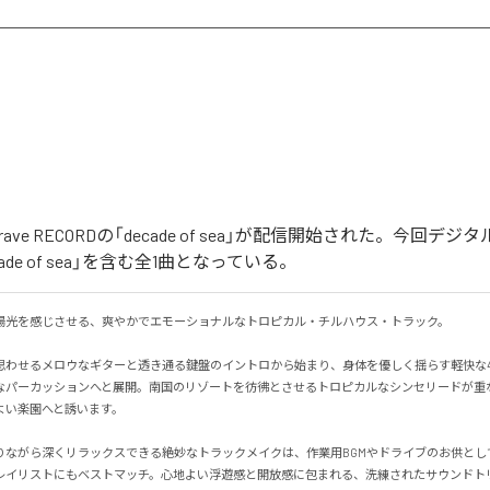
 By Brave RECORDの「decade of sea」が配信開始された。今回
ade of sea」を含む全1曲となっている。
光を感じさせる、爽やかでエモーショナルなトロピカル・チルハウス・トラック。

思わせるメロウなギターと透き通る鍵盤のイントロから始まり、身体を優しく揺らす軽快な
なパーカッションへと展開。南国のリゾートを彷彿とさせるトロピカルなシンセリードが重
い楽園へと誘います。

りながら深くリラックスできる絶妙なトラックメイクは、作業用BGMやドライブのお供とし
レイリストにもベストマッチ。心地よい浮遊感と開放感に包まれる、洗練されたサウンドト