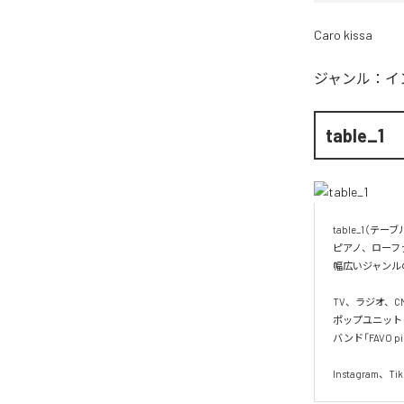
Caro kissa
ジャンル：
イ
table_1
table_1（テ
ピアノ、ローフ
幅広いジャンル
TV、ラジオ、C
ポップユニット「C
バンド「FAVO 
Instagram