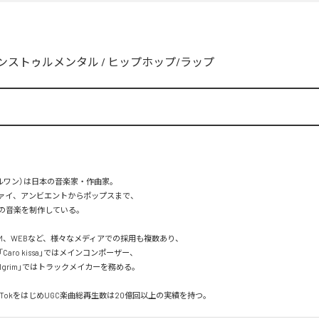
ンストゥルメンタル
/
ヒップホップ/ラップ
ーブルワン）は日本の音楽家・作曲家。

ァイ、アンビエントからポップスまで、  

の音楽を制作している。

M、WEBなど、様々なメディアでの採用も複数あり、  

aro kissa」ではメインコンポーザー、  

pilgrim」ではトラックメイカーを務める。

、TikTokをはじめUGC楽曲総再生数は20億回以上の実績を持つ。