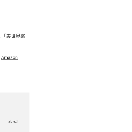
は、「裏世界案
、
Amazon
table_1