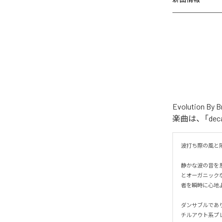
Evolution
楽曲は、「dec
波打ち際の風と陽
静かな波の音を
とオーガニック
者を瞬時に心地よ
ダンサブルであ
チルアウト系プ