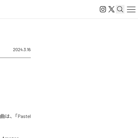
2024.3.16
は、「Pastel