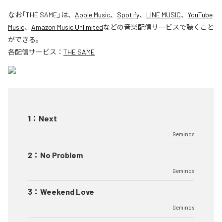
なお「
THE SAME
」は、
Apple Music
、
Spotify
、
LINE MUSIC
、
YouTube
Music
、
Amazon Music Unlimited
などの音楽配信サービスで聴くこと
ができる。
各配信サービス：
THE SAME
1
：
Next
Geminos
2
：
No Problem
Geminos
3
：
Weekend Love
Geminos