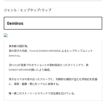
ジャンル：
ヒップホップ/ラップ
Geminos
東京都大田区発。

実の双子の兄弟、FortisとSHIN0VI BROWNによるヒップホップユニット 
Geminos。

兄Fortisが音楽プロダクションとの契約目前だったタイミングで、弟
SHIN0VI BROWNの誘いにより結成。

双子ならではの息の合ったグルーヴと、対照的な個性が生む化学反応を武器
に、現実・葛藤・野心をリアルに表現する。

唯一無二のストーリーとサウンドで存在感を広げている。