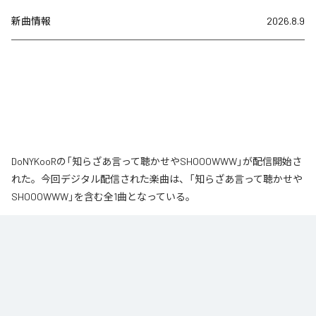
新曲情報
2026.8.9
DoNYKooRの「知らざあ言って聴かせやSHOOOWWW」が配信開始さ
れた。今回デジタル配信された楽曲は、「知らざあ言って聴かせや
SHOOOWWW」を含む全1曲となっている。
なお「
知らざあ言って聴かせやSHOOOWWW
」は、
Apple Music
、
Spotify
、
LINE MUSIC
、
YouTube Music
、
Amazon Music Unlimited
など
の音楽配信サービスで聴くことができる。
各配信サービス：
知らざあ言って聴かせやSHOOOWWW