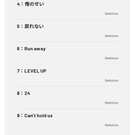
4
：
俺のせい
Geminos
5
：
戻れない
Geminos
6
：
Run away
Geminos
7
：
LEVEL UP
Geminos
8
：
24
Geminos
9
：
Can't hold us
Geminos