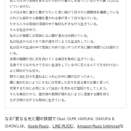
私たちは作り笑顔を見せながら日々の暮らしを送っているがその裏で心は泣
いているのだ。

人々はは常に誰かと繋がりたいと思い続けて日々の人間関係を構築している
けれども相手から距離を置かれる事が多くて日々悩んでいる。

だから人々は孤独の深淵の中で毎日もがきながら生きている。

そんな社会の中で、

私の心の奥底には孤独と云ふ闇が潜み沈み続けている。

私は社会からはぐれて我が道を行くような生活をしている。

私は日々の生活の中で孤独との折り合いがつかず光と闇の狭間で心は揺れて
いる。

漆黒の暗闇が光に刃を向けてくる毎日を懸命に生きている。

友達ですらなかなかできない生活をしているのに恋人なんてできるわけない
よと諦めがちな日々。

悶々と悩む日々を重ねるにつれ心の中に闇が広がってゆく。

闇に食われないようにするには充実した日々を送る事が必要と思って、

充実するために必死になって出会いを求めるが空回りをしてしまう。

そんな毎日だから、堕天使の素顔が現れないように浸食する闇を抑え

もがき続けながらも懸命に生きている。
なお「
更なる光と闇の狭間で (feat. GUMI, HARUKA, SAKURA &
SHION)
」は、
Apple Music
、
LINE MUSIC
、
Amazon Music Unlimited
な