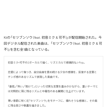
Kiiの「セツブンソウ (feat. 初音ミク & 可不)」が配信開始された。今
回デジタル配信された楽曲は、「セツブンソウ (feat. 初音ミク & 可
不)」を含む全1曲となっている。
初音ミク×可不の2ボーカルで描く、リズミカルで感情的なJ-Pop。

恋愛によって傷つき、自分自身を責め続ける少女の感情を、反復する言葉と
テンポ感のあるリズムで表現した楽曲です。

「最低」「怖い」「助けて」といった切実な言葉を畳みかけながら、重いテーマと
は対照的に耳に残るリズムと中毒性のある展開に仕上げています。

寒い季節に咲く花「セツブンソウ」をモチーフに、壊れそうな感情と、その奥
に残る弱さや執着を描きました。