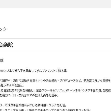
ック
音楽院
,000人以上の教え子を輩出してきたギタリスト、鈴木渡。

の講師や、海外で活動する日本人への楽曲提供・プロデュースなど、多方面で確かな実績を築
会社ウタタネを設立。

なる音楽教育の発展を目指し、楽器スクール＆YouTubeチャンネル「ウタタネ音楽院」を開校。
を視野に、日・英両言語での教則動画を配信中。

は、ウタタネ音楽院が手がける教材用トラックを配信。

ストステップから中・上級者のスキルアップに寄り添う楽曲を制作・配信。
