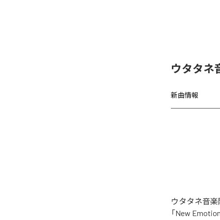
ウタタネ音
新曲情報
ウタタネ音楽院
「New Emo