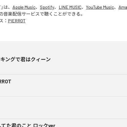
T
」は、
Apple Music
、
Spotify
、
LINE MUSIC
、
YouTube Music
、
Ama
の音楽配信サービスで聴くことができる。
ス：
PIERROT
がキングで君はクィーン
RROT
てた君のこと ロックver