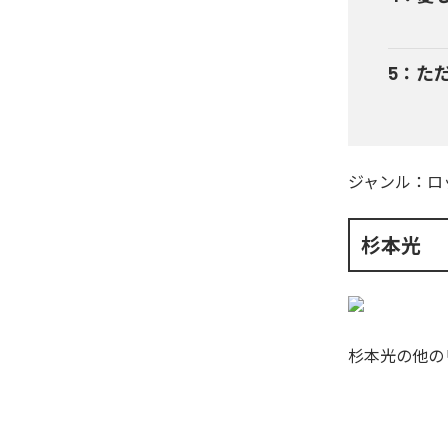
5
：
た
ジャンル：
ロ
杉本光
杉本光
の他の