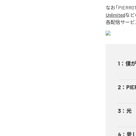
なお「
PIERRO
Unlimited
など
各配信サービ
1
：
僕
2
：
PIE
3
：
光
4
：
愛し