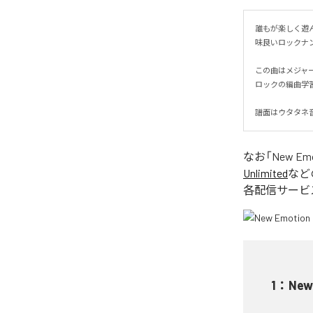
誰もが楽しく遊ん
味良いロックナンバ
この曲はメジャ
ロックの編曲学習
譜面はウタタネ音
なお「
New Em
Unlimited
など
各配信サービ
1
：
New