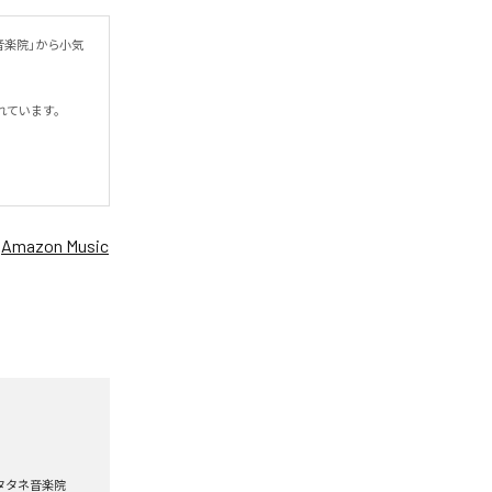
音楽院」から小気
います。

、
Amazon Music
タタネ音楽院