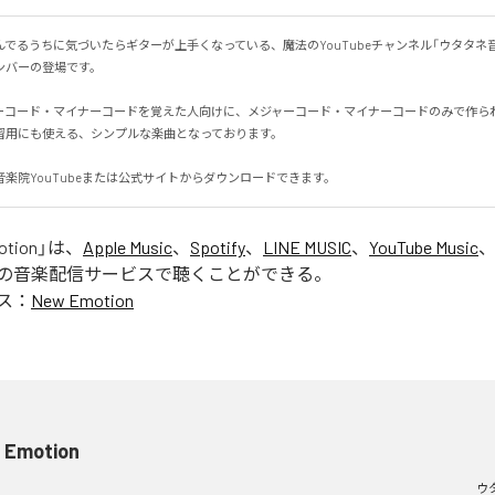
でるうちに気づいたらギターが上手くなっている、魔法のYouTubeチャンネル「ウタタネ
ーの登場です。

ーコード・マイナーコードを覚えた人向けに、メジャーコード・マイナーコードのみで作られて
用にも使える、シンプルな楽曲となっております。

楽院YouTubeまたは公式サイトからダウンロードできます。
otion
」は、
Apple Music
、
Spotify
、
LINE MUSIC
、
YouTube Music
の音楽配信サービスで聴くことができる。
ス：
New Emotion
 Emotion
ウ