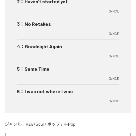
2
：
Haven’t started yet
O/NCE
3
：
No Retakes
O/NCE
4
：
Goodnight Again
O/NCE
5
：
Same Time
O/NCE
6
：
I was not where I was
O/NCE
ジャンル：
R&B/Soul
/
ポップ
/
K-Pop