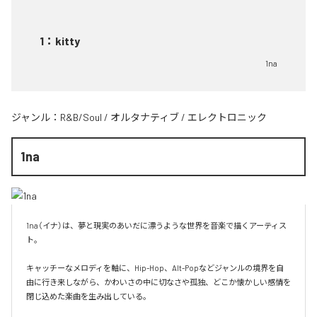
1
：
kitty
1na
ジャンル：
R&B/Soul
/
オルタナティブ
/
エレクトロニック
1na
1na（イナ）は、夢と現実のあいだに漂うような世界を音楽で描くアーティス
ト。

キャッチーなメロディを軸に、Hip-Hop、Alt-Popなどジャンルの境界を自
由に行き来しながら、かわいさの中に切なさや孤独、どこか懐かしい感情を
閉じ込めた楽曲を生み出している。
