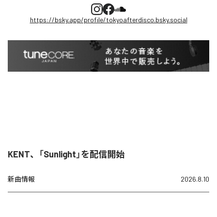
https://bsky.app/profile/tokyoafterdisco.bsky.social
KENT、「Sunlight」を配信開始
新曲情報
2026.8.10