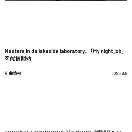
Masters in da lakeside laboratory、「My night job」
を配信開始
新曲情報
2026.8.8
Masters in da lakeside laboratoryの「My night job」が配信開始され