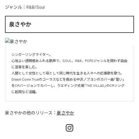
ジャンル：
R&B/Soul
泉さやか
シンガーソングライター。

心地よい透明感あふれる歌声で、SOUL、R&B、POPSジャンルを問わず自由
に音楽を楽しむ。

人間として女性として母として同じ時代を生きる人々への応援歌を歌う。

Dream Come Trueのコーラスなどを務める中沢ノブヨシのカバー曲「誓い」
をCMバージョンでカバーし、ウエディング式場「THE VILLAS」のCMソング
に起用など活躍。
泉さやか
の他のリリース：
泉さやか