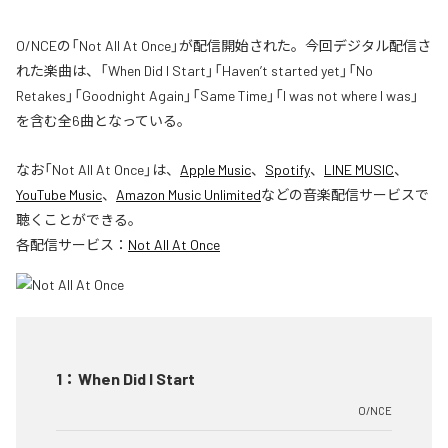
O/NCEの「Not All At Once」が配信開始された。今回デジタル配信さ
れた楽曲は、「When Did I Start」「Haven’t started yet」「No
Retakes」「Goodnight Again」「Same Time」「I was not where I was」
を含む全6曲となっている。
なお「
Not All At Once
」は、
Apple Music
、
Spotify
、
LINE MUSIC
、
YouTube Music
、
Amazon Music Unlimited
などの音楽配信サービスで
聴くことができる。
各配信サービス：
Not All At Once
1
：
When Did I Start
O/NCE