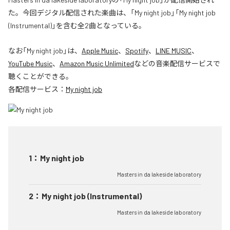
た。今回デジタル配信された楽曲は、「My night job」「My night job
(Instrumental)」を含む全2曲となっている。
なお「
My night job
」は、
Apple Music
、
Spotify
、
LINE MUSIC
、
YouTube Music
、
Amazon Music Unlimited
などの音楽配信サービスで
聴くことができる。
各配信サービス：
My night job
1
：
My night job
Masters in da lakeside laboratory
2
：
My night job (Instrumental)
Masters in da lakeside laboratory