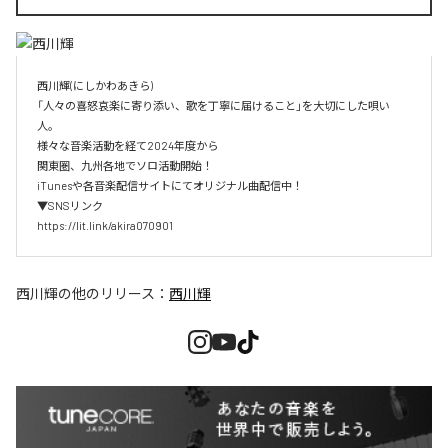
西川輝(にしかわあきら)

「人々の喜怒哀楽に寄り添い、歌を丁寧に届けること」を大切にした唄い
人。

様々な音楽活動を経て2024年度から

関東圏、九州各地でソロ活動開始！

iTunesや各音楽配信サイトにてオリジナル曲配信中！

▼SNSリンク

https://lit.link/akira070901
西川輝
の他のリリース：
西川輝