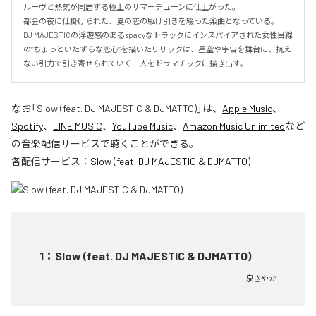
ルーヴと熱気が同居する極上のサマーチューンに仕上がった。

都会の夜に仕掛けられた、夏の恋の駆け引きを綴った楽曲となっている。

DJ MAJESTICの浮遊感のあるspacyなトラックにインスパイアされた女性目線
の“ちょっといたずらな恋心”を描いたリリックは、星空や宇宙を舞台に、抗え
ない引力で引き寄せられていく二人をドラマチックに描き出す。
なお「
Slow (feat. DJ MAJESTIC & DJMATTO)
」は、
Apple Music
、
Spotify
、
LINE MUSIC
、
YouTube Music
、
Amazon Music Unlimited
など
の音楽配信サービスで聴くことができる。
各配信サービス：
Slow (feat. DJ MAJESTIC & DJMATTO)
1
：
Slow (feat. DJ MAJESTIC & DJMATTO)
泉さやか