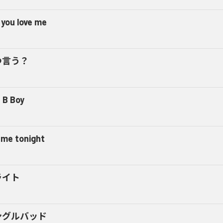
 you love me
つ言う？
 B Boy
l me tonight
ライト
ングルバッド