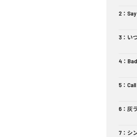
2
：
Say
3
：
い
4
：
Bad
5
：
Cal
6
：
灰
7
：
シ