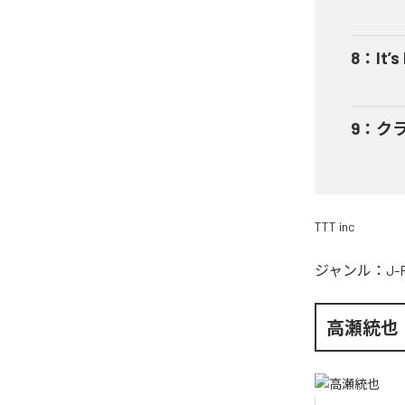
8
：
It’s
9
：
ク
TTT inc
ジャンル：
J-
高瀬統也