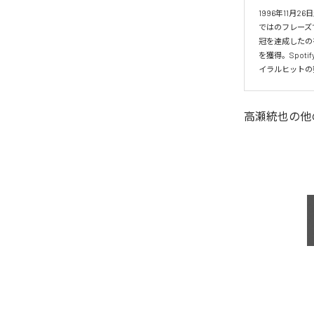
1996年11
ではのフレーズ
冠を達成したの
を獲得。Spo
イラルヒットの
高瀬統也
の他