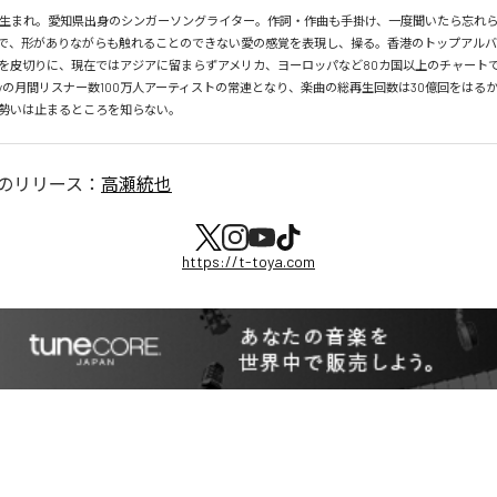
月26日生まれ。愛知県出身のシンガーソングライター。作詞・作曲も手掛け、一度聞いたら忘れ
で、形がありながらも触れることのできない愛の感覚を表現し、操る。香港のトップアルバ
を皮切りに、現在ではアジアに留まらずアメリカ、ヨーロッパなど80カ国以上のチャートで
tifyの月間リスナー数100万人アーティストの常連となり、楽曲の総再生回数は30億回をはる
勢いは止まるところを知らない。
のリリース：
高瀬統也
https://t-toya.com