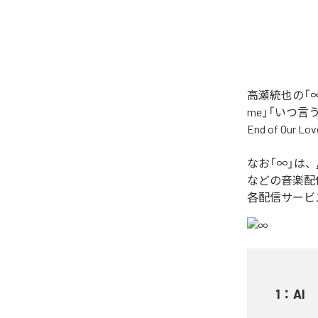
高瀬統也の「∞
me」「いつ言う？」
End of O
なお「
∞
」は、
などの音楽配
各配信サービ
1
：
AI