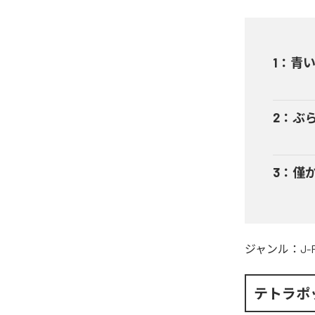
1
：
青
2
：
ぶ
3
：
僅
ジャンル：
J-
テトラポ