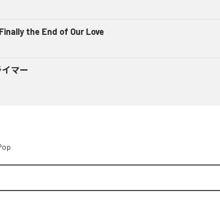
 Finally the End of Our Love
ライマー
Pop