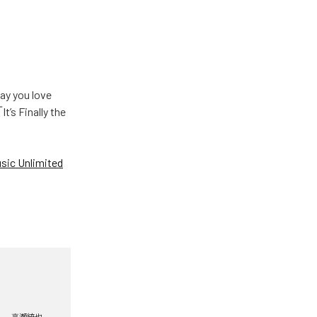
u love
Finally the
ic Unlimited
高瀬統也