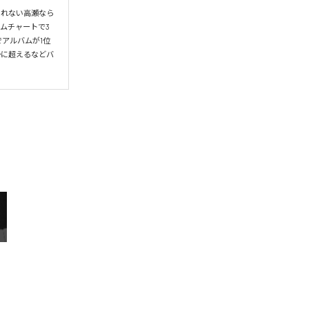
られない高瀬なら
ムチャートで3
アルバムが1位
かに超えるなどバ