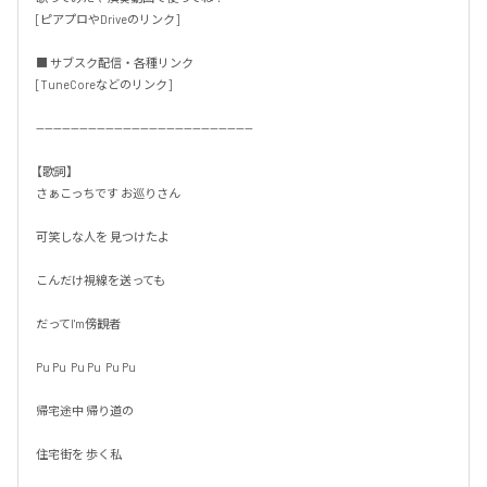
[ピアプロやDriveのリンク]

■ サブスク配信・各種リンク

[TuneCoreなどのリンク]

--------------------------------------------------

【歌詞】

さぁこっちです お巡りさん

可笑しな人を 見つけたよ

こんだけ視線を送っても

だってI'm傍観者

Pu Pu  Pu Pu  Pu Pu

帰宅途中 帰り道の

住宅街を 歩く私
