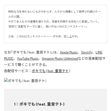
特別な力を持たないにもかかわらず、人々から偶像として崇拝され続けた一
人の人間。

やがて本人もその虚像を受け入れ、信者を利用する存在へと変貌していく。

"信仰"と"支配"をテーマに描く、救いのないBADエンドストーリー。

さあ、このBADエンドストーリー——ポキ丼、召し上がれ。
なお「
ポキでも (feat. 重音テト)
」は、
Apple Music
、
Spotify
、
LINE
MUSIC
、
YouTube Music
、
Amazon Music Unlimited
などの音楽配信サ
ービスで聴くことができる。
各配信サービス：
ポキでも (feat. 重音テト)
1
：
ポキでも (feat. 重音テト)