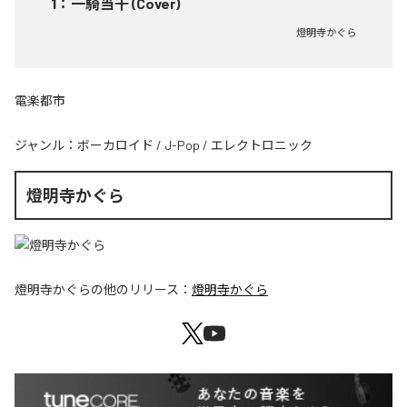
1
：
一騎当千 (Cover)
燈明寺かぐら
電楽都市
ジャンル：
ボーカロイド
/
J-Pop
/
エレクトロニック
燈明寺かぐら
燈明寺かぐら
の他のリリース：
燈明寺かぐら