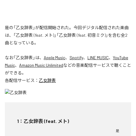
是の「乙女辞表」が配信開始された。今回デジタル配信された楽曲
は、「乙女辞表 (feat. メト)」「乙女辞表 (feat. 初音ミク)」を含む全2
曲となっている。
なお「
乙女辞表
」は、
Apple Music
、
Spotify
、
LINE MUSIC
、
YouTube
Music
、
Amazon Music Unlimited
などの音楽配信サービスで聴くこと
ができる。
各配信サービス：
乙女辞表
1
：
乙女辞表 (feat. メト)
是