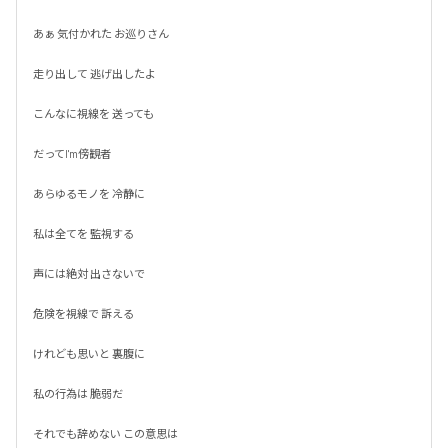
あぁ 気付かれた お巡りさん

走り出して 逃げ出したよ

こんなに視線を 送っても

だってI'm傍観者

あらゆるモノを 冷静に

私は全てを 監視する

声には絶対 出さないで

危険を視線で 訴える

けれども思いと 裏腹に

私の行為は 脆弱だ

それでも辞めない この意思は
