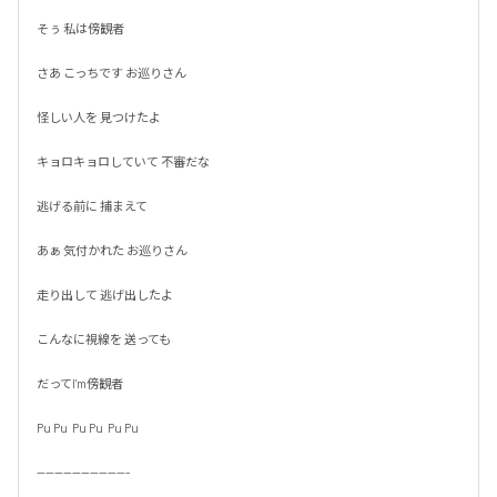
そぅ 私は傍観者

さあ こっちです お巡りさん

怪しい人を 見つけたよ

キョロキョロしていて 不審だな

逃げる前に 捕まえて

あぁ 気付かれた お巡りさん

走り出して 逃げ出したよ

こんなに視線を 送っても

だってI'm傍観者

Pu Pu  Pu Pu  Pu Pu

---------------------