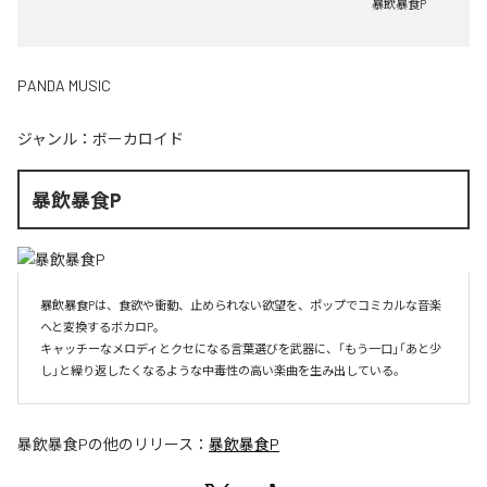
暴飲暴食P
PANDA MUSIC
ジャンル：
ボーカロイド
暴飲暴食P
暴飲暴食Pは、食欲や衝動、止められない欲望を、ポップでコミカルな音楽
へと変換するボカロP。

キャッチーなメロディとクセになる言葉選びを武器に、「もう一口」「あと少
し」と繰り返したくなるような中毒性の高い楽曲を生み出している。
暴飲暴食P
の他のリリース：
暴飲暴食P