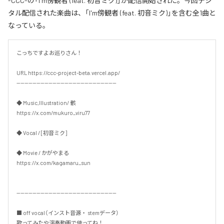
-CCC-の「I'm傍観者 (feat. 初音ミク)」が配信開始された。今回デジ
タル配信された楽曲は、「I'm傍観者 (feat. 初音ミク)」を含む全1曲と
なっている。
こっちですよお巡りさん！

URL https://ccc-project-beta.vercel.app/

--------------------------------------------------

◆ Music,Illustration/ 骸

https://x.com/mukuro_viru77

◆ Vocal / [初音ミク]

◆ Movie / かがやまる

https://x.com/kagamaru_sun

--------------------------------------------------

■ off vocal（インスト音源・ stemデータ）

歌ってみたや演奏動画で使ってね！
