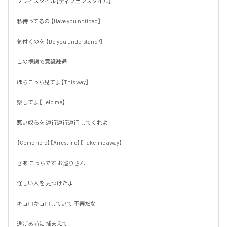
プレイスタイル【ディフェンスタイル】

私待ってるの 【Have you noticed】

気付くのを 【Do you understand?】

この視線で意識疎通

ほらこっち見てよ【This way】

察してよ【Help me】

悪い奴らを 連行連行連行 してくれよ

【Come here】【Arrest me】【Take  me away】

さあ こっちです お巡りさん

怪しい人を 見つけたよ

キョロキョロしていて 不審だな

逃げる前に 捕まえて
