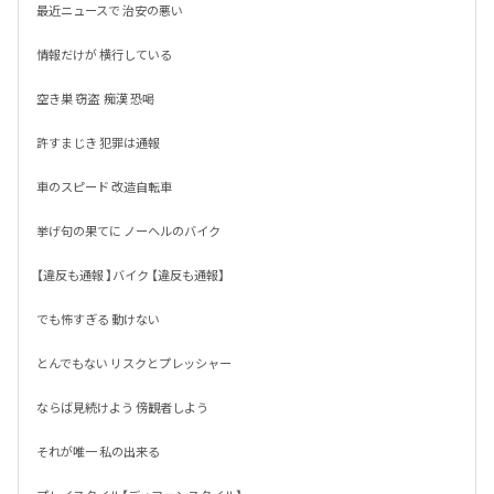
最近ニュースで 治安の悪い

情報だけが 横行している

空き巣 窃盗  痴漢 恐喝

許すまじき 犯罪は通報

車のスピード 改造自転車

挙げ句の果てに ノーヘルのバイク

【違反も通報 】バイク 【違反も通報】

でも怖すぎる 動けない 

とんでもない リスクとプレッシャー

ならば見続けよう 傍観者しよう

それが唯一 私の出来る 
