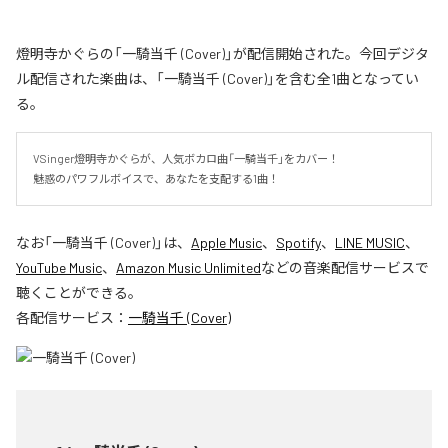
燈明寺かぐらの「一騎当千 (Cover)」が配信開始された。今回デジタ
ル配信された楽曲は、「一騎当千 (Cover)」を含む全1曲となってい
る。
VSinger燈明寺かぐらが、人気ボカロ曲「一騎当千」をカバー！

魅惑のパワフルボイスで、あなたを支配する1曲！
なお「
一騎当千 (Cover)
」は、
Apple Music
、
Spotify
、
LINE MUSIC
、
YouTube Music
、
Amazon Music Unlimited
などの音楽配信サービスで
聴くことができる。
各配信サービス：
一騎当千 (Cover)