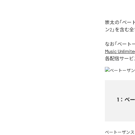
崇太の「ベー
ン2」を含む
なお「
ベート
Music Unlimite
各配信サービ
1
：
ベー
ベートーザンス