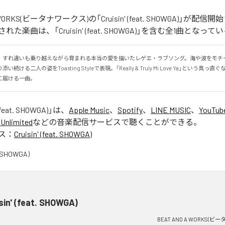
A WORKS(ビータナワークス)の「Cruisin' (feat. SHOWGA)」が
た楽曲は、「Cruisin' (feat. SHOWGA)」を含む全1曲となって
、すれ違いも乗り越えながら育まれる本当の愛を描いたレゲエ・ラブソング。海や波をモチ
続ける二人の姿をToasting Styleで表現。「Really & Truly Mi Love Ya」という真
に届ける一曲。
 (feat. SHOWGA)
」は、
Apple Music
、
Spotify
、
LINE MUSIC
、
YouTub
Unlimited
などの音楽配信サービスで聴くことができる。
ス：
Cruisin' (feat. SHOWGA)
sin' (feat. SHOWGA)
BEAT AND A WORKS(ビ