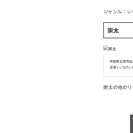
ジャンル：
レ
崇太
奈良県五條市出身
崇太
の他のリ