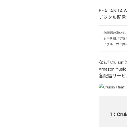
BEAT AND 
デジタル配信され
価値観の違いや
も手を離さず寄り添い
いグルーヴと共
なお「
Cruisin'
Amazon Music 
各配信サービ
1
：
Crui