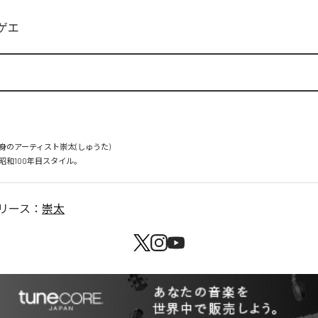
ゲエ
のアーティスト崇太(しゅうた)

リース：
崇太