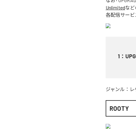
なお「
UPGRA
Unlimited
など
各配信サービ
1
：
UPG
ジャンル：
レ
ROOTY