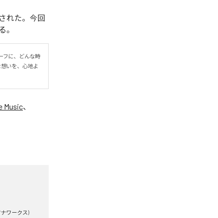
配信開始された。今回
いる。
ーフに、どんな時
っ直ぐな想いを、心地よ
e Music
、
ータナワークス)