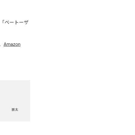
、「ベートーザ
、
Amazon
崇太