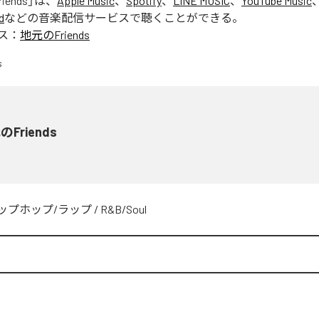
ends
」は、
Apple Music
、
Spotify
、
LINE MUSIC
、
YouTube Music
d
などの音楽配信サービスで聴くことができる。
ス：
地元のFriends
Friends
ップホップ/ラップ
/
R&B/Soul