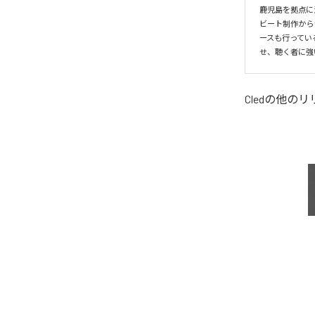
鹿児島を拠点に活
ビート制作から
ースも行ってい
せ、聴く者に強
Cled
の他のリ