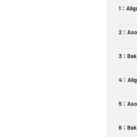
1
：
Alig
2
：
Aso
3
：
Bak
4
：
Ali
5
：
Aso
6
：
Bak