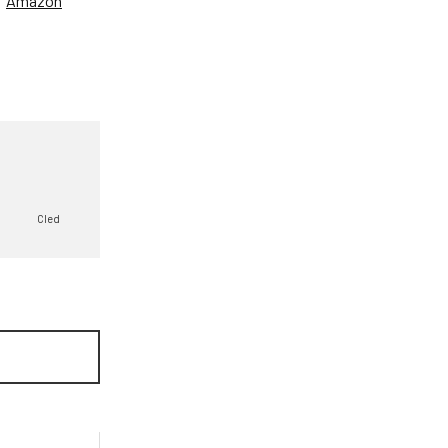
、
Amazon
Cled