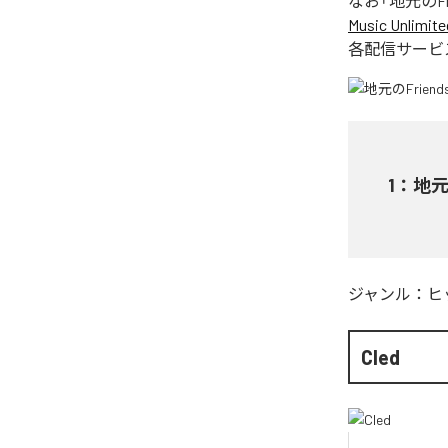
なお「
地元のFri
Music Unlimite
各配信サービ
1
：
地元の
ジャンル：
ヒ
Cled