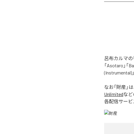
呂布カルマの「
「Asotaro」「Bak
(Instrume
なお「
財産
」
Unlimited
など
各配信サービ