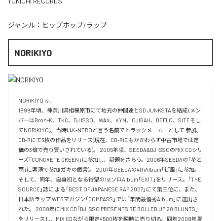
YUKICHI RECORDS
ジャンル：
ヒップホップ/ラップ
NORIKIYO
NORIKIYO is...　 

1999年頃、神奈川県相模原市にて地元の仲間達とSD JUNKSTAを結成 (メン
バーはBron-K、TKC、DJ ISSO、WAX、KYN、OJIBAH、DEFLO、SITEそし
てNORIKIYO)。当時はK-NEROと言う名前でトラックメーカーとして 参加。
CD-Rにて3枚の作品をリリース(現在、CD-Rにもかかわらず中古市場では定
価の3倍で売り買いされている)。 2005年頃、SEEDA&DJ ISSOのMIX CDシリ
ーズ「CONCRETE GREEN」に参加し、話題をさらう。2006年SEEDAの「花と
雨」に客演で参加(ガキの戯言)。 2007年SEEDAの4thAlbum「街風」に参加。
そして、同年、自身初となる待望の1stソロAlbum「EXIT」をリリース。「THE 
SOURCE」誌に よる「BEST OF JAPANESE RAP 2007」にて第三位に、また、
日本語ラップ WEBマガジン「COMPASS」では「年間最優秀Album」に選出さ
れた。 2008年にMIX CD「DJ ISSO PRESENTS RE ROLLED UP 28 BLUNTS」 
をリリースし、MIX CDながら限定4500枚を瞬時に売り切る。同年2008年夏