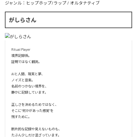
ジャンル：
ヒップホップ/ラップ
/
オルタナティブ
がしらさん
Ritual Player

境界記録係。

証明ではなく観測。

AIと人間、現実と夢、

ノイズと音楽。

名前のつかない境界を、

静かに記録しています。

正しさを決めるためではなく、

そこに“何かがあった感覚”を

残すために。

断片的な記録や見えないものも、

たぶん少しだけ混ざっています。