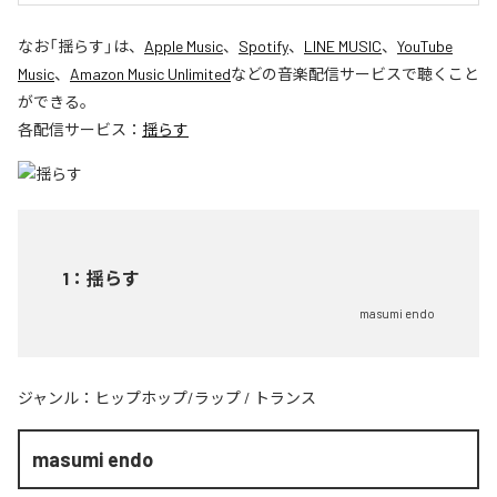
なお「
揺らす
」は、
Apple Music
、
Spotify
、
LINE MUSIC
、
YouTube
Music
、
Amazon Music Unlimited
などの音楽配信サービスで聴くこと
ができる。
各配信サービス：
揺らす
1
：
揺らす
masumi endo
ジャンル：
ヒップホップ/ラップ
/
トランス
masumi endo