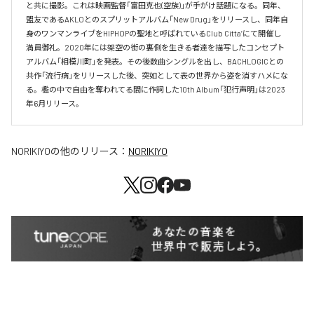
と共に撮影。これは映画監督「富田克也(空族)」が手がけ話題になる。同年、
盟友であるAKLOとのスプリットアルバム「New Drug」をリリースし、同年自
身のワンマンライブをHIPHOPの聖地と呼ばれているClub Citta’にて開催し
満員御礼。2020年には架空の街の裏側を生きる者達を描写したコンセプト
アルバム「相模川町」を発表。その後数曲シングルを出し、BACHLOGICとの
共作「流行病」をリリースした後、突如として表の世界から姿を消すハメにな
る。檻の中で自由を奪われてる間に作詞した10th Album「犯行声明」は2023
年6月リリース。
NORIKIYO
の他のリリース：
NORIKIYO