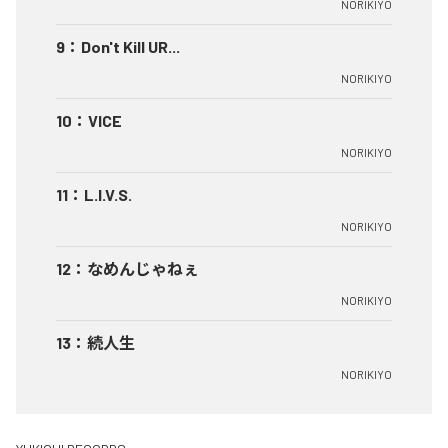
NORIKIYO
9
：
Don't Kill UR...
NORIKIYO
10
：
VICE
NORIKIYO
11
：
L.I.V.S.
NORIKIYO
12
：
なめんじゃねぇ
NORIKIYO
13
：
続人生
NORIKIYO