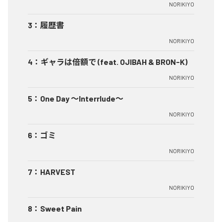
NORIKIYO
3
：
履歴書
NORIKIYO
4
：
ギャラは倍額で (feat. OJIBAH & BRON-K)
NORIKIYO
5
：
One Day ～Interrlude～
NORIKIYO
6
：
ゴミ
NORIKIYO
7
：
HARVEST
NORIKIYO
8
：
Sweet Pain