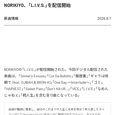
NORIKIYO、「L.I.V.S.」を配信開始
新曲情報
2026.8.7
NORIKIYOの「L.I.V.S.」が配信開始された。今回デジタル配信された
楽曲は、「Sinner's Excuse」「Cut Da Bullshit」「履歴書」「ギャラは倍
額で (feat. OJIBAH & BRON-K)」「One Day ～Interrlude～」「ゴミ」
「HARVEST」「Sweet Pain」「Don't Kill UR...」「VICE」「L.I.V.S.」「なめん
じゃねぇ」「続人生」を含む全13曲となっている。
自身が難病に罹患し、自分のこれまでの人生と未来を改めて考え直したタイ
ミングに「Life Is Very Short」をテーマに制作されたアルバム。タイトルの