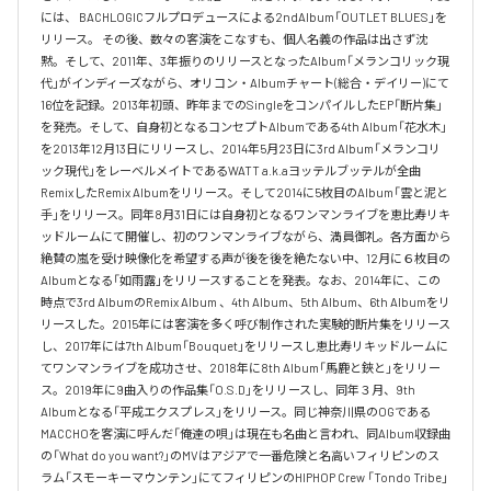
には、 BACHLOGICフルプロデュースによる2ndAlbum「OUTLET BLUES」を
リリース。 その後、数々の客演をこなすも、個人名義の作品は出さず沈
黙。そして、2011年、3年振りのリリースとなったAlbum「メランコリック現
代」がインディーズながら、オリコン・Albumチャート(総合・デイリー)にて
16位を記録。2013年初頭、昨年までのSingleをコンパイルしたEP「断片集」
を発売。そして、自身初となるコンセプトAlbumである4th Album「花水木」
を2013年12月13日にリリースし、2014年5月23日に3rd Album「メランコリ
ック現代」をレーベルメイトであるWATT a.k.aヨッテルブッテルが全曲
RemixしたRemix Albumをリリース。そして2014に5枚目のAlbum「雲と泥と
手」をリリース。同年8月31日には自身初となるワンマンライブを恵比寿リキ
ッドルームにて開催し、初のワンマンライブながら、満員御礼。各方面から
絶賛の嵐を受け映像化を希望する声が後を後を絶たない中、12月に６枚目の
Albumとなる「如雨露」をリリースすることを発表。なお、2014年に、この
時点で3rd AlbumのRemix Album 、4th Album、5th Album、6th Albumをリ
リースした。2015年には客演を多く呼び制作された実験的断片集をリリース
し、2017年には7th Album「Bouquet」をリリースし恵比寿リキッドルームに
てワンマンライブを成功させ、2018年に8th Album「馬鹿と鋏と」をリリー
ス。2019年に9曲入りの作品集「O.S.D」をリリースし、同年３月、9th 
Albumとなる「平成エクスプレス」をリリース。同じ神奈川県のOGである
MACCHOを客演に呼んだ「俺達の唄」は現在も名曲と言われ、同Album収録曲
の「What do you want?」のMVはアジアで一番危険と名高いフィリピンのス
ラム「スモーキーマウンテン」にてフィリピンのHIPHOP Crew 「Tondo Tribe」