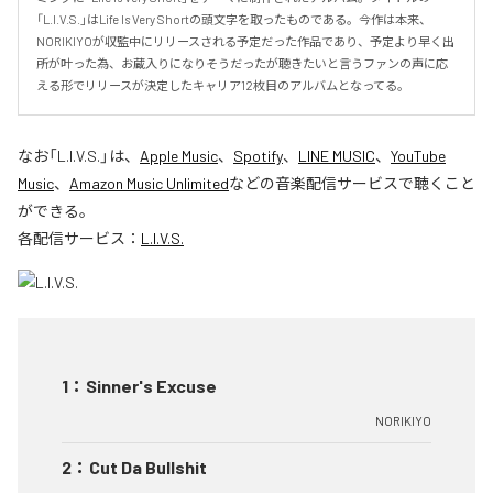
「L.I.V.S.」はLife Is Very Shortの頭文字を取ったものである。今作は本来、
NORIKIYOが収監中にリリースされる予定だった作品であり、予定より早く出
所が叶った為、お蔵入りになりそうだったが聴きたいと言うファンの声に応
える形でリリースが決定したキャリア12枚目のアルバムとなってる。
なお「
L.I.V.S.
」は、
Apple Music
、
Spotify
、
LINE MUSIC
、
YouTube
Music
、
Amazon Music Unlimited
などの音楽配信サービスで聴くこと
ができる。
各配信サービス：
L.I.V.S.
1
：
Sinner's Excuse
NORIKIYO
2
：
Cut Da Bullshit