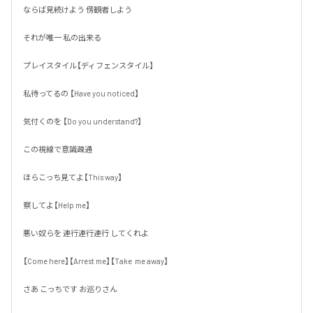
ならば見続けよう 傍観者しよう

それが唯一 私の出来る 

プレイスタイル【ディフェンスタイル】

私待ってるの 【Have you noticed】

気付くのを 【Do you understand?】

この視線で意識疎通

ほらこっち見てよ【This way】

察してよ【Help me】

悪い奴らを 連行連行連行 してくれよ

【Come here】【Arrest me】【Take  me away】

さあ こっちです お巡りさん
