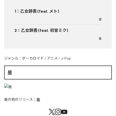
1
：
乙女辞表 (feat. メト)
是
2
：
乙女辞表 (feat. 初音ミク)
是
ジャンル：
ボーカロイド
/
アニメ
/
J-Pop
是
是
の他のリリース：
是