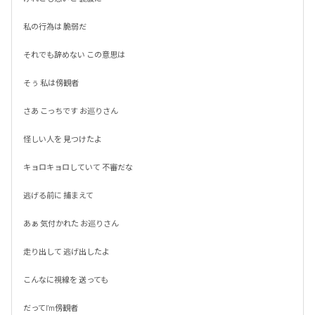
私の行為は 脆弱だ

それでも辞めない この意思は

そぅ 私は傍観者

さあ こっちです お巡りさん

怪しい人を 見つけたよ

キョロキョロしていて 不審だな

逃げる前に 捕まえて

あぁ 気付かれた お巡りさん

走り出して 逃げ出したよ

こんなに視線を 送っても

だってI'm傍観者
