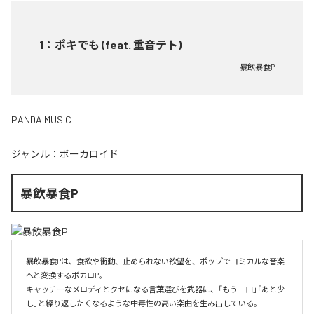
1
：
ポキでも (feat. 重音テト)
暴飲暴食P
PANDA MUSIC
ジャンル：
ボーカロイド
暴飲暴食P
暴飲暴食Pは、食欲や衝動、止められない欲望を、ポップでコミカルな音楽
へと変換するボカロP。

キャッチーなメロディとクセになる言葉選びを武器に、「もう一口」「あと少
し」と繰り返したくなるような中毒性の高い楽曲を生み出している。