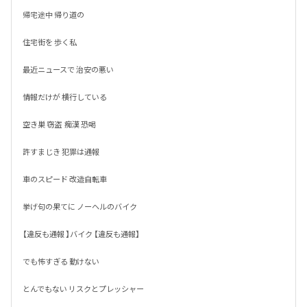
帰宅途中 帰り道の

住宅街を 歩く私

最近ニュースで 治安の悪い

情報だけが 横行している

空き巣 窃盗  痴漢 恐喝

許すまじき 犯罪は通報

車のスピード 改造自転車

挙げ句の果てに ノーヘルのバイク

【違反も通報 】バイク 【違反も通報】

でも怖すぎる 動けない 

とんでもない リスクとプレッシャー
