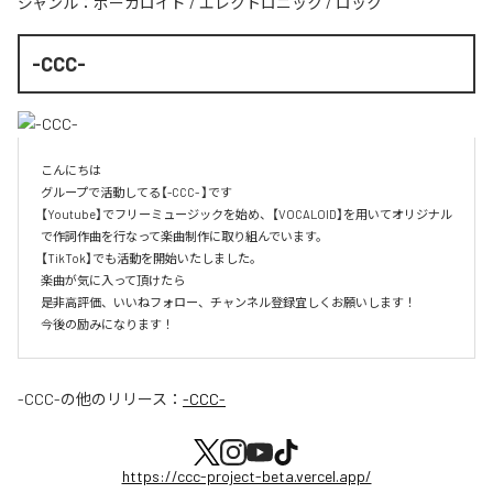
ジャンル：
ボーカロイド
/
エレクトロニック
/
ロック
-CCC-
こんにちは

グループで活動してる【-CCC- 】です

【Youtube】でフリーミュージックを始め、【VOCALOID】を用いてオリジナル
で作詞作曲を行なって楽曲制作に取り組んでいます。

【TikTok】でも活動を開始いたしました。

楽曲が気に入って頂けたら

是非高評価、いいねフォロー、チャンネル登録宜しくお願いします！

今後の励みになります！
-CCC-
の他のリリース：
-CCC-
https://ccc-project-beta.vercel.app/