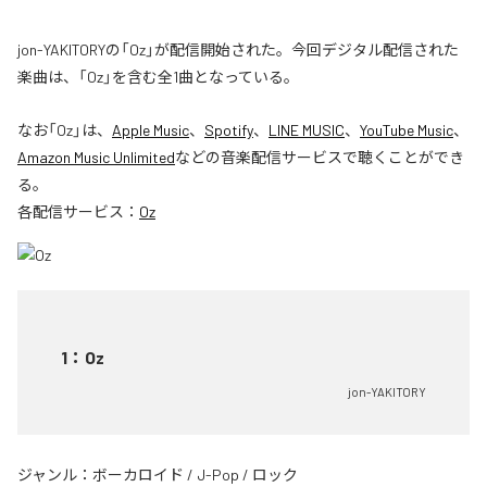
jon-YAKITORYの「Oz」が配信開始された。今回デジタル配信された
楽曲は、「Oz」を含む全1曲となっている。
なお「
Oz
」は、
Apple Music
、
Spotify
、
LINE MUSIC
、
YouTube Music
、
Amazon Music Unlimited
などの音楽配信サービスで聴くことができ
る。
各配信サービス：
Oz
1
：
Oz
jon-YAKITORY
ジャンル：
ボーカロイド
/
J-Pop
/
ロック