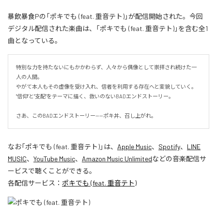
暴飲暴食Pの「ポキでも (feat. 重音テト)」が配信開始された。今回
デジタル配信された楽曲は、「ポキでも (feat. 重音テト)」を含む全1
曲となっている。
特別な力を持たないにもかかわらず、人々から偶像として崇拝され続けた一
人の人間。

やがて本人もその虚像を受け入れ、信者を利用する存在へと変貌していく。

"信仰"と"支配"をテーマに描く、救いのないBADエンドストーリー。

さあ、このBADエンドストーリー——ポキ丼、召し上がれ。
なお「
ポキでも (feat. 重音テト)
」は、
Apple Music
、
Spotify
、
LINE
MUSIC
、
YouTube Music
、
Amazon Music Unlimited
などの音楽配信サ
ービスで聴くことができる。
各配信サービス：
ポキでも (feat. 重音テト)