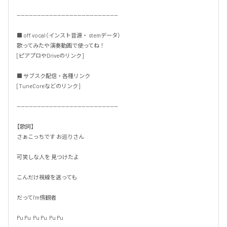
--------------------------------------------------

■ off vocal（インスト音源・ stemデータ）

歌ってみたや演奏動画で使ってね！

[ピアプロやDriveのリンク]

■ サブスク配信・各種リンク

[TuneCoreなどのリンク]

--------------------------------------------------

【歌詞】

さぁこっちです お巡りさん

可笑しな人を 見つけたよ

こんだけ視線を送っても

だってI'm傍観者

Pu Pu  Pu Pu  Pu Pu
