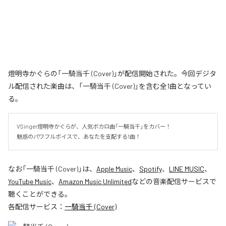
燈明寺かぐらの「一騎当千 (Cover)」が配信開始された。今回デジタ
ル配信された楽曲は、「一騎当千 (Cover)」を含む全1曲となってい
る。
VSinger燈明寺かぐらが、人気ボカロ曲「一騎当千」をカバー！

魅惑のパワフルボイスで、あなたを支配する1曲！
なお「
一騎当千 (Cover)
」は、
Apple Music
、
Spotify
、
LINE MUSIC
、
YouTube Music
、
Amazon Music Unlimited
などの音楽配信サービスで
聴くことができる。
各配信サービス：
一騎当千 (Cover)