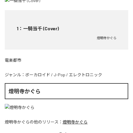
1
：
一騎当千 (Cover)
燈明寺かぐら
電楽都市
ジャンル：
ボーカロイド
/
J-Pop
/
エレクトロニック
燈明寺かぐら
燈明寺かぐら
の他のリリース：
燈明寺かぐら