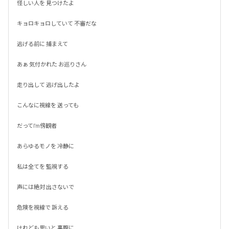
怪しい人を 見つけたよ

キョロキョロしていて 不審だな

逃げる前に 捕まえて

あぁ 気付かれた お巡りさん

走り出して 逃げ出したよ

こんなに視線を 送っても

だってI'm傍観者

あらゆるモノを 冷静に

私は全てを 監視する

声には絶対 出さないで

危険を視線で 訴える

けれども思いと 裏腹に
