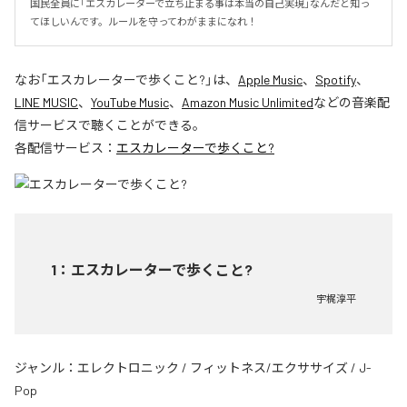
国民全員に「エスカレーターで立ち止まる事は本当の自己実現」なんだと知っ
てほしいんです。ルールを守ってわがままになれ！
なお「
エスカレーターで歩くこと?
」は、
Apple Music
、
Spotify
、
LINE MUSIC
、
YouTube Music
、
Amazon Music Unlimited
などの音楽配
信サービスで聴くことができる。
各配信サービス：
エスカレーターで歩くこと?
1
：
エスカレーターで歩くこと?
宇梶淳平
ジャンル：
エレクトロニック
/
フィットネス/エクササイズ
/
J-
Pop