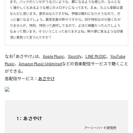
ます。バックのシンセがうるさいような、癖になるような感じの、なんとな
く懐かしくもあるような感じのメロディになってます。まぁ、たぶん季節は夏
なんだと思います。夏休みなんですかね。予報は晴れになりそうなので、き
っと暑くなるでしょう。異常気象の昨今ですから。何が特別なのか良くわか
りませんが、特別、特別って連呼してるので、よほど綺麗だったんでしょう
なぁって思います。そういうことってありますよね。時々夢に見るような印象
深い景色って言うんですか？
なお「
あさやけ
」は、
Apple Music
、
Spotify
、
LINE MUSIC
、
YouTube
Music
、
Amazon Music Unlimited
などの音楽配信サービスで聴くこと
ができる。
各配信サービス：
あさやけ
1
：
あさやけ
アーリーバード研究所