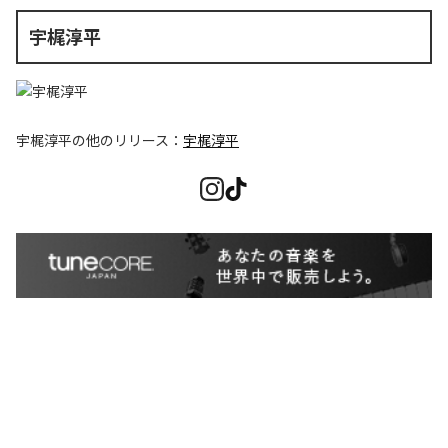
宇梶淳平
宇梶淳平
の他のリリース：
宇梶淳平