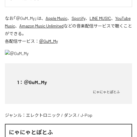
なお「
＠GuM_My
」は、
Apple Music
、
Spotify
、
LINE MUSIC
、
YouTube
Music
、
Amazon Music Unlimited
などの音楽配信サービスで聴くこと
ができる。
各配信サービス：
＠GuM_My
1
：
＠GuM_My
にゃにゃとぽとふ
ジャンル：
エレクトロニック
/
ダンス
/
J-Pop
にゃにゃとぽとふ