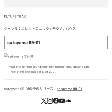
FUTURE TRAX
ジャンル：
エレクトロニック
/
テクノ
/
ハウス
satayama 99-01
Vivid of electronic sound,repetition,fluctuations,light and dark.

Track of image storage of 1999-2001.
satayama 99-01
の他のリリース：
satayama 99-01