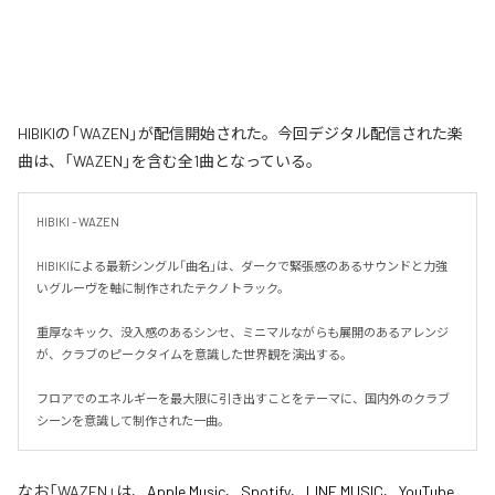
HIBIKIの「WAZEN」が配信開始された。今回デジタル配信された楽
曲は、「WAZEN」を含む全1曲となっている。
HIBIKI - WAZEN

HIBIKIによる最新シングル「曲名」は、ダークで緊張感のあるサウンドと力強
いグルーヴを軸に制作されたテクノトラック。

重厚なキック、没入感のあるシンセ、ミニマルながらも展開のあるアレンジ
が、クラブのピークタイムを意識した世界観を演出する。

フロアでのエネルギーを最大限に引き出すことをテーマに、国内外のクラブ
シーンを意識して制作された一曲。
なお「
WAZEN
」は、
Apple Music
、
Spotify
、
LINE MUSIC
、
YouTube