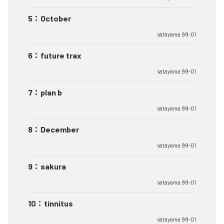
5
：
October
satayama 99-01
6
：
future trax
satayama 99-01
7
：
plan b
satayama 99-01
8
：
December
satayama 99-01
9
：
sakura
satayama 99-01
10
：
tinnitus
satayama 99-01