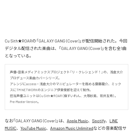
Cu Sith★ROARの「GALAXY GANG (Cover)」が配信開始された。今回
デジタル配信された楽曲は、「GALAXY GANG (Cover)」を含む全1曲
となっている。
声優×音楽メディアミックスプロジェクト『リ・クレシェンド！』の、浅倉大介
プロデュース楽曲カバーシリーズ。

アレンジにaccess・浅倉大介のマニピュレーターを務める齋藤龍介、ミック
スにTM NETWORKのエンジニア伊東俊郎を迎えて制作。

担当声優ユニットはCu Sith★ROAR（槇すいれん、大塚紗英、若井友希）。
Pre-Master Version。
なお「
GALAXY GANG (Cover)
」は、
Apple Music
、
Spotify
、
LINE
MUSIC
、
YouTube Music
、
Amazon Music Unlimited
などの音楽配信サ