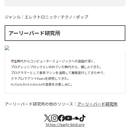
ジャンル：
エレクトロニック
/
テクノ
/
ポップ
アーリーバード研究所
学生時代からコンピューターミュージックへの造詣が深く、

プログレッシブロックといわれていた時代から、親しんできた。

プログラマーとして長年マシンを活用して業務遂行してきた中で、

クラブDJでアツイBeatsを研究してきた。

HJ Early Bird Instituteの音楽をお楽しみに。
アーリーバード研究所
の他のリリース：
アーリーバード研究所
https://early-bird.org