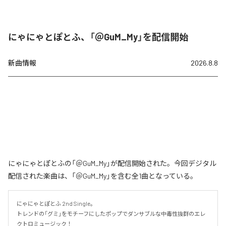
にゃにゃとぽとふ、「＠GuM_My」を配信開始
新曲情報
2026.8.8
にゃにゃとぽとふの「＠GuM_My」が配信開始された。今回デジタル
配信された楽曲は、「＠GuM_My」を含む全1曲となっている。
にゃにゃとぽとふ 2nd Single。

トレンドの「グミ」をモチーフにしたポップでダンサブルな中毒性抜群のエレ
クトロミュージック！