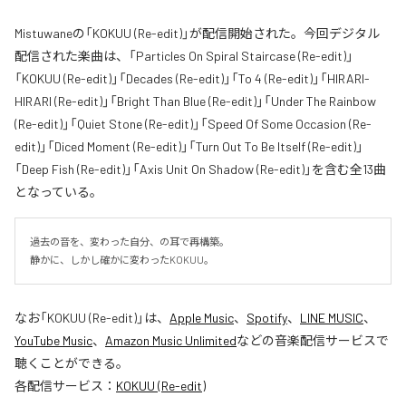
Mistuwaneの「KOKUU (Re-edit)」が配信開始された。今回デジタル
配信された楽曲は、「Particles On Spiral Staircase (Re-edit)」
「KOKUU (Re-edit)」「Decades (Re-edit)」「To 4 (Re-edit)」「HIRARI-
HIRARI (Re-edit)」「Bright Than Blue (Re-edit)」「Under The Rainbow
(Re-edit)」「Quiet Stone (Re-edit)」「Speed Of Some Occasion (Re-
edit)」「Diced Moment (Re-edit)」「Turn Out To Be Itself (Re-edit)」
「Deep Fish (Re-edit)」「Axis Unit On Shadow (Re-edit)」を含む全13曲
となっている。
過去の音を、変わった自分、の耳で再構築。

静かに、しかし確かに変わったKOKUU。
なお「
KOKUU (Re-edit)
」は、
Apple Music
、
Spotify
、
LINE MUSIC
、
YouTube Music
、
Amazon Music Unlimited
などの音楽配信サービスで
聴くことができる。
各配信サービス：
KOKUU (Re-edit)