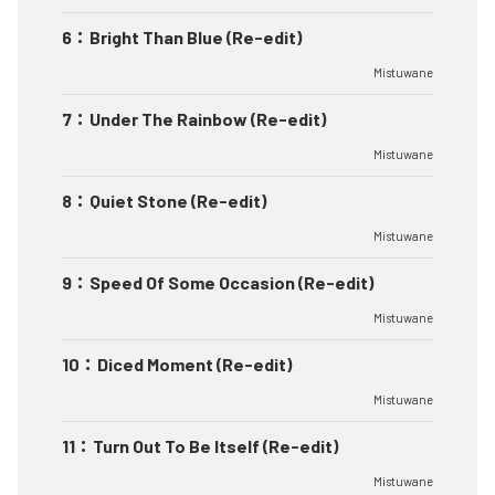
6
：
Bright Than Blue (Re-edit)
Mistuwane
7
：
Under The Rainbow (Re-edit)
Mistuwane
8
：
Quiet Stone (Re-edit)
Mistuwane
9
：
Speed Of Some Occasion (Re-edit)
Mistuwane
10
：
Diced Moment (Re-edit)
Mistuwane
11
：
Turn Out To Be Itself (Re-edit)
Mistuwane