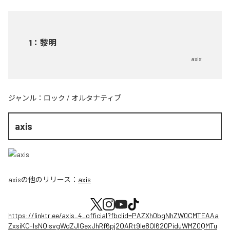
1
：
黎明
axis
ジャンル：
ロック
/
オルタナティブ
axis
axis
の他のリリース：
axis
https://linktr.ee/axis_4_official?fbclid=PAZXh0bgNhZW0CMTEAAa
ZxsiKO-IsNOisvgWdZJIGexJhRf6pj2OARt9le8OI620PiduWMZ0QMTu