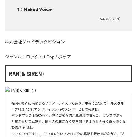
1
：
Naked Voice
RAN(& SIREN)
株式会社グッドラックビジョン
ジャンル：
ロック
/
J-Pop
/
ポップ
RAN(& SIREN)
福岡を拠点に活動するソロアーティストであり、現在は2人組ガールズグル
ープ「& SIREN（アンドサイレン）」のメンバーとしても活動。

バンドマンの両親のもと、常に音楽が流れる環境で育った。ダンスで培っ
た確かなリズム感と、聴く人の胸に深く突き刺さるような力強く真っ直ぐな
歌声が持ち味。

GLIM SPANKYやELLEGARDENといったロックの系譜を受け継ぎながら、ジ