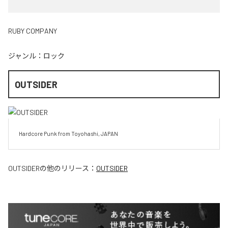
RUBY COMPANY
ジャンル：
ロック
OUTSIDER
Hardcore Punk from Toyohashi, JAPAN
OUTSIDER
の他のリリース：
OUTSIDER