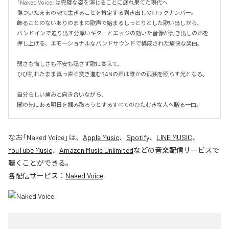
「Naked Voice」は完璧な姿を演じることに疲れ果てた現代へ

傷ついたままの魂で生きることを肯定する剥き出しのロックナンバー。

飾ることのないありのままの歌声で始まるしっとりとした歌い出しから、

バンドインで迫り出す分厚いギターとエッジの効いた音像が剥き出しの声を
押し上げる、エモーショナルなバンドサウンドで構成された痛快な楽曲。

弱さも悔しさも不安も隠さず歌に変えて、

ひび割れたまま真っ直ぐ突き進むRANの声は誰かの孤独を照らす光となる。

自分らしい痛みと向き合いながら、

闇の先にある明日を掴み取ろうとするすべてのひたむきな人へ贈る一曲。
なお「
Naked Voice
」は、
Apple Music
、
Spotify
、
LINE MUSIC
、
YouTube Music
、
Amazon Music Unlimited
などの音楽配信サービスで
聴くことができる。
各配信サービス：
Naked Voice