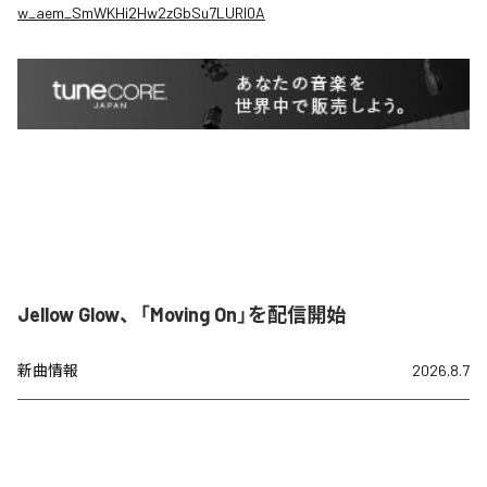
w_aem_SmWKHi2Hw2zGbSu7LURI0A
Jellow Glow、「Moving On」を配信開始
新曲情報
2026.8.7