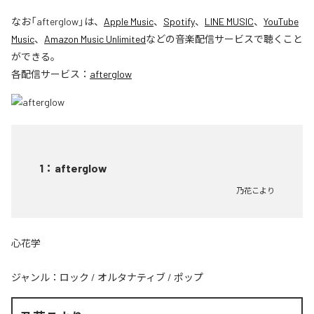
なお「
afterglow
」は、
Apple Music
、
Spotify
、
LINE MUSIC
、
YouTube
Music
、
Amazon Music Unlimited
などの音楽配信サービスで聴くこと
ができる。
各配信サービス：
afterglow
1
：
afterglow
乃花こより
心花学
ジャンル：
ロック
/
オルタナティブ
/
ポップ