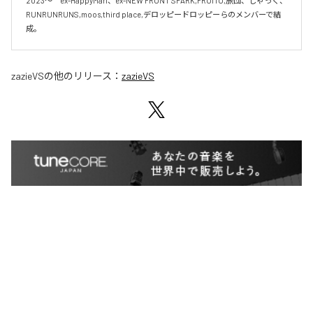
2023〜　ex-HappyMari、ex-NEW FRONT SPARK,FROITO,旅団、しゃっく、
RUNRUNRUNS,moos,third place,デロッピードロッピーらのメンバーで結
成。
zazieVS
の他のリリース：
zazieVS