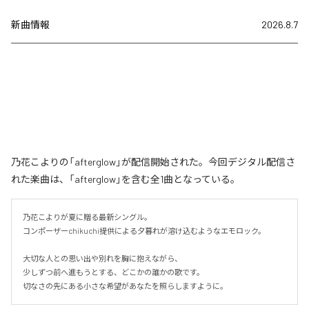
新曲情報
2026.8.7
乃花こよりの「afterglow」が配信開始された。今回デジタル配信さ
れた楽曲は、「afterglow」を含む全1曲となっている。
乃花こよりが夏に贈る最新シングル。

コンポーザーchikuchi提供による夕暮れが溶け込むようなエモロック。

大切な人との思い出や別れを胸に抱えながら、

少しずつ前へ進もうとする、どこかの誰かの歌です。

切なさの先にある小さな希望があなたを照らしますように。