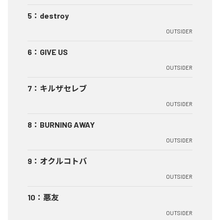
5
：
destroy
OUTSIDER
6
：
GIVE US
OUTSIDER
7
：
キルザセレブ
OUTSIDER
8
：
BURNING AWAY
OUTSIDER
9
：
オクルコトバ
OUTSIDER
10
：
悪友
OUTSIDER