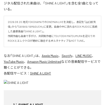
ジタル配信された楽曲は、「SHINE A LIGHT」を含む全1曲となって
いる。
2026.09.20.地元YOKOHAMAでのONEMAN LIVEを決起し、表記を「山口紗矢
佳」から「SAYAKA YAMAGUCHI」に変更。自身の中に流れるROCK MUSICに系統
した最新楽曲「SHINE A LIGHT」。

作詞作曲も自身で手がけ、共同制作者にTSUYOSHI MATSUMURAを迎えての
ROCKとエレクトロが絶妙に融合するオルタナティブなHOT TUNE。
なお「
SHINE A LIGHT
」は、
Apple Music
、
Spotify
、
LINE MUSIC
、
YouTube Music
、
Amazon Music Unlimited
などの音楽配信サービスで
聴くことができる。
各配信サービス：
SHINE A LIGHT
1
：
SHINE A LIGHT