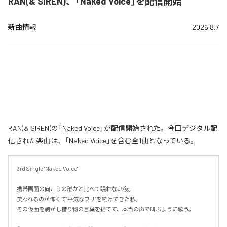
RAN(& SIREN)、「Naked Voice」を配信開始
新曲情報
2026.8.7
RAN(& SIREN)の「Naked Voice」が配信開始された。今回デジタル配
信された楽曲は、「Naked Voice」を含む全1曲となっている。
3rd Single "Naked Voice"

携帯画面の向こうの誰かと比べて眠れない夜。

笑われるのが怖くて"平気なフリ"を続けてきた私。

その仮面を剥がし借り物の言葉を捨てて、本当の声で叫ぶように歌う。
