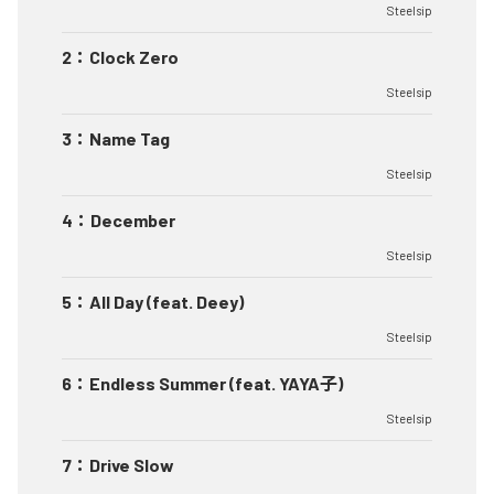
Steelsip
2
：
Clock Zero
Steelsip
3
：
Name Tag
Steelsip
4
：
December
Steelsip
5
：
All Day (feat. Deey)
Steelsip
6
：
Endless Summer (feat. YAYA子)
Steelsip
7
：
Drive Slow