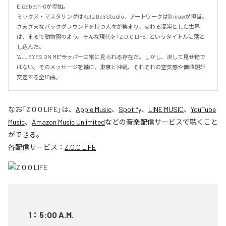
Elizabeth-Gが参加。

ミックス・マスタリングはKat'z Deli Studio、アートワークは$hirawが担当。

さまざまなバックグラウンドを持つ人々が集まり、交わる混沌とした世界
は、まるで動物園のよう。そんな現代を『Z.O.O LIFE』というタイトルに落と
し込んだ。

"ALL EYES ON ME"――ラッパーは常に見られる存在だ。しかし、決して見せ物で
はない。そのメッセージを軸に、東京と沖縄、それぞれの空気感や価値観が
交差する全10曲。
なお「
Z.O.O LIFE
」は、
Apple Music
、
Spotify
、
LINE MUSIC
、
YouTube
Music
、
Amazon Music Unlimited
などの音楽配信サービスで聴くこと
ができる。
各配信サービス：
Z.O.O LIFE
1
：
5:00 A.M.