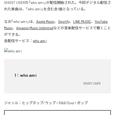
GHOST USERの「who am i」が配信開始された。今回デジタル配信さ
れた楽曲は、「who am i」を含む全1曲となっている。
なお「
who am i
」は、
Apple Music
、
Spotify
、
LINE MUSIC
、
YouTube
Music
、
Amazon Music Unlimited
などの音楽配信サービスで聴くこと
ができる。
各配信サービス：
who am i
1
：
who am i
GHOST USER
ジャンル：
ヒップホップ/ラップ
/
R&B/Soul
/
ポップ