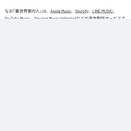
なお「
裏世界案内人
」は、
Apple Music
、
Spotify
、
LINE MUSIC
、
YouTube Music
、
Amazon Music Unlimited
などの音楽配信サービスで
聴くことができる。
各配信サービス：
裏世界案内人
1
：
裏世界案内人
table_1
Caro kissa
ジャンル：
インストゥルメンタル
/
ヒップホップ/ラップ