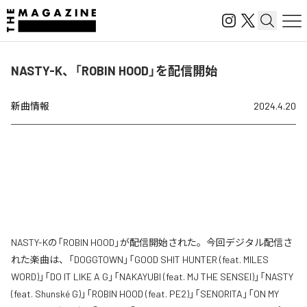
NASTY-K、「ROBIN HOOD」を配信開始
新曲情報
2024.4.20
NASTY-Kの「ROBIN HOOD」が配信開始された。今回デジタル配信さ
れた楽曲は、「DOGGTOWN」「GOOD SHIT HUNTER (feat. MILES
WORD)」「DO IT LIKE A G」「NAKAYUBI (feat. MJ THE SENSEI)」「NASTY
(feat. Shunské G)」「ROBIN HOOD (feat. PE2)」「SENORITA」「ON MY