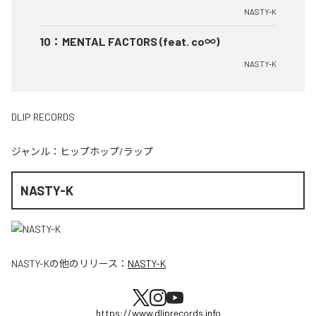
NASTY-K
10
：
MENTAL FACTORS (feat. co∞)
NASTY-K
DLIP RECORDS
ジャンル：
ヒップホップ/ラップ
NASTY-K
NASTY-K
の他のリリース：
NASTY-K
https://www.dliprecords.info