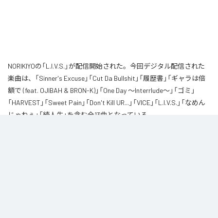
NORIKIYOの「L.I.V.S.」が配信開始された。今回デジタル配信された
楽曲は、「Sinner's Excuse」「Cut Da Bullshit」「履歴書」「ギャラは倍
額で (feat. OJIBAH & BRON-K)」「One Day ～Interrlude～」「ゴミ」
「HARVEST」「Sweet Pain」「Don't Kill UR...」「VICE」「L.I.V.S.」「なめん
じゃねぇ」「続人生」を含む全13曲となっている。
自身が難病に罹患し、自分のこれまでの人生と未来を改めて考え直したタイ
ミングに「Life Is Very Short」をテーマに制作されたアルバム。タイトルの
「L.I.V.S.」はLife Is Very Shortの頭文字を取ったものである。今作は本来、
NORIKIYOが収監中にリリースされる予定だった作品であり、予定より早く出
所が叶った為、お蔵入りになりそうだったが聴きたいと言うファンの声に応
える形でリリースが決定したキャリア12枚目のアルバムとなってる。