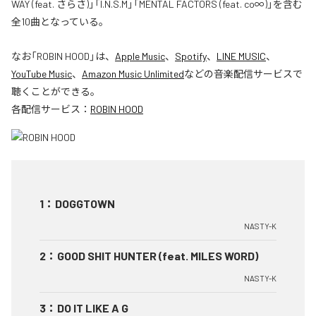
WAY (feat. さらさ)」「I.N.S.M」「MENTAL FACTORS (feat. co∞)」を含む
全10曲となっている。
なお「
ROBIN HOOD
」は、
Apple Music
、
Spotify
、
LINE MUSIC
、
YouTube Music
、
Amazon Music Unlimited
などの音楽配信サービスで
聴くことができる。
各配信サービス：
ROBIN HOOD
1
：
DOGGTOWN
NASTY-K
2
：
GOOD SHIT HUNTER (feat. MILES WORD)
NASTY-K
3
：
DO IT LIKE A G