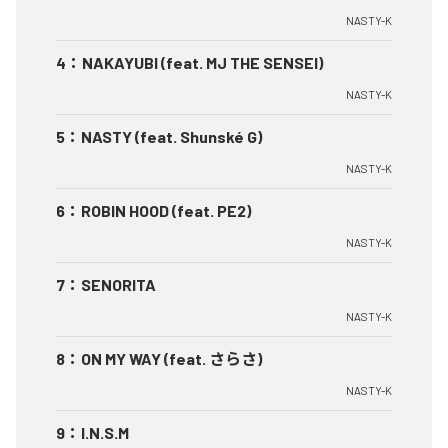
NASTY-K
4
：
NAKAYUBI (feat. MJ THE SENSEI)
NASTY-K
5
：
NASTY (feat. Shunské G)
NASTY-K
6
：
ROBIN HOOD (feat. PE2)
NASTY-K
7
：
SENORITA
NASTY-K
8
：
ON MY WAY (feat. さらさ)
NASTY-K
9
：
I.N.S.M