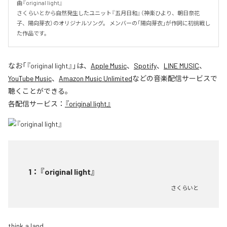
曲『original light』

さくらいとから自然発生したユニット『五月日和』（神楽ひより、朝日奈花
子、陽向芽衣）のオリジナルソング。 メンバーの「陽向芽衣」が作詞に初挑戦し
た作品です。
なお「
『original light』
」は、
Apple Music
、
Spotify
、
LINE MUSIC
、
YouTube Music
、
Amazon Music Unlimited
などの音楽配信サービスで
聴くことができる。
各配信サービス：
『original light』
1
：
『original light』
さくらいと
think a land