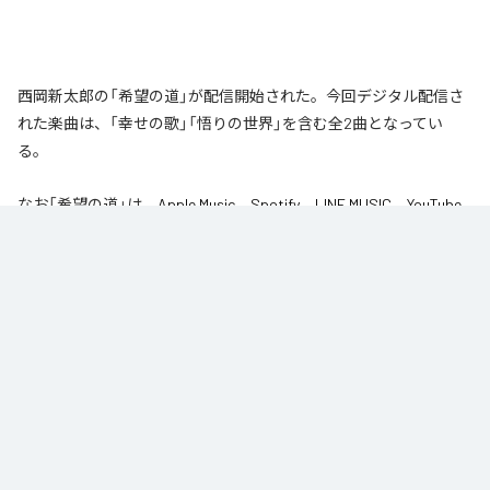
西岡新太郎の「希望の道」が配信開始された。今回デジタル配信さ
れた楽曲は、「幸せの歌」「悟りの世界」を含む全2曲となってい
る。
なお「
希望の道
」は、
Apple Music
、
Spotify
、
LINE MUSIC
、
YouTube
Music
、
Amazon Music Unlimited
などの音楽配信サービスで聴くこと
ができる。
各配信サービス：
希望の道
1
：
幸せの歌
西岡新太郎