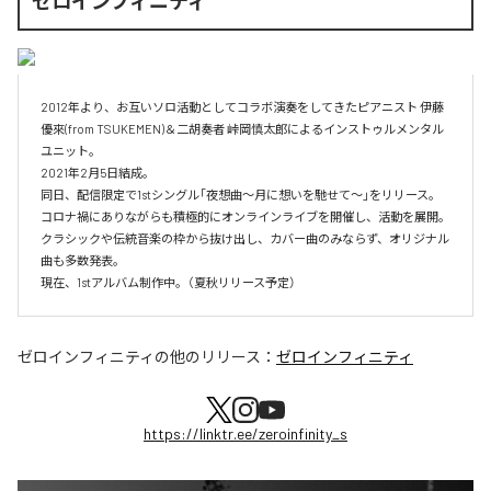
ゼロインフィニティ
2012年より、お互いソロ活動としてコラボ演奏をしてきたピアニスト 伊藤
優來(from TSUKEMEN)＆二胡奏者 峠岡慎太郎によるインストゥルメンタル
ユニット。

2021年2月5日結成。

同日、配信限定で1stシングル｢夜想曲～月に想いを馳せて～｣をリリース。

コロナ禍にありながらも積極的にオンラインライブを開催し、活動を展開。

クラシックや伝統音楽の枠から抜け出し、カバー曲のみならず、オリジナル
曲も多数発表。

ゼロインフィニティ
の他のリリース：
ゼロインフィニティ
https://linktr.ee/zeroinfinity_s