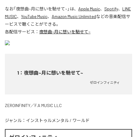
なお「
夜想曲~月に想いを馳せて~
」は、
Apple Music
、
Spotify
、
LINE
MUSIC
、
YouTube Music
、
Amazon Music Unlimited
などの音楽配信サ
ービスで聴くことができる。
各配信サービス：
夜想曲~月に想いを馳せて~
1
：
夜想曲~月に想いを馳せて~
ゼロインフィニティ
ZEROINFINITY／F.A MUSIC LLC
ジャンル：
インストゥルメンタル
/
ワールド