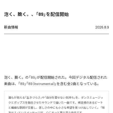
泡く、脆く。、「89」を配信開始
新曲情報
2026.8.9
泡く、脆く。の「89」が配信開始された。今回デジタル配信された
楽曲は、「89」「89 (Instrumental)」を含む全2曲となっている。
誰もが抱える「生きづらさ」や「自分を愛せない気持ち」を、ダンスミュージッ
クとポップスを融合させたサウンドで描いた一曲です。 疾走感のあるビート
と繊細な歌詞が交差し、苦しさの中にも小さな希望を見つけ出していく。 「味
方だよ」というメッセージが、心にそっと寄り添う作品です。