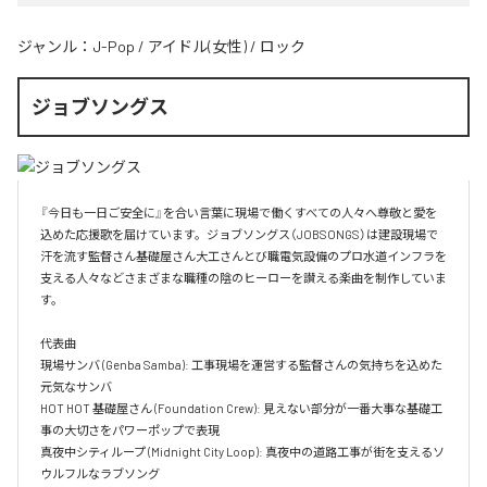
ジャンル：
J-Pop
/
アイドル(女性)
/
ロック
ジョブソングス
『今日も一日ご安全に』を合い言葉に現場で働くすべての人々へ尊敬と愛を
込めた応援歌を届けています。ジョブソングス（JOBSONGS）は建設現場で
汗を流す監督さん基礎屋さん大工さんとび職電気設備のプロ水道インフラを
支える人々などさまざまな職種の陰のヒーローを讃える楽曲を制作していま
す。

代表曲  

現場サンバ (Genba Samba): 工事現場を運営する監督さんの気持ちを込めた
元気なサンバ  

HOT HOT 基礎屋さん (Foundation Crew): 見えない部分が一番大事な基礎工
事の大切さをパワーポップで表現  

真夜中シティループ (Midnight City Loop): 真夜中の道路工事が街を支えるソ
ウルフルなラブソング  
