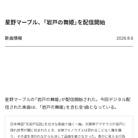
星野マーブル、「岩戸の舞姫」を配信開始
新曲情報
2026.8.9
星野マーブルの「岩戸の舞姫」が配信開始された。今回デジタル配
信された楽曲は、「岩戸の舞姫」を含む全1曲となっている。
日本神話「天岩戸伝説」を壮大な楽曲で描く一曲。太陽神アマテラスが岩戸に
隠れ世界が闇に包まれたとき、女神アメノウズメは恐れることなく舞を踊
り、その姿を笑われながらも決して品格を崩さなかった。愚かに見える行為