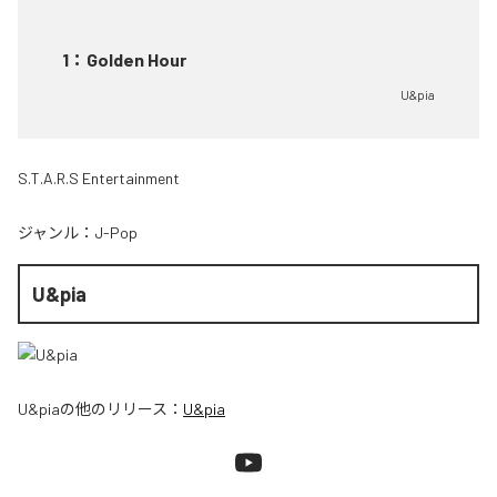
1
：
Golden Hour
U&pia
S.T.A.R.S Entertainment
ジャンル：
J-Pop
U&pia
U&pia
の他のリリース：
U&pia