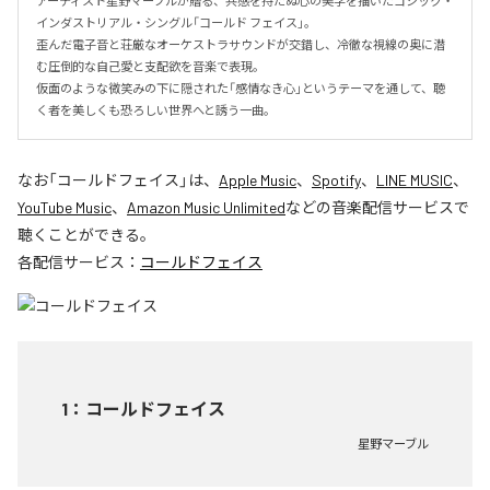
アーティスト星野マーブルが贈る、共感を持たぬ心の美学を描いたゴシック・
インダストリアル・シングル「コールド フェイス」。

歪んだ電子音と荘厳なオーケストラサウンドが交錯し、冷徹な視線の奥に潜
む圧倒的な自己愛と支配欲を音楽で表現。

仮面のような微笑みの下に隠された「感情なき心」というテーマを通して、聴
く者を美しくも恐ろしい世界へと誘う一曲。
なお「
コールドフェイス
」は、
Apple Music
、
Spotify
、
LINE MUSIC
、
YouTube Music
、
Amazon Music Unlimited
などの音楽配信サービスで
聴くことができる。
各配信サービス：
コールドフェイス
1
：
コールドフェイス
星野マーブル