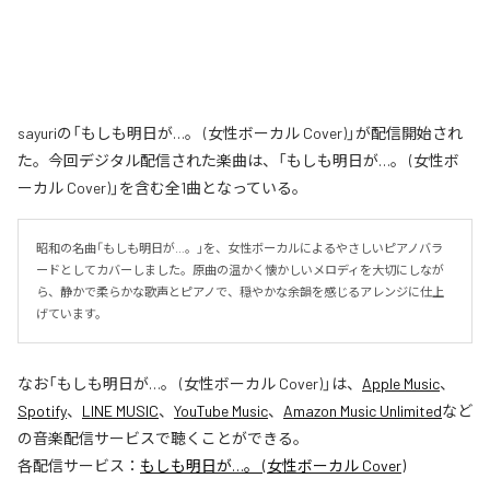
sayuriの「もしも明日が…。 (女性ボーカル Cover)」が配信開始され
た。今回デジタル配信された楽曲は、「もしも明日が…。 (女性ボ
ーカル Cover)」を含む全1曲となっている。
昭和の名曲「もしも明日が…。」を、女性ボーカルによるやさしいピアノバラ
ードとしてカバーしました。原曲の温かく懐かしいメロディを大切にしなが
ら、静かで柔らかな歌声とピアノで、穏やかな余韻を感じるアレンジに仕上
げています。
なお「
もしも明日が…。 (女性ボーカル Cover)
」は、
Apple Music
、
Spotify
、
LINE MUSIC
、
YouTube Music
、
Amazon Music Unlimited
など
の音楽配信サービスで聴くことができる。
各配信サービス：
もしも明日が…。 (女性ボーカル Cover)