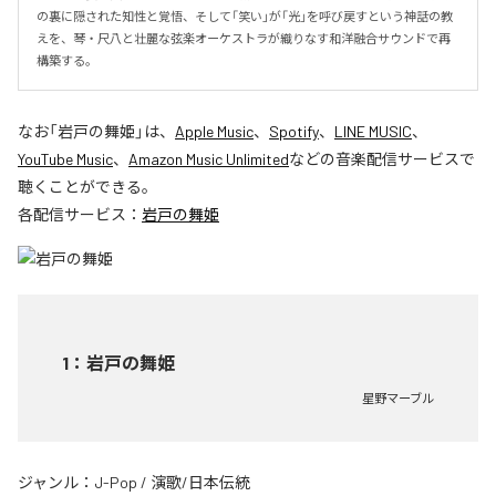
の裏に隠された知性と覚悟、そして「笑い」が「光」を呼び戻すという神話の教
えを、琴・尺八と壮麗な弦楽オーケストラが織りなす和洋融合サウンドで再
構築する。
なお「
岩戸の舞姫
」は、
Apple Music
、
Spotify
、
LINE MUSIC
、
YouTube Music
、
Amazon Music Unlimited
などの音楽配信サービスで
聴くことができる。
各配信サービス：
岩戸の舞姫
1
：
岩戸の舞姫
星野マーブル
ジャンル：
J-Pop
/
演歌/日本伝統