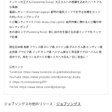
トントン大工さん (Carpenter Song): 大工さんへの感謝を込めたハートフル
な楽曲  

電設レガシー (Electrical Legacy): 都市の電気インフラを守る気概をエッジ
の利いたヒップホップで  

とび職シティライト (Tobi-shoku City Lights): 高所作業に携わるとび職の粋
なシティポップ  

水の道ロック (Plumbing Rock): 街に命の水を届ける水道インフラをパンク
で応援

現在日本語 英語 フランス語 ロシア語 スペイン語 ポルトガル語 ヒンディー語 
北京語 アラビア語 インドネシア語 ベトナム語など多言語でグローバルに発
信中です。街をつくるすべての働く人々へ今日も一日ご安全に！

公式リンク

TuneCore: https://www.tunecore.co.jp/artists/jobsongs

YouTube: https://www.youtube.com/@jobsongs.studio

X: https://x.com/jobsongs777

TikTok: https://www.tiktok.com/@jobsongs
ジョブソングス
の他のリリース：
ジョブソングス