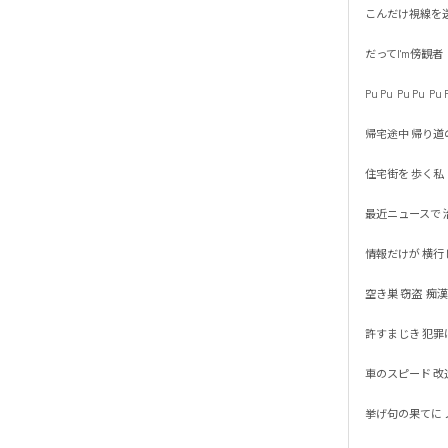
こんだけ視線を送っ
だってI'm傍観者

Pu Pu  Pu Pu  Pu Pu
帰宅途中 帰り道の

住宅街を 歩く私

最近ニュースで 治
情報だけが 横行して
空き巣 窃盗  痴漢 恐
許すまじき 犯罪は通
車のスピード 改造自
挙げ句の果てに ノ