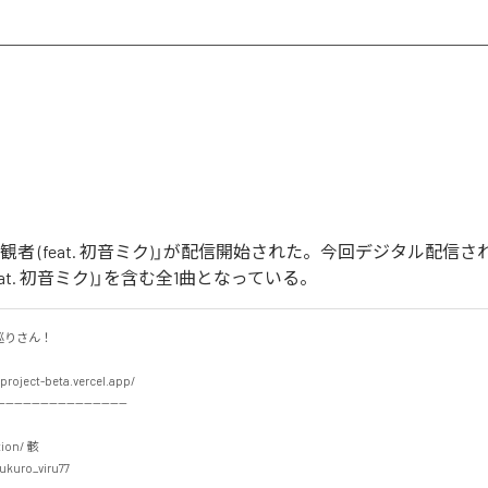
'm傍観者 (feat. 初音ミク)」が配信開始された。今回デジタル配信
(feat. 初音ミク)」を含む全1曲となっている。
さん！

project-beta.vercel.app/

-----------------------------

ion/ 骸

kuro_viru77
