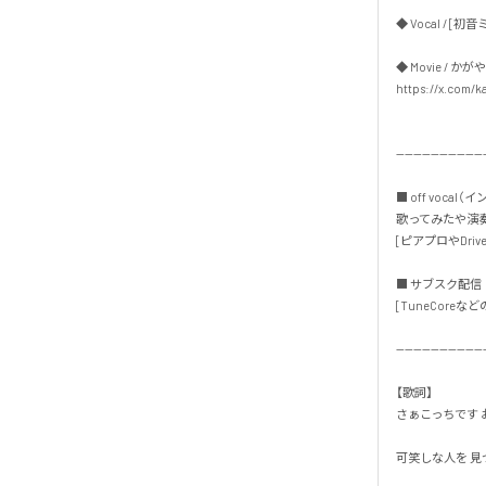
◆ Vocal / [初音ミク
◆ Movie / かがや
https://x.com/ka
---------------------
■ off vocal（
歌ってみたや演奏
[ピアプロやDrive
■ サブスク配信・
[TuneCoreなどの
---------------------
【歌詞】

さぁこっちです お
可笑しな人を 見つけ