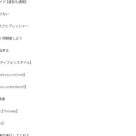
ク 【違反も通報】

い 

クとプレッシャー

傍観者しよう

る 

ィフェンスタイル】

ou noticed】

understand?】



s way】



行連行 してくれよ
