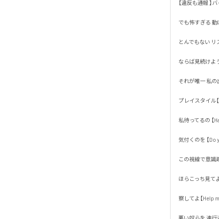
【違反も通報 】バイ
でも怖すぎる 動けな
とんでもない リス
ならば見続けよう 
それが唯一 私の出来
プレイスタイル【デ
私待ってるの 【Have y
気付くのを 【Do you 
この視線で意識疎通
ほらこっち見てよ【Thi
察してよ【Help me】
悪い奴らを 連行連