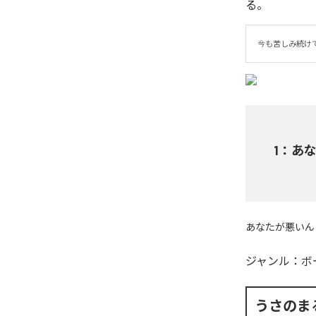
る。
今も苦しみ続け
1
：
あな
あなたが悪いん
ジャンル：
ボ
うさのま