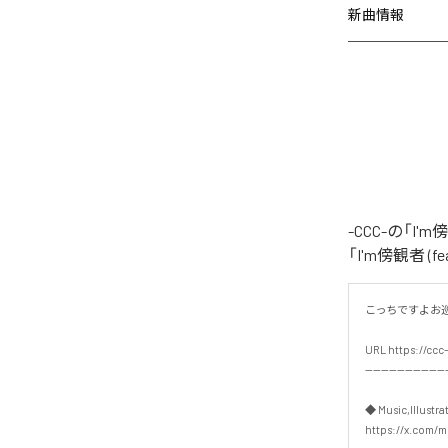
新曲情報
-CCC-の「I
「I'm傍観者 
こっちですよお巡り
URL https://ccc-
---------------------
◆ Music,Illustrat
https://x.com/mu