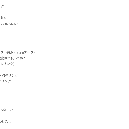
]

まる

gamaru_sun

-----------------------------

インスト音源・ stemデータ）

動画で使ってね！

のリンク]

各種リンク

リンク]

-----------------------------

巡りさん

たよ
