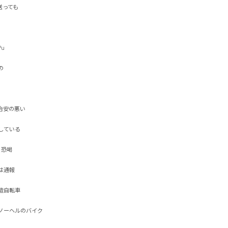
ても




安の悪い

いる

喝

報

転車

ーヘルのバイク
