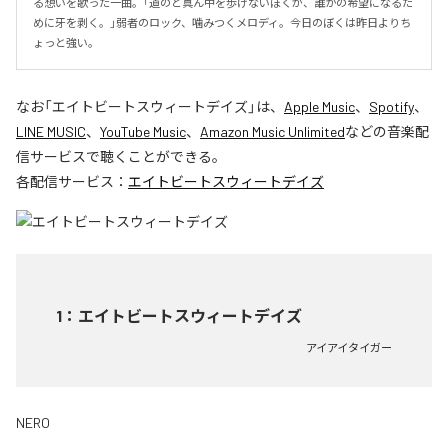
る想いを歌った一曲。「道のど真ん中を歩けないぼくが、誰かの希望になるた
めに牙を剥く。」弱者のロック、噛みつくメロディ。今日のぼくは昨日よりち
ょっと強い。
なお「
エイトビートスウィートデイズ
」は、
Apple Music
、
Spotify
、
LINE MUSIC
、
YouTube Music
、
Amazon Music Unlimited
などの音楽配
信サービスで聴くことができる。
各配信サービス：
エイトビートスウィートデイズ
1
：
エイトビートスウィートデイズ
アイアイタイガー
NERO