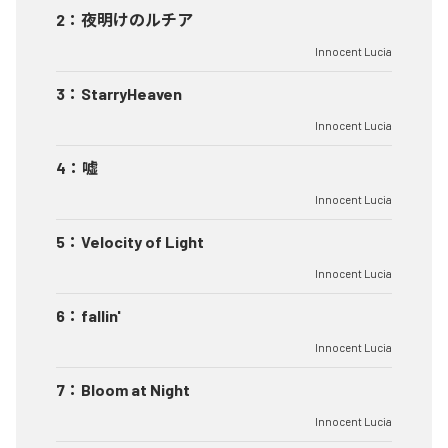
2
：
夜明けのルチア
Innocent Lucia
3
：
StarryHeaven
Innocent Lucia
4
：
嘘
Innocent Lucia
5
：
Velocity of Light
Innocent Lucia
6
：
fallin'
Innocent Lucia
7
：
Bloom at Night
Innocent Lucia