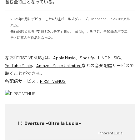
含む全10曲となっている。
2023年9月にデビューした4人組ガールズグループ、Innocent Luciaの1stアル
バム。

先行配信となる「夜明けのルチア」「Bloom at Night」を含む、全10曲のバラエ
ティに富んだ作品となった。
なお「
FIRST VENUS
」は、
Apple Music
、
Spotify
、
LINE MUSIC
、
YouTube Music
、
Amazon Music Unlimited
などの音楽配信サービスで
聴くことができる。
各配信サービス：
FIRST VENUS
1
：
Overture -Oltre la Lucia-
Innocent Lucia