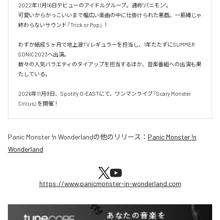
2022年11月16日デビューのアイドルグループ。通称"パニモン"。

可愛いからかっこいいまで幅広い楽曲の中に仕掛けられた悪戯。一筋縄じゃ
終わらないサウンド『Trick or Pop』！

わずか結成５ヶ月で地上波TVレギュラーを担当し、1年たたずにSUMMER 
SONIC2023へ出演。

数々の人気バラエティのタイアップを担当するほか、音楽番組への出演も果
たしている。

2026年11月9日、Spotify O-EASTにて、ワンマンライブ『Scary Monster 
Circus』を開催！
Panic Monster !n Wonderland
の他のリリース：
Panic Monster !n
Wonderland
https://www.panicmonster-in-wonderland.com