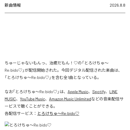
新曲情報
2026.8.8
ちゅーじゃないもんっ、治癒だもん！♡の「とろけちゅ〜
Re:bido♡」が配信開始された。今回デジタル配信された楽曲は、
「とろけちゅ〜Re:bido♡」を含む全1曲となっている。
なお「
とろけちゅ〜Re:bido♡
」は、
Apple Music
、
Spotify
、
LINE
MUSIC
、
YouTube Music
、
Amazon Music Unlimited
などの音楽配信サ
ービスで聴くことができる。
各配信サービス：
とろけちゅ〜Re:bido♡