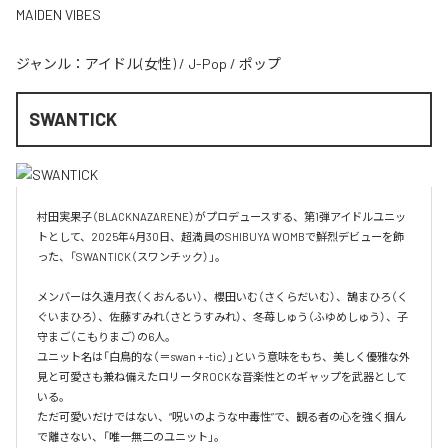
MAIDEN VIBES
ジャンル：
アイドル(女性)
/
J-Pop
/
ポップ
SWANTICK
村田実果子（BLACKNAZARENE）がプロデュースする、第1弾アイドルユニッ
トとして、2025年4月30日、超満員のSHIBUYA WOMBで鮮烈デビューを飾
った、「SWANTICK（スワンチック）」。

メンバーは久遠月衣（くおんるい）、櫻田いむ（さくらだいむ）、鵠まひろ（く
ぐいまひろ）、佐藤すみれ（さとうすみれ）、冬苺しゅう（ふゆめしゅう）、子
守まご（こもりまご）の6人。

ユニット名は「白鳥的な（＝swan + -tic）」という意味をもち、美しく優雅な外
見と可愛さも兼ね備えたロリータROCKな音楽性とのギャップを武器として
いる。

ただ可愛いだけではない、“呪いのような中毒性”で、観る者の心を強く掴ん
で離さない、「唯一無二のユニット」。
