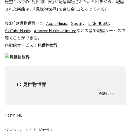
絶望キネマの「見世物世界」が配信開始された。今回デジタル配信
された楽曲は、「見世物世界」を含む全1曲となっている。
なお「
見世物世界
」は、
Apple Music
、
Spotify
、
LINE MUSIC
、
YouTube Music
、
Amazon Music Unlimited
などの音楽配信サービスで
聴くことができる。
各配信サービス：
見世物世界
1
：
見世物世界
絶望キネマ
MAD’S iNK
ジャンル：
アイドル(女性)