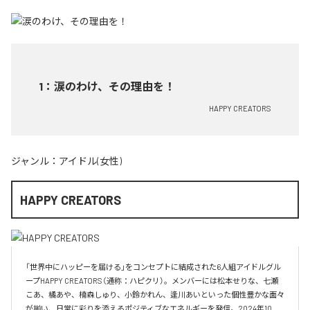
1
：
涙のわけ、その理由を！
HAPPY CREATORS
ジャンル：
アイドル(女性)
HAPPY CREATORS
「世界中にハッピーを届ける」をコンセプトに結成された6人組アイドルグル
ープHAPPY CREATORS（通称：ハピクリ）。メンバーには松本せりな、七瀬
こあ、橘あや、楠森しゅり、小鈴かれん、逢川あいといった個性豊かな面々
が揃い、日常に彩りを添えるポジティブなエネルギーを発信。2024年10