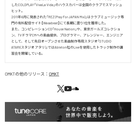
したCOLDPLAY「VivaLa Vida」のハウスカバーは全国のクラブでスマッシュ
ヒット。

2011年6月に発表された「REZ (Pray For JAPAN Mix)」はクラブミュージック専
門の有料配信サイト【Wasabeat】にて長期に渡り1位を獲得した。

また、コンピレーションCD「House Nation」や、東京ガールズコレクショ
ン、TVドラマCMへの楽曲提供、プログラマー、アレンジャー、エンジニア
として、そして先日オープンさせた楽曲制作専用スタジオ「STUDIO 
ATARI(スタジオ アタリ)」ではAbleton社のLiveを使用したトラック制作の講
習会を開催している。
OMKT
の他のリリース：
OMKT