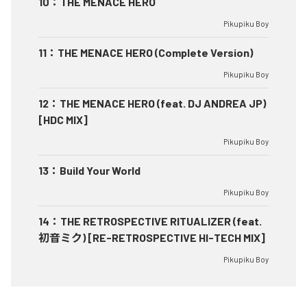
10
：
THE MENACE HERO
Pikupiku Boy
11
：
THE MENACE HERO (Complete Version)
Pikupiku Boy
12
：
THE MENACE HERO (feat. DJ ANDREA JP)
[HDC MIX]
Pikupiku Boy
13
：
Build Your World
Pikupiku Boy
14
：
THE RETROSPECTIVE RITUALIZER (feat.
初音ミク) [RE-RETROSPECTIVE HI-TECH MIX]
Pikupiku Boy