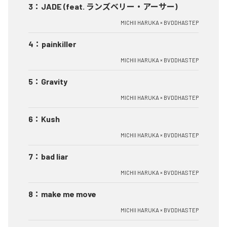
3
：
JADE (feat. ランズベリー・アーサー)
MICHII HARUKA × BVDDHASTEP
4
：
painkiller
MICHII HARUKA × BVDDHASTEP
5
：
Gravity
MICHII HARUKA × BVDDHASTEP
6
：
Kush
MICHII HARUKA × BVDDHASTEP
7
：
bad liar
MICHII HARUKA × BVDDHASTEP
8
：
make me move
MICHII HARUKA × BVDDHASTEP