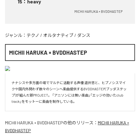
15
：
heavy
MICHII HARUKA × BVDDHASTEP
ジャンル：
テクノ
/
オルタナティブ
/
ダンス
MICHII HARUKA × BVDDHASTEP
ナナシスや多方面の場でマルチに活動する声優 道井悠と、ヒプノシスマイ
クや国内外問わず数々のシーンへ楽曲提供するBVDDHASTEP(ブッダステッ
プ)が組んだ新PROJECT。 「アニソンには無い楽曲」「エッジの効いたclub 
track」をモットーに楽曲を制作している。
MICHII HARUKA × BVDDHASTEP
の他のリリース：
MICHII HARUKA ×
BVDDHASTEP