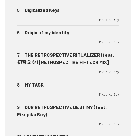
5
：
Digitalized Keys
Pikupiku Boy
6
：
Origin of my identity
Pikupiku Boy
7
：
THE RETROSPECTIVE RITUALIZER (feat.
初音ミク) [RETROSPECTIVE HI-TECH MIX]
Pikupiku Boy
8
：
MY TASK
Pikupiku Boy
9
：
OUR RETROSPECTIVE DESTINY (feat.
Pikupiku Boy)
Pikupiku Boy