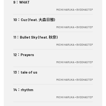
9
：
WHAT
MICHII HARUKA × BVDDHASTEP
10
：
Cuz (feat. 大森日雅)
MICHII HARUKA × BVDDHASTEP
11
：
Bullet Sky (feat. 秋奈)
MICHII HARUKA × BVDDHASTEP
12
：
Prayers
MICHII HARUKA × BVDDHASTEP
13
：
tale of us
MICHII HARUKA × BVDDHASTEP
14
：
rhythm
MICHII HARUKA × BVDDHASTEP