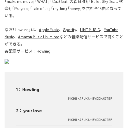
「make me move」「WHAT」「Cuz (feat. 大森日雅)」「Bullet Sky (feat. 秋
奈)」「Prayers」「tale of us」「rhythm」「heavy」を含む全15曲となって
いる。
なお「
Howling
」は、
Apple Music
、
Spotify
、
LINE MUSIC
、
YouTube
Music
、
Amazon Music Unlimited
などの音楽配信サービスで聴くこと
ができる。
各配信サービス：
Howling
1
：
Howling
MICHII HARUKA × BVDDHASTEP
2
：
your love
MICHII HARUKA × BVDDHASTEP