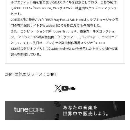
ルフエディット曲を織り交ぜるDJスタイルを得意としており、自身の制作
したCOLDPLAY「VivaLa Vida」のハウスカバーは全国のクラブでスマッシュ
ヒット。

2011年6月に発表された「REZ (Pray For JAPAN Mix)」はクラブミュージック専
門の有料配信サイト【Wasabeat】にて長期に渡り1位を獲得した。

また、コンピレーションCD「House Nation」や、東京ガールズコレクショ
ン、TVドラマCMへの楽曲提供、プログラマー、アレンジャー、エンジニア
として、そして先日オープンさせた楽曲制作専用スタジオ「STUDIO 
ATARI(スタジオ アタリ)」ではAbleton社のLiveを使用したトラック制作の講
習会を開催している。
OMKT
の他のリリース：
OMKT