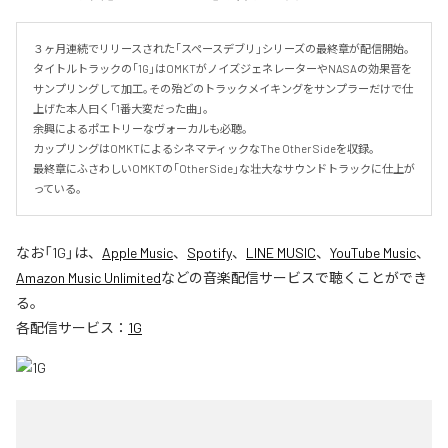
３ヶ月連続でリリースされた｢スペースデブリ｣シリーズの最終章が配信開始｡

タイトルトラックの｢1G｣はOMKTがノイズジェネレーターやNASAの効果音を
サンプリングして加工｡その殆どのトラックメイキングをサンプラーだけで仕
上げた本人曰く｢1番大変だった曲｣。

余興によるポエトリーなヴォーカルも必聴｡

カップリングはOMKTによるシネマティックなThe Other Sideを収録｡

最終章にふさわしいOMKTの｢Other Side｣な壮大なサウンドトラックに仕上が
っている｡
なお「
1G
」は、
Apple Music
、
Spotify
、
LINE MUSIC
、
YouTube Music
、
Amazon Music Unlimited
などの音楽配信サービスで聴くことができ
る。
各配信サービス：
1G