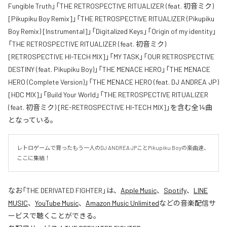
Fungible Truth」「THE RETROSPECTIVE RITUALIZER (feat. 初音ミク)
[Pikupiku Boy Remix]」「THE RETROSPECTIVE RITUALIZER (Pikupiku
Boy Remix) [Instrumental]」「Digitalized Keys」「Origin of my identity」
「THE RETROSPECTIVE RITUALIZER (feat. 初音ミク)
[RETROSPECTIVE HI-TECH MIX]」「MY TASK」「OUR RETROSPECTIVE
DESTINY (feat. Pikupiku Boy)」「THE MENACE HERO」「THE MENACE
HERO (Complete Version)」「THE MENACE HERO (feat. DJ ANDREA JP)
[HDC MIX]」「Build Your World」「THE RETROSPECTIVE RITUALIZER
(feat. 初音ミク) [RE-RETROSPECTIVE HI-TECH MIX]」を含む全14曲
となっている。
レトロゲームで育ったもう一人のDJ ANDREA JPことPikupiku Boyの楽曲達、
ここに集結！
なお「
THE DERIVATED FIGHTER
」は、
Apple Music
、
Spotify
、
LINE
MUSIC
、
YouTube Music
、
Amazon Music Unlimited
などの音楽配信サ
ービスで聴くことができる。