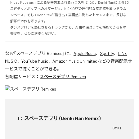
Hideo Kobayashiによる多幸感あふれるハウスをはじめ、Denki Manによる80
年代テクノポップへのオマージュ、KICK OFFの圧倒的な疾走感を放つドラム
ンベース、そしてRabbitexが描き出す高揚感に満ちたトランスまで、多彩な
解釈が本作を彩ります。

ダンスフロアを熱狂させるトラックから、楽曲の深淵までを堪能できる音の
饗宴を、ぜひご堪能ください。
なお「
スペースデブリ Remixes
」は、
Apple Music
、
Spotify
、
LINE
MUSIC
、
YouTube Music
、
Amazon Music Unlimited
などの音楽配信サ
ービスで聴くことができる。
各配信サービス：
スペースデブリ Remixes
1
：
スペースデブリ (Denki Man Remix)
OMKT