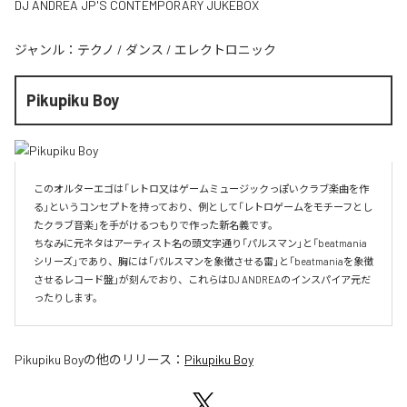
DJ ANDREA JP'S CONTEMPORARY JUKEBOX
ジャンル：
テクノ
/
ダンス
/
エレクトロニック
Pikupiku Boy
このオルターエゴは「レトロ又はゲームミュージックっぽいクラブ楽曲を作
る」というコンセプトを持っており、例として「レトロゲームをモチーフとし
たクラブ音楽」を手がけるつもりで作った新名義です。

ちなみに元ネタはアーティスト名の頭文字通り「パルスマン」と「beatmania
シリーズ」であり、胸には「パルスマンを象徴させる雷」と「beatmaniaを象徴
させるレコード盤」が刻んでおり、これらはDJ ANDREAのインスパイア元だ
ったりします。
Pikupiku Boy
の他のリリース：
Pikupiku Boy