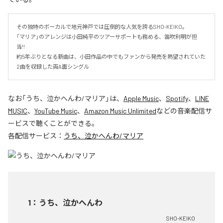
その独特のボーカルで地元神戸では圧倒的な人気を誇るSHO-KEIKO。

「マリア」のアレンジは小田純平のツアーサポートも務める、笛吹利明が担
当!!　

約5年ぶりとなる新曲は、小田作品の中でもファンから発売を熱望されていた
2曲を収録した両A面シングル
なお「
うち、泣かへんわ/マリア
」は、
Apple Music
、
Spotify
、
LINE
MUSIC
、
YouTube Music
、
Amazon Music Unlimited
などの音楽配信サ
ービスで聴くことができる。
各配信サービス：
うち、泣かへんわ/マリア
1
：
うち、泣かへんわ
SHO-KEIKO