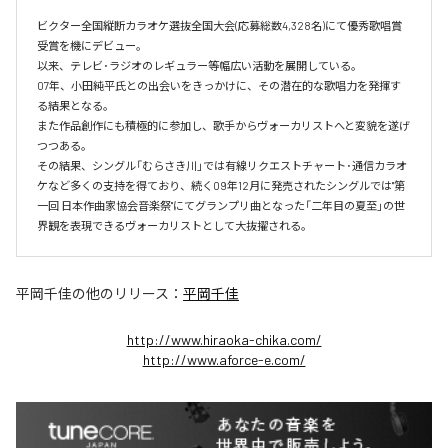
ビクター全国縦断カラオケ選抜全国大会(応募総数4,328名)にて優秀歌唱賞
受賞を機にデビュー。

以来、テレビ･ラジオのレギュラー等幅広い活動を展開している。

07年、小田純平氏との出会いをきっかけに、その潜在的な歌唱力を発揮す
る結果となる。

また作品創作にも積極的に参加し、歌手からヴォーカリストへと変貌を遂げ
つつある。

その結果、シングル「むらさき川」では有線リクエストチャート･通信カラオ
ケなど多くの支持を得ており、続く09年12月に発売されたシングルでは"第
一回 日本作曲家協会音楽祭"にてグランプリ曲となった「二年目の夏至」の世
界観を表現できるヴォーカリストとして大抜擢される。
平岡千佳
の他のリリース：
平岡千佳
http://www.hiraoka-chika.com/
http://www.aforce-e.com/