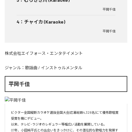
平岡千佳
4
：
チャイカ (Karaoke)
平岡千佳
株式会社エイフォース・エンタテイメント
ジャンル：
歌謡曲
/
インストゥルメンタル
平岡千佳
ビクター全国縦断カラオケ選抜全国大会(応募総数4,328名)にて優秀歌唱賞
受賞を機にデビュー。

以来、テレビ･ラジオのレギュラー等幅広い活動を展開している。

07年、小田純平氏との出会いをきっかけに、その潜在的な歌唱力を発揮す