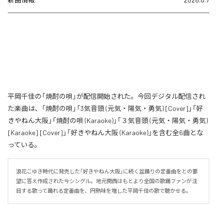
平岡千佳の「焼酎の唄」が配信開始された。今回デジタル配信され
た楽曲は、「焼酎の唄」「3気音頭 (元気・陽気・勇気) [Cover]」「好
きやねん大阪」「焼酎の唄 (Karaoke)」「３気音頭 (元気・陽気・勇気)
[Karaoke] [Cover]」「好きやねん大阪 (Karaoke)」を含む全6曲とな
っている。
浪花こゆき時代に発売した「好きやねん大阪」に続く盆踊りの定番曲をとの要
望に答え作成された今シングル。地元関西はもとより全国の歌踊ファンが注
目する歌って踊れる定番曲を、円熟味を増した平岡千佳の歌で聴かせる。