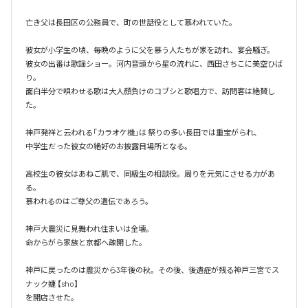
亡き父は長田区の公務員で、町の世話役として慕われていた。

彼女が小学生の頃、毎晩のように父を慕う人たちが家を訪れ、宴会騒ぎ。

彼女の出番は歌謡ショー。河内音頭から星の流れに、西田さちこに美空ひば
り。

面白半分で唄わせる歌は大人顔負けのコブシと歌唱力で、訪問客は絶賛し
た。

神戸発祥と云われる「カラオケ機｣は 祭りの多い長田では重宝がられ、

中学生だった彼女の絶好のお披露目場所となる。

高校生の彼女はあねご肌で、同級生の相談役。周りを元気にさせる力があ
る。

慕われるのはご尊父の遺伝であろう。

神戸大震災に見舞われ住まいは全壊。

命からがら家族と京都へ疎開した。

神戸に戻ったのは震災から3年後の秋。その後、後遺症が残る神戸三宮でス
ナック婕 【sho】

を開店させた。
