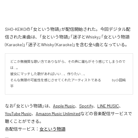
SHO-KEIKOの「女という物語」が配信開始された。今回デジタル配
信された楽曲は、「女という物語」「迷子とWhisky」「女という物語
(Karaoke)」「迷子とWhisky (Karaoke)」を含む全4曲となっている。
どこか無機質な歌い方でありながら、その声に誰もがそう感じてしまうので
は…。

彼女にマッチした歌があればいい…、作りたい…、

そんな無限の可能性を感じさせてくれたアーティストである 　　　by小田純
平
なお「
女という物語
」は、
Apple Music
、
Spotify
、
LINE MUSIC
、
YouTube Music
、
Amazon Music Unlimited
などの音楽配信サービスで
聴くことができる。
各配信サービス：
女という物語