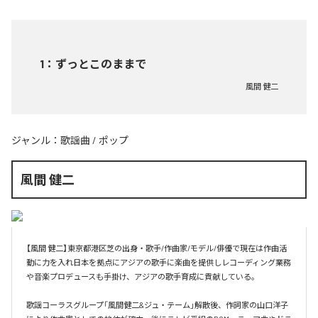
1
：
ずっとこのままで
風間 健二
ジャンル：
歌謡曲
/
ポップ
風間 健二
【風間 健二】東京都港区芝の出身・歌手/作曲家/モデル/俳優で現在は作曲活
動に力を入れ日本を拠点にアジアの歌手に楽曲を提供しレコーディング業務
や音楽プロデュースも手掛け、アジアの歌手育成に貢献している。 

歌謡コーラスグループ「風間健二&ジュ・テーム」解散後、作詞家の山口洋子