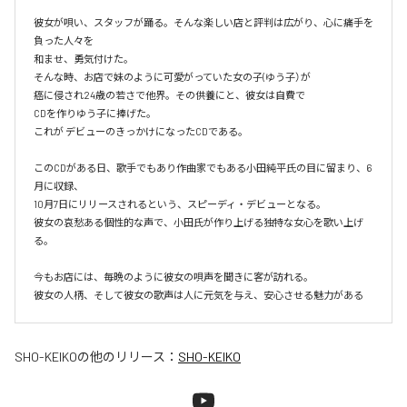
彼女が唄い、スタッフが踊る。そんな楽しい店と評判は広がり、心に痛手を
負った人々を

和ませ、勇気付けた。

そんな時、お店で妹のように可愛がっていた女の子(ゆう子）が

癌に侵され24歳の若さで他界。その供養にと、彼女は自費で

CDを作りゆう子に捧げた。

これが デビューのきっかけになったCDである。

このCDがある日、歌手でもあり作曲家でもある小田純平氏の目に留まり、6
月に収録、

10月7日にリリースされるという、スピーディ・デビューとなる。

彼女の哀愁ある個性的な声で、小田氏が作り上げる独特な女心を歌い上げ
る。

今もお店には、毎晩のように彼女の唄声を聞きに客が訪れる。

彼女の人柄、そして彼女の歌声は人に元気を与え、安心させる魅力がある
SHO-KEIKO
の他のリリース：
SHO-KEIKO