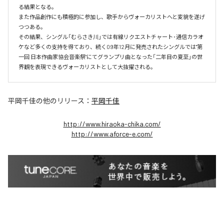
る結果となる。

また作品創作にも積極的に参加し、歌手からヴォーカリストへと変貌を遂げ
つつある。

その結果、シングル「むらさき川」では有線リクエストチャート･通信カラオ
ケなど多くの支持を得ており、続く09年12月に発売されたシングルでは"第
一回 日本作曲家協会音楽祭"にてグランプリ曲となった「二年目の夏至」の世
界観を表現できるヴォーカリストとして大抜擢される。
平岡千佳
の他のリリース：
平岡千佳
http://www.hiraoka-chika.com/
http://www.aforce-e.com/