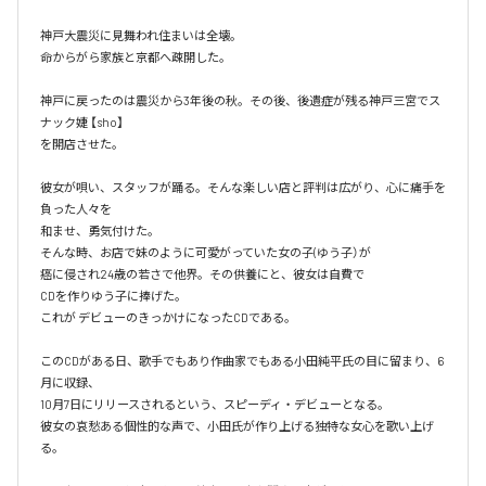
神戸大震災に見舞われ住まいは全壊。

命からがら家族と京都へ疎開した。

神戸に戻ったのは震災から3年後の秋。その後、後遺症が残る神戸三宮でス
ナック婕 【sho】

を開店させた。

彼女が唄い、スタッフが踊る。そんな楽しい店と評判は広がり、心に痛手を
負った人々を

和ませ、勇気付けた。

そんな時、お店で妹のように可愛がっていた女の子(ゆう子）が

癌に侵され24歳の若さで他界。その供養にと、彼女は自費で

CDを作りゆう子に捧げた。

これが デビューのきっかけになったCDである。

このCDがある日、歌手でもあり作曲家でもある小田純平氏の目に留まり、6
月に収録、

10月7日にリリースされるという、スピーディ・デビューとなる。

彼女の哀愁ある個性的な声で、小田氏が作り上げる独特な女心を歌い上げ
る。
