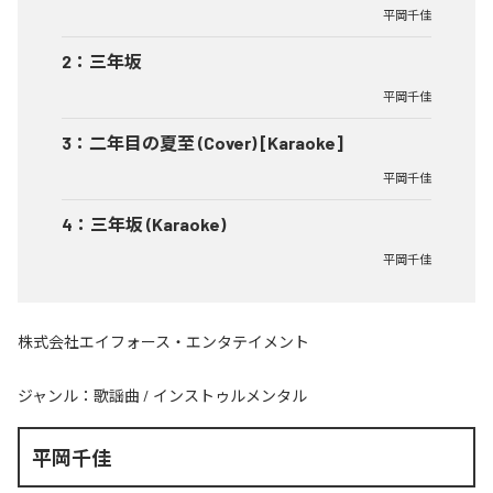
平岡千佳
2
：
三年坂
平岡千佳
3
：
二年目の夏至 (Cover) [Karaoke]
平岡千佳
4
：
三年坂 (Karaoke)
平岡千佳
株式会社エイフォース・エンタテイメント
ジャンル：
歌謡曲
/
インストゥルメンタル
平岡千佳