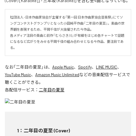
(Cover) [Karaoke]」「三年坂 (Karaoke)」を含む全4曲となっている。
社団法人･日本作曲家協会が主催する「第一回 日本作曲家協会音楽祭」にてソ
ングコンテストグランプリとなった小田純平作曲『二年目の夏至』。楽曲の世
界観を表現するため、平岡千佳が大抜擢された今作品。

各メディア注目の楽曲と前作『むらさき川』が有線をはじめ各チャートで話題
になるなど広がりをみせる平岡千佳の組み合わせとなる今作品、要注目であ
る。
なお「
二年目の夏至
」は、
Apple Music
、
Spotify
、
LINE MUSIC
、
YouTube Music
、
Amazon Music Unlimited
などの音楽配信サービスで
聴くことができる。
各配信サービス：
二年目の夏至
1
：
二年目の夏至 (Cover)