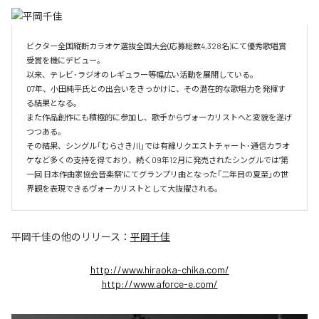
ビクター全国縦断カラオケ選抜全国大会(応募総数4,328名)にて優秀歌唱賞
受賞を機にデビュー。

以来、テレビ･ラジオのレギュラー等幅広い活動を展開している。

07年、小田純平氏との出会いをきっかけに、その潜在的な歌唱力を発揮す
る結果となる。

また作品創作にも積極的に参加し、歌手からヴォーカリストへと変貌を遂げ
つつある。

その結果、シングル「むらさき川」では有線リクエストチャート･通信カラオ
ケなど多くの支持を得ており、続く09年12月に発売されたシングルでは"第
一回 日本作曲家協会音楽祭"にてグランプリ曲となった「二年目の夏至」の世
界観を表現できるヴォーカリストとして大抜擢される。
平岡千佳
の他のリリース：
平岡千佳
http://www.hiraoka-chika.com/
http://www.aforce-e.com/