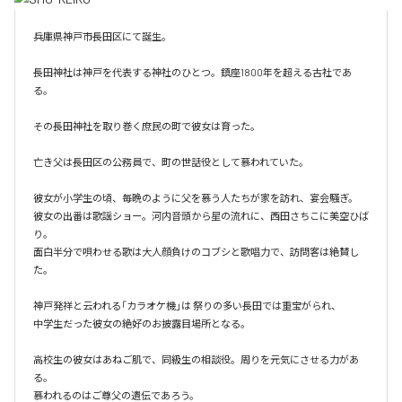
兵庫県神戸市長田区にて誕生。

長田神社は神戸を代表する神社のひとつ。鎮座1800年を超える古社であ
る。

その長田神社を取り巻く庶民の町で彼女は育った。

亡き父は長田区の公務員で、町の世話役として慕われていた。

彼女が小学生の頃、毎晩のように父を慕う人たちが家を訪れ、宴会騒ぎ。

彼女の出番は歌謡ショー。河内音頭から星の流れに、西田さちこに美空ひば
り。

面白半分で唄わせる歌は大人顔負けのコブシと歌唱力で、訪問客は絶賛し
た。

神戸発祥と云われる「カラオケ機｣は 祭りの多い長田では重宝がられ、

中学生だった彼女の絶好のお披露目場所となる。

高校生の彼女はあねご肌で、同級生の相談役。周りを元気にさせる力があ
る。

慕われるのはご尊父の遺伝であろう。
