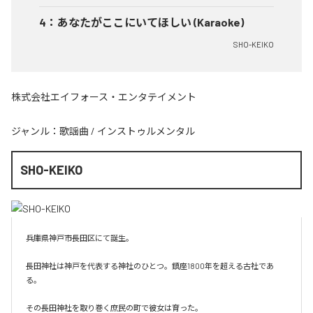
4
：
あなたがここにいてほしい (Karaoke)
SHO-KEIKO
株式会社エイフォース・エンタテイメント
ジャンル：
歌謡曲
/
インストゥルメンタル
SHO-KEIKO
兵庫県神戸市長田区にて誕生。

長田神社は神戸を代表する神社のひとつ。鎮座1800年を超える古社であ
る。

その長田神社を取り巻く庶民の町で彼女は育った。
