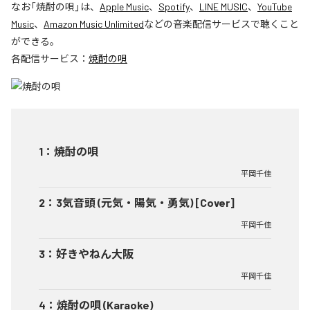
なお「
焼酎の唄
」は、
Apple Music
、
Spotify
、
LINE MUSIC
、
YouTube
Music
、
Amazon Music Unlimited
などの音楽配信サービスで聴くこと
ができる。
各配信サービス：
焼酎の唄
1
：
焼酎の唄
平岡千佳
2
：
3気音頭 (元気・陽気・勇気) [Cover]
平岡千佳
3
：
好きやねん大阪
平岡千佳
4
：
焼酎の唄 (Karaoke)