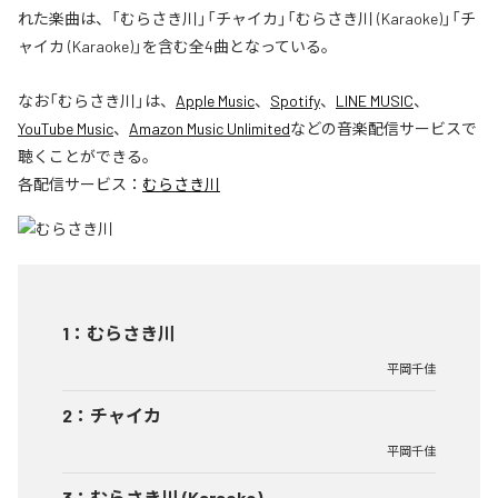
れた楽曲は、「むらさき川」「チャイカ」「むらさき川 (Karaoke)」「チ
ャイカ (Karaoke)」を含む全4曲となっている。
なお「
むらさき川
」は、
Apple Music
、
Spotify
、
LINE MUSIC
、
YouTube Music
、
Amazon Music Unlimited
などの音楽配信サービスで
聴くことができる。
各配信サービス：
むらさき川
1
：
むらさき川
平岡千佳
2
：
チャイカ
平岡千佳
3
：
むらさき川 (Karaoke)