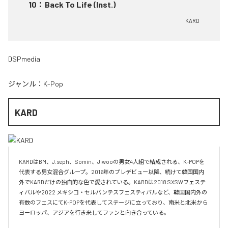
10
：
Back To Life (Inst.)
KARD
DSPmedia
ジャンル：
K-Pop
KARD
KARDはBM、J.seph、Somin、Jiwooの男女4人組で結成される、K-POPを
代表する男女混合グループ。2016年のプレデビュー以降、続けて韓国国内
外でKARDだけの独自的な色で愛されている。KARDは2018 SXSWフェステ
ィバルや2022 メキシコ・セルバンテスフェスティバルなど、韓国国内外の
有数のフェスにてK-POPを代表してステージに立っており、南米と北米から
ヨーロッパ、アジアを行き来してファンと向き合っている。