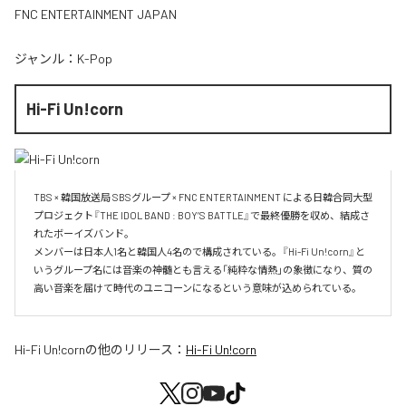
FNC ENTERTAINMENT JAPAN
ジャンル：
K-Pop
Hi-Fi Un!corn
TBS × 韓国放送局 SBSグループ × FNC ENTERTAINMENT による日韓合同大型
プロジェクト『THE IDOL BAND : BOY’S BATTLE』で最終優勝を収め、結成さ
れたボーイズバンド。

メンバーは日本人1名と韓国人4名ので構成されている。『Hi-Fi Un!corn』と
いうグループ名には音楽の神髄とも言える「純粋な情熱」の象徴になり、質の
Hi-Fi Un!corn
の他のリリース：
Hi-Fi Un!corn