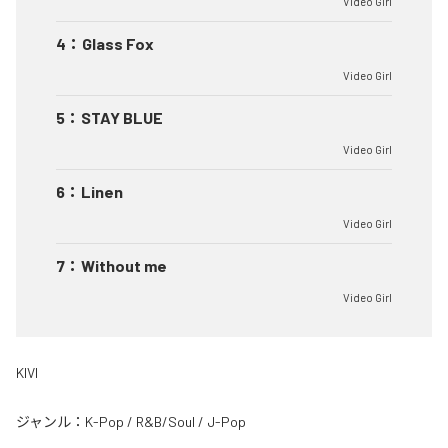
Video Girl
4
：
Glass Fox
Video Girl
5
：
STAY BLUE
Video Girl
6
：
Linen
Video Girl
7
：
Without me
Video Girl
KIVI
ジャンル：
K-Pop
/
R&B/Soul
/
J-Pop