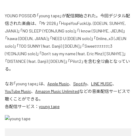
YOUNG POSSEの「young tape」が配信開始された。今回デジタル配
信された楽曲は、「Mr 2026」「HopeYouFuckUp. (DOEUN, SUNHYE,
JIANA)」「NO SLEEP (YEONJUNG solo)」「I know (SUNHYE, JIEUN)」
「kawa (DOEUN, JIANA)」「NEED U (DOEUN solo)」「0nline_x3 (JIEUN
solo)」「TOO SUNNY (feat. Danji) [DOEUN]」「Sweetttttttt;3
(YEONJUNG solo)」「Don’t say my name (feat. Eric Minz) [SUNHYE]」
「DISTANCE (feat. Danji) [DOEUN]」「Pilot2」を含む全12曲となってい
る。
なお「
young tape
」は、
Apple Music
、
Spotify
、
LINE MUSIC
、
YouTube Music
、
Amazon Music Unlimited
などの音楽配信サービスで
聴くことができる。
各配信サービス：
young tape