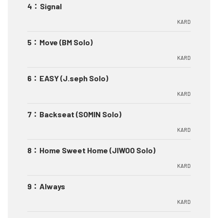
4
：
Signal
KARD
5
：
Move (BM Solo)
KARD
6
：
EASY (J.seph Solo)
KARD
7
：
Backseat (SOMIN Solo)
KARD
8
：
Home Sweet Home (JIWOO Solo)
KARD
9
：
Always
KARD