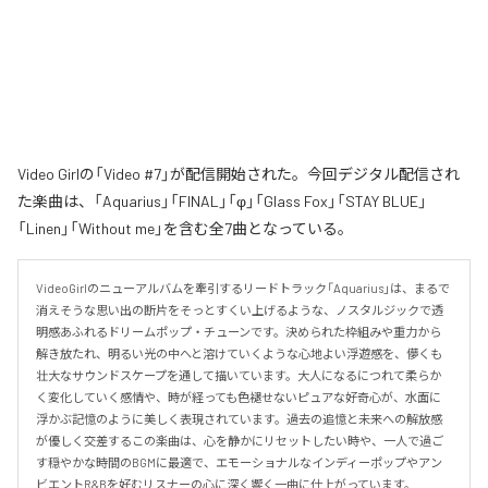
Video Girlの「Video #7」が配信開始された。今回デジタル配信され
た楽曲は、「Aquarius」「FINAL」「φ」「Glass Fox」「STAY BLUE」
「Linen」「Without me」を含む全7曲となっている。
VideoGirlのニューアルバムを牽引するリードトラック「Aquarius」は、まるで
消えそうな思い出の断片をそっとすくい上げるような、ノスタルジックで透
明感あふれるドリームポップ・チューンです。決められた枠組みや重力から
解き放たれ、明るい光の中へと溶けていくような心地よい浮遊感を、儚くも
壮大なサウンドスケープを通して描いています。大人になるにつれて柔らか
く変化していく感情や、時が経っても色褪せないピュアな好奇心が、水面に
浮かぶ記憶のように美しく表現されています。過去の追憶と未来への解放感
が優しく交差するこの楽曲は、心を静かにリセットしたい時や、一人で過ご
す穏やかな時間のBGMに最適で、エモーショナルなインディーポップやアン
ビエントR&Bを好むリスナーの心に深く響く一曲に仕上がっています。