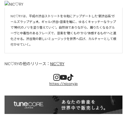
NIC♡RYは、平成の渋谷ストリートを令和にアップデートした“新渋谷系”ガ
ールズラップデュオ。ギャル×渋谷×音楽を軸に、ゆるくキャッチーなラップ
で“時代のノリを塗り替えていく”。自然体でありながら、踊りたくなるグル
ーヴと中毒性のあるフレーズで、音楽を“聴くもの”から“体感するもの”へと進
化させる。渋谷発の新しいミュージックを世界へ広げ、カルチャーとして根
付かせていく。
NIC♡RY
の他のリリース：
NIC♡RY
https://nicory.jp