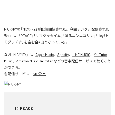
NIC♡RYの「NIC♡RY」が配信開始された。今回デジタル配信された
楽曲は、「PEACE」「サマグッタイム」「踊るニンニコリン」「Hey!!ト
モダッチ☆」を含む全4曲となっている。
なお「
NIC♡RY
」は、
Apple Music
、
Spotify
、
LINE MUSIC
、
YouTube
Music
、
Amazon Music Unlimited
などの音楽配信サービスで聴くこと
ができる。
各配信サービス：
NIC♡RY
1
：
PEACE