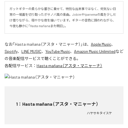
ガットギターの柔らかな響きに乗せて、特別な出来事ではなく、何気ない日
常の一場面を切り取ったボサノバ風の楽曲。JobimやIpanemaの風を少しだ
け借りながら、穏やかな夜を描いています。ギターの音色に誘われながら、
今夜も静かに「Hasta mañana――また明日」。
なお「
Hasta mañana（アスタ・マニャーナ）
」は、
Apple Music
、
Spotify
、
LINE MUSIC
、
YouTube Music
、
Amazon Music Unlimited
など
の音楽配信サービスで聴くことができる。
各配信サービス：
Hasta mañana（アスタ・マニャーナ）
1
：
Hasta mañana（アスタ・マニャーナ）
ハヤサキタイスケ