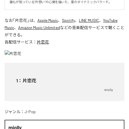
誰もが知っている"片想い”の心情を描いた、夏のダイナミックバラード。
なお「
片恋花
」は、
Apple Music
、
Spotify
、
LINE MUSIC
、
YouTube
Music
、
Amazon Music Unlimited
などの音楽配信サービスで聴くこと
ができる。
各配信サービス：
片恋花
1
：
片恋花
miolly
ジャンル：
J-Pop
miolly