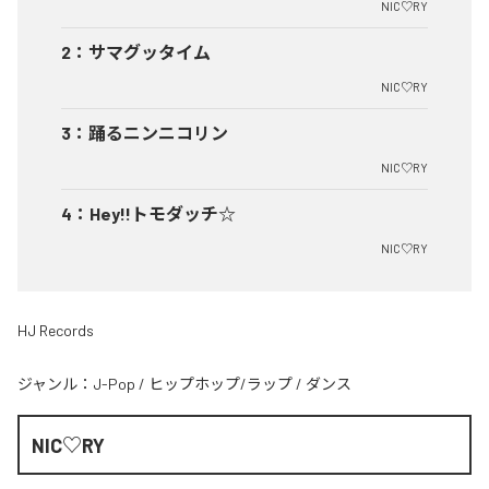
NIC♡RY
2
：
サマグッタイム
NIC♡RY
3
：
踊るニンニコリン
NIC♡RY
4
：
Hey!!トモダッチ☆
NIC♡RY
HJ Records
ジャンル：
J-Pop
/
ヒップホップ/ラップ
/
ダンス
NIC♡RY