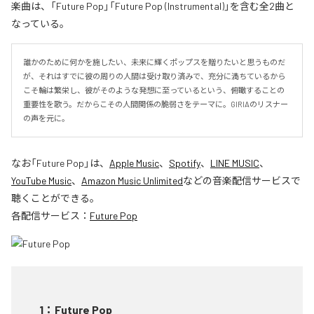
楽曲は、「Future Pop」「Future Pop (Instrumental)」を含む全2曲と
なっている。
誰かのために何かを施したい、未来に輝くポップスを贈りたいと思うものだ
が、それはすでに彼の周りの人間は受け取り済みで、充分に満ちているから
こそ輪は繁栄し、彼がそのような発想に至っているという、俯瞰することの
重要性を歌う。だからこその人間関係の脆弱さをテーマに。GIRIAのリスナー
の声を元に。
なお「
Future Pop
」は、
Apple Music
、
Spotify
、
LINE MUSIC
、
YouTube Music
、
Amazon Music Unlimited
などの音楽配信サービスで
聴くことができる。
各配信サービス：
Future Pop
1
：
Future Pop