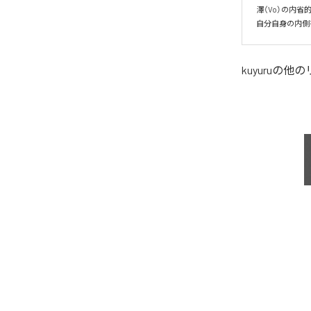
澤（Vo）の内
自分自身の内側
kuyuru
の他の