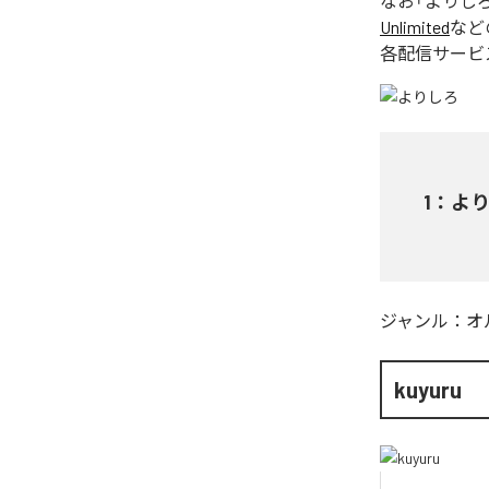
なお「
よりし
Unlimited
など
各配信サービ
1
：
よ
ジャンル：
オ
kuyuru