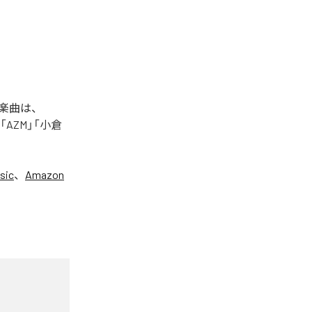
た楽曲は、
+」「AZM」「小倉
sic
、
Amazon