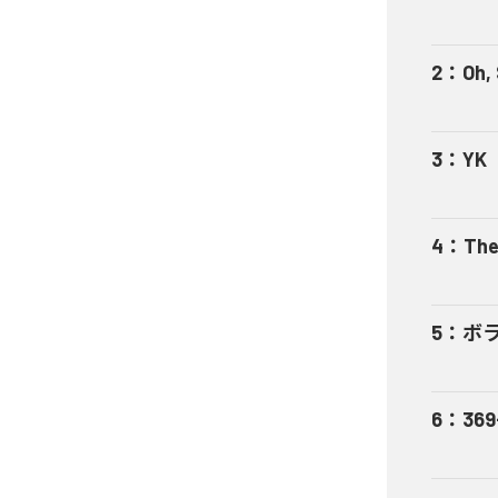
2
：
Oh,
3
：
YK
4
：
The
5
：
ボ
6
：
369