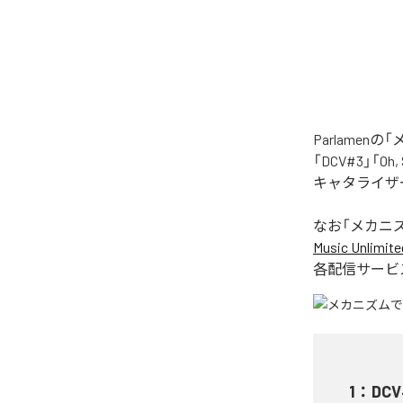
Parlame
「DCV#3」「Oh
キャタライザー
なお「
メカニ
Music Unlimite
各配信サービ
1
：
DCV