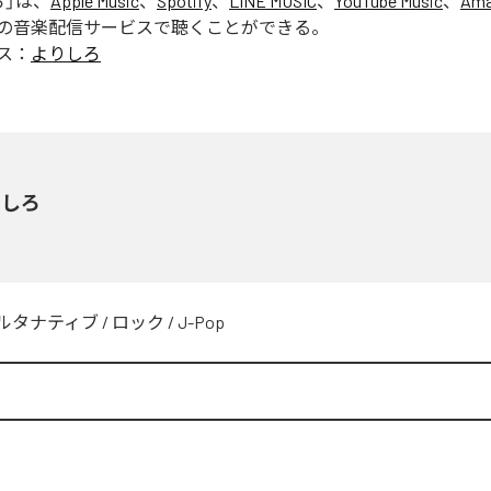
ろ
」は、
Apple Music
、
Spotify
、
LINE MUSIC
、
YouTube Music
、
Ama
の音楽配信サービスで聴くことができる。
ス：
よりしろ
りしろ
ルタナティブ
/
ロック
/
J-Pop