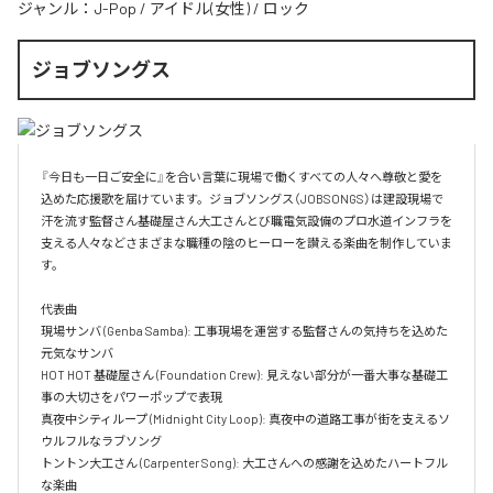
ジャンル：
J-Pop
/
アイドル(女性)
/
ロック
ジョブソングス
『今日も一日ご安全に』を合い言葉に現場で働くすべての人々へ尊敬と愛を
込めた応援歌を届けています。ジョブソングス（JOBSONGS）は建設現場で
汗を流す監督さん基礎屋さん大工さんとび職電気設備のプロ水道インフラを
支える人々などさまざまな職種の陰のヒーローを讃える楽曲を制作していま
す。

代表曲  

現場サンバ (Genba Samba): 工事現場を運営する監督さんの気持ちを込めた
元気なサンバ  

HOT HOT 基礎屋さん (Foundation Crew): 見えない部分が一番大事な基礎工
事の大切さをパワーポップで表現  

真夜中シティループ (Midnight City Loop): 真夜中の道路工事が街を支えるソ
ウルフルなラブソング  

トントン大工さん (Carpenter Song): 大工さんへの感謝を込めたハートフル
な楽曲  
