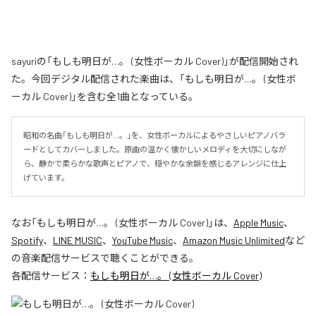
sayuriの「もしも明日が…。 (女性ボーカル Cover)」が配信開始され
た。今回デジタル配信された楽曲は、「もしも明日が…。 (女性ボ
ーカル Cover)」を含む全1曲となっている。
昭和の名曲「もしも明日が…。」を、女性ボーカルによるやさしいピアノバラ
ードとしてカバーしました。原曲の温かく懐かしいメロディを大切にしなが
ら、静かで柔らかな歌声とピアノで、穏やかな余韻を感じるアレンジに仕上
げています。
なお「
もしも明日が…。 (女性ボーカル Cover)
」は、
Apple Music
、
Spotify
、
LINE MUSIC
、
YouTube Music
、
Amazon Music Unlimited
など
の音楽配信サービスで聴くことができる。
各配信サービス：
もしも明日が…。 (女性ボーカル Cover)