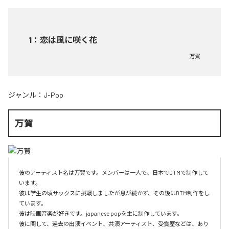
1
：
恋は風に咲く花
万賀
ジャンル：
J-Pop
万賀
彼のアーティスト名は万賀です。メンバーは一人で、日本でDTMで制作して
います。

彼は学生の頃サックスに挑戦しましたが息が続かず、その後はDTM制作をし
ています。

彼は映画音楽が好きです。japanese popを主に制作しています。

彼に関して、過去の出演イベント、共演アーティスト、受賞歴などは、あり