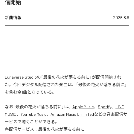
信開始
新曲情報
2026.8.9
Lunaverse Studioの「最後の花火が落ちる前に」が配信開始され
た。今回デジタル配信された楽曲は、「最後の花火が落ちる前に」
を含む全1曲となっている。
なお「
最後の花火が落ちる前に
」は、
Apple Music
、
Spotify
、
LINE
MUSIC
、
YouTube Music
、
Amazon Music Unlimited
などの音楽配信サ
ービスで聴くことができる。
各配信サービス：
最後の花火が落ちる前に