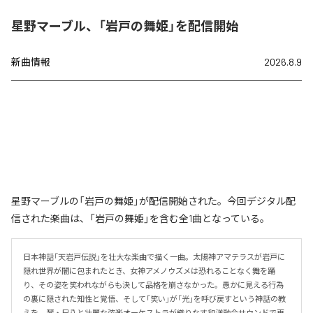
星野マーブル、「岩戸の舞姫」を配信開始
新曲情報
2026.8.9
星野マーブルの「岩戸の舞姫」が配信開始された。今回デジタル配
信された楽曲は、「岩戸の舞姫」を含む全1曲となっている。
日本神話「天岩戸伝説」を壮大な楽曲で描く一曲。太陽神アマテラスが岩戸に
隠れ世界が闇に包まれたとき、女神アメノウズメは恐れることなく舞を踊
り、その姿を笑われながらも決して品格を崩さなかった。愚かに見える行為
の裏に隠された知性と覚悟、そして「笑い」が「光」を呼び戻すという神話の教
えを、琴・尺八と壮麗な弦楽オーケストラが織りなす和洋融合サウンドで再