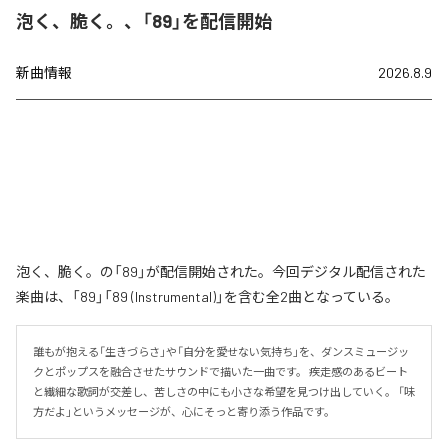
泡く、脆く。、「89」を配信開始
新曲情報
2026.8.9
泡く、脆く。の「89」が配信開始された。今回デジタル配信された
楽曲は、「89」「89 (Instrumental)」を含む全2曲となっている。
誰もが抱える「生きづらさ」や「自分を愛せない気持ち」を、ダンスミュージッ
クとポップスを融合させたサウンドで描いた一曲です。 疾走感のあるビート
と繊細な歌詞が交差し、苦しさの中にも小さな希望を見つけ出していく。 「味
方だよ」というメッセージが、心にそっと寄り添う作品です。