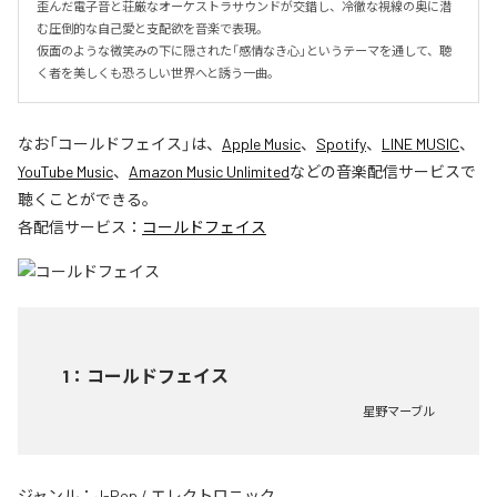
歪んだ電子音と荘厳なオーケストラサウンドが交錯し、冷徹な視線の奥に潜
む圧倒的な自己愛と支配欲を音楽で表現。

仮面のような微笑みの下に隠された「感情なき心」というテーマを通して、聴
く者を美しくも恐ろしい世界へと誘う一曲。
なお「
コールドフェイス
」は、
Apple Music
、
Spotify
、
LINE MUSIC
、
YouTube Music
、
Amazon Music Unlimited
などの音楽配信サービスで
聴くことができる。
各配信サービス：
コールドフェイス
1
：
コールドフェイス
星野マーブル
ジャンル：
J-Pop
/
エレクトロニック