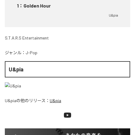
1
：
Golden Hour
U&pia
S.T.A.R.S Entertainment
ジャンル：
J-Pop
U&pia
U&pia
の他のリリース：
U&pia