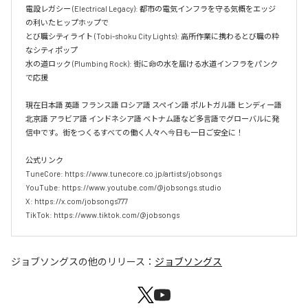
電設レガシー (Electrical Legacy): 都市の電気インフラを守る気概をエッジ
の利いたヒップホップで  

とび職シティライト (Tobi-shoku City Lights): 高所作業に携わるとび職の粋
なシティポップ  

水の道ロック (Plumbing Rock): 街に命の水を届ける水道インフラをパンク
で応援

現在日本語 英語 フランス語 ロシア語 スペイン語 ポルトガル語 ヒンディー語 
北京語 アラビア語 インドネシア語 ベトナム語など多言語でグローバルに発
信中です。街をつくるすべての働く人々へ今日も一日ご安全に！

公式リンク

TuneCore: https://www.tunecore.co.jp/artists/jobsongs

YouTube: https://www.youtube.com/@jobsongs.studio

X: https://x.com/jobsongs777

TikTok: https://www.tiktok.com/@jobsongs
ジョブソングス
の他のリリース：
ジョブソングス