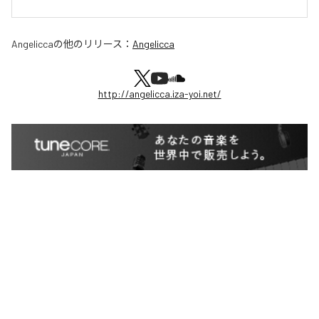
Angelicca
の他のリリース：
Angelicca
http://angelicca.iza-yoi.net/