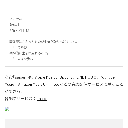
さいせい

【再生】

《名・ス自他》

衰え死にかかったものが生気を取りもどすこと。

 「―の喜び」

精神的に生まれ変わること。

 「―の道を歩む」
なお「
saisei
」は、
Apple Music
、
Spotify
、
LINE MUSIC
、
YouTube
Music
、
Amazon Music Unlimited
などの音楽配信サービスで聴くこと
ができる。
各配信サービス：
saisei