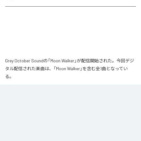
Grey October Soundの「Moon Walker」が配信開始された。今回デジ
タル配信された楽曲は、「Moon Walker」を含む全1曲となってい
る。
月の近くをゆっくりと歩いているような、静かで少し不思議な情景から生ま
れた作品です。大きな月が浮かぶ夜、その光のそばをゆっくりと進んでい
く。足取りは軽く、まるで僅かに浮かびながら歩いているような感覚。サウ
ンドの中心となるのは、柔らかなエレクトリックピアノの旋律です。落ち着
いたビートの上で穏やかに流れるメロディに、ギターの音色が静かに重な
り、深みのあるムーディな空気を作り出しています。旋律とリズムが自然に
繰り返されながら、ゆっくりと時間が流れていきます。エレクトリックピア
ノの柔らかな響きと、さりげなく加わるギターの余韻。それらを支える落ち