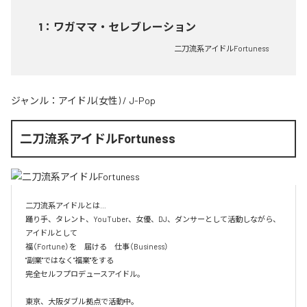
1
：
ワガママ・セレブレーション
二刀流系アイドルFortuness
ジャンル：
アイドル(女性)
/
J-Pop
二刀流系アイドルFortuness
二刀流系アイドルとは…

踊り手、タレント、YouTuber、女優、DJ、ダンサーとして活動しながら、
アイドルとして

福（Fortune）を　届ける　仕事（Business）

"副業"ではなく"福業"をする

完全セルフプロデュースアイドル。

東京、大阪ダブル拠点で活動中。