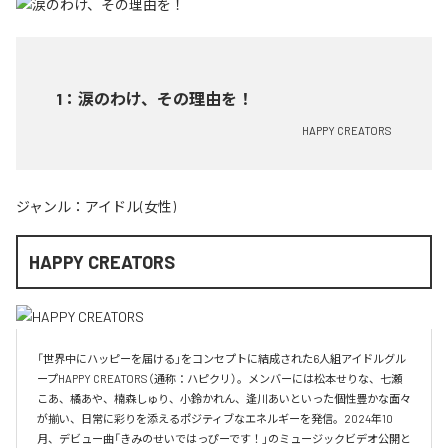
1
：
涙のわけ、その理由を！
HAPPY CREATORS
ジャンル：
アイドル(女性)
HAPPY CREATORS
「世界中にハッピーを届ける」をコンセプトに結成された6人組アイドルグル
ープHAPPY CREATORS（通称：ハピクリ）。メンバーには松本せりな、七瀬
こあ、橘あや、楠森しゅり、小鈴かれん、逢川あいといった個性豊かな面々
が揃い、日常に彩りを添えるポジティブなエネルギーを発信。2024年10
月、デビュー曲「きみのせいではっぴーです！」のミュージックビデオ公開と