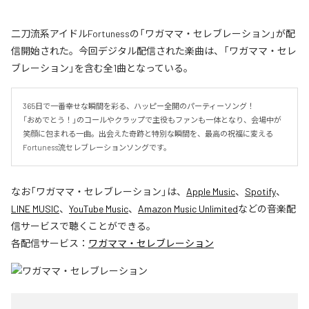
二刀流系アイドルFortunessの「ワガママ・セレブレーション」が配
信開始された。今回デジタル配信された楽曲は、「ワガママ・セレ
ブレーション」を含む全1曲となっている。
365日で一番幸せな瞬間を彩る、ハッピー全開のパーティーソング！

「おめでとう！」のコールやクラップで主役もファンも一体となり、会場中が
笑顔に包まれる一曲。出会えた奇跡と特別な瞬間を、最高の祝福に変える
Fortuness流セレブレーションソングです。
なお「
ワガママ・セレブレーション
」は、
Apple Music
、
Spotify
、
LINE MUSIC
、
YouTube Music
、
Amazon Music Unlimited
などの音楽配
信サービスで聴くことができる。
各配信サービス：
ワガママ・セレブレーション