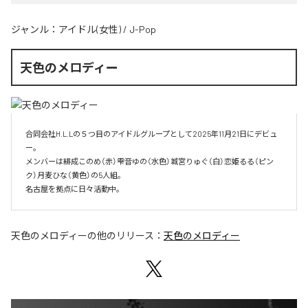
ジャンル：
アイドル(女性)
/
J-Pop
天色のメロディー
合同会社H.L.Lの５つ目のアイドルグループとして2025年11月21日にデビュ
ー。

メンバーは緋成このめ（赤）雫音ゆの（水色）城宮りゅぐ（白）恋姫るる（ピン
ク）月麦ひな（黄色）の5人組。

名古屋を拠点に日々活動中。
天色のメロディー
の他のリリース：
天色のメロディー