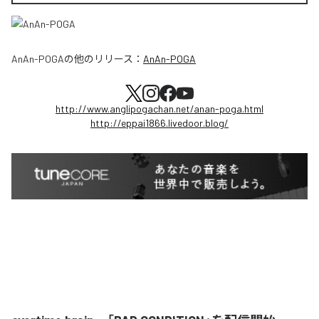
AnAn-POGA
の他のリリース：
AnAn-POGA
http://www.anglipogachan.net/anan-poga.html
http://eppai1866.livedoor.blog/