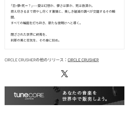
「恋×儚×死＝？」——愛は幻想か、儚さは罪か、死は救済か。

燃え尽きるまで燃やし尽くす激情と、美しき破滅の調べが交錯するその瞬
間、

すべての輪廻を打ち砕き、新たな夜明けへと導く。

閉ざされた世界に終焉を、

刹那の美と狂気を、その身に刻め。
CIRCLE CRUSHER
の他のリリース：
CIRCLE CRUSHER