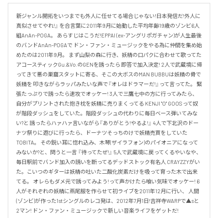
新ジャンル開拓をいつまでも外人に任せてる場合じゃない!日本発信だ!外人に
真似させてやれ!』 を合言葉に2011年9月に始動した平均年齢19歳のゾンビ6人
組AnAn-POGA。 あらすじはこうだ!EPPAI (ex-アングリポガチャン)が人生最後
のバンドAnAn-POGAで ドン・ファン・ミュージックをやる為に仲間を集め始
めたのは2011年9月。 まず山梨の森に行き、妖精の口パクに合わせて歌ってた
アコースティックGu.&Vo.のGENを誘ったら 即答で加入決定! 2人で武蔵境に帰
ってきて悪の巣窟スタットに寄る、そこの大ボスのMAN BUBBUは妖精の骨で
妖精を 叩きながらラッパみたいな声で『オレはドラマーだ!』って言ってた。 緊
張たっぷりで誘ったら速攻でオッケー! 3人で三鷹七中の方に行ってみたら、
自分がプリントされた抱き枕を妖精に売りまくってる KENJI "O" GOOSって奴
が階段ダッシュをしていた。階段ダッシュの代わりに毎日ベース弾いてみな
い?と 誘ったらハァハァ言いながら『ありがとう!やるよ!』 4人で下北沢のドー
ナツ祭りに遊びに行ったら、ドーナツそっちのけで妖精売買をしていた
TOBITA。 その鋭い耳に惚れ込み、木琴(ザイラフォン)のパイオニアになって
みないか?と、問うと一言 『待ってたぜ!』 5人で武蔵境に戻ってくるやいなや、
毎日駅前でバンド加入の誘いを断ってるデッドストック有名人 CRAYZZYがい
た。こいつのギターは妖精の吐いた二酸化炭素だけを吸って育った木で出来
てる。 オレらもダメ元で誘ってみよう!って声かけたら喰い気味でオッケー! 6
人がそれぞれの妖精に燕尾服を作らせて初ライブを2011年12月に行い、 人間
(ゾンビ)が作った1stシングルのレコ発は、2012年7月1日!吉祥寺WARPで▲sと
2マン! ドン・ファン・ミュージックで新しい音楽ライフをゲットだ!
