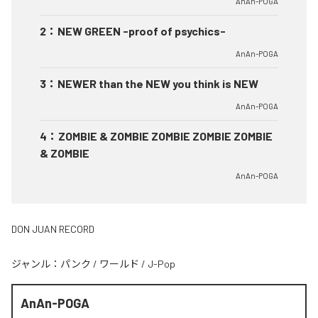
AnAn-POGA
2
：
NEW GREEN -proof of psychics-
AnAn-POGA
3
：
NEWER than the NEW you think is NEW
AnAn-POGA
4
：
ZOMBIE & ZOMBIE ZOMBIE ZOMBIE ZOMBIE
& ZOMBIE
AnAn-POGA
DON JUAN RECORD
ジャンル：
パンク
/
ワールド
/
J-Pop
AnAn-POGA