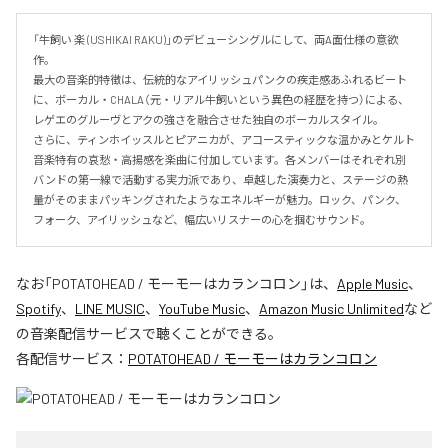
「牛飼い 楽 (USHIKAI RAKU)」のデビューシングルにして、両A面仕様の意欲
作。

最大の音楽的特徴は、伝統的なアイリッシュパンクの疾走感あふれるビート
に、ボーカル・CHALA（元・リアル牛飼いという異色の経歴を持つ）による、
レゲエのグルーヴとアクの強さを融合させた独自のボーカルスタイル。

さらに、ティンホイッスルとピアニカが、アコースティックな温かみとケルト
音楽特有の哀愁・高揚感を楽曲に付加しています。各メンバーはそれぞれ別
バンドの第一線で活動する実力派であり、卓越した演奏力と、ステージの熱
量がそのままパッキングされたようなエネルギーが魅力。ロック、パンク、
フォーク、アイリッシュなど、幅広いリスナーの心を掴むサウンド。
なお「
POTATOHEAD / モーモーはカランコロン
」は、
Apple Music
、
Spotify
、
LINE MUSIC
、
YouTube Music
、
Amazon Music Unlimited
など
の音楽配信サービスで聴くことができる。
各配信サービス：
POTATOHEAD / モーモーはカランコロン