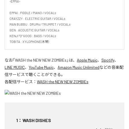
-EPPAI-

EPPAI : FIDDLE / PIANO / VOCALs

CRAYZZY : ELECTRIC GUITAR / VOCALs

MAN BUBBU : DRUMs / TRUMPET / VOCALs

GEN : ACOUSTIC GUITAR / VOCALs

KENJI "O" GOOS : BASS / VOCALs

TOBITA : XYLOPHONE(木琴)
なお「
WASH the NEW NEW ZOMBIEs
」は、
Apple Music
、
Spotify
、
LINE MUSIC
、
YouTube Music
、
Amazon Music Unlimited
などの音楽配
信サービスで聴くことができる。
各配信サービス：
WASH the NEW NEW ZOMBIEs
1
：
WASH DISHES