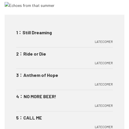
1
：
Still Dreaming
LATECOMER
2
：
Ride or Die
LATECOMER
3
：
Anthem of Hope
LATECOMER
4
：
NO MORE BEER!
LATECOMER
5
：
CALL ME
LATECOMER