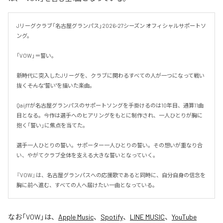
Jリーグクラブ「名古屋グランパス」2026-27シーズン オフィシャルサポートソ
ング。

「VOW」＝誓い。

新時代に突入したJリーグを、クラブに関わるすべての人が一つになって戦い
抜く――そんな"誓い"を描いた楽曲。

Qaijffが名古屋グランパスのサポートソングを手掛けるのは10年目、通算11曲
目となる。今作は選手へのヒアリングをもとに制作され、一人ひとりが胸に
抱く「誓い」に焦点を当てた。

選手一人ひとりの誓い。サポーター一人ひとりの誓い。その想いが重なり合
い、やがてクラブ全体を支える大きな誓いとなっていく。

『VOW』は、名古屋グランパスへの応援歌であると同時に、自分自身の信念を
胸に前へ進む、すべての人へ届けたい一曲となっている。
なお「
VOW
」は、
Apple Music
、
Spotify
、
LINE MUSIC
、
YouTube