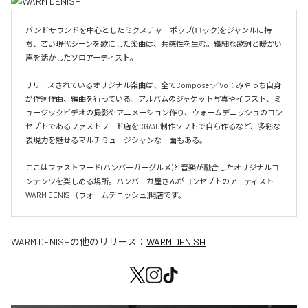
バンドサウンドを中心としたミクスチャーポップ(ロック)をジャンルに持
ち、若い現代シーンを歌にした楽曲は、共感性を生む。繊細な歌詞と暖かい
声を活かしたソロアーティスト。

リリースされているオリジナル楽曲は、全てComposer／Vo：みやっち自身
が作詞作曲、編曲を行っている。アルバムのジャケット写真やイラスト、ミ
ュージックビデオの撮影やアニメーション作り、ウォームデニッシュのコン
セプトであるファストフード店をCG/3D制作ソフトで自ら作るなど、多彩な
表現力を魅せるマルチミュージシャンな一面もある。

ここはファストフード(ハンバーガーグルメ)と音楽が融合したオリジナルコ
ンテンツを楽しめる場所。ハンバーガ屋さんがコンセプトのアーティスト
WARM DENISH (ウォームデニッシュ)開店です。
WARM DENISH
の他のリリース：
WARM DENISH