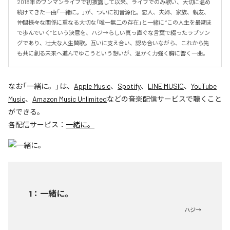
2018年のワンマンライブで初披露して以来、ライブでのみ歌い、大切に温め
続けてきた一曲「一緒に。」が、ついに初音源化。恋人、夫婦、家族、親友、
仲間――様々な関係に重なる大切な「唯一無二の存在」と一緒に “この人生を最期ま
で歩んでいく”という決意を、ハジ→らしい真っ直ぐな言葉で綴ったラブソン
グであり、壮大な人生賛歌。互いに支え合い、認め合いながら、これから先
も共に創る未来へ進んでゆこうという想いが、温かく力強く胸に響く一曲。
なお「
一緒に。
」は、
Apple Music
、
Spotify
、
LINE MUSIC
、
YouTube
Music
、
Amazon Music Unlimited
などの音楽配信サービスで聴くこと
ができる。
各配信サービス：
一緒に。
1
：
一緒に。
ハジ→