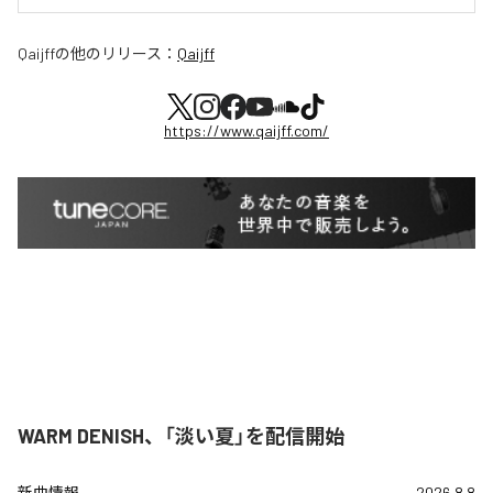
Qaijff
の他のリリース：
Qaijff
https://www.qaijff.com/
WARM DENISH、「淡い夏」を配信開始
新曲情報
2026.8.8