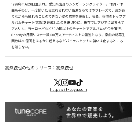
1996年11月26日生まれ。愛知県出身のシンガーソングライター。作詞・作
曲も手掛け、一度聞いたら忘れられない高瀬ならではのフレーズで、形があ
りながらも触れることのできない愛の感覚を表現し、操る。香港のトップア
ルバムチャートで3冠を達成したのを皮切りに、現在ではアジアに留まらず
アメリカ、ヨーロッパなど80カ国以上のチャートでアルバムが1位を獲得。
Spotifyの月間リスナー数100万人アーティストの常連となり、楽曲の総再生
回数は30億回をはるかに超えるなどバイラルヒットの勢いは止まるところ
を知らない。
高瀬統也
の他のリリース：
高瀬統也
https://t-toya.com