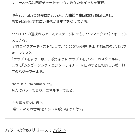
リリース作品は配信チャートを中心に数々のタイトルを獲得。

現在YouTube登録者数は20万人、楽曲総再生回数は2億回に達し、

老若男女問わず幅広い世代から支持を受けている。 

back DJとの連携のみで一人でステージに立ち、ワンマイクでパフォーマン
スしきる、

“ソロライブアーティスト”として、10,000%現場叩き上げの圧巻のLIVEパフ
ォーマンスと

「ラップするように歌い、歌うようにラップする」ハジ→のスタイルは、

まさに「シンガーソング・エンターテイナー」を自称するに相応しい唯一無
二のハジ→ワールド。

No music , No human life。

音楽はパワーであり、エネルギーである。

そう真っ直ぐに信じ、

ハジ→
の他のリリース：
ハジ→