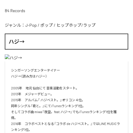
84 Records
ジャンル：
J-Pop
/
ポップ
/
ヒップホップ/ラップ
ハジ→
シンガーソングエンターテイナー

ハジ→（読み方はハジー）

2005年　地元 仙台にて 音楽活動をスタート。

2013年　メジャーデビュー。

2015年　アルバム『 ハジベスト。』オリコン４位。

同年シングル『君と。』にてiTunesランキング1位。

そしてコラボ曲 miwa『夜空。feat.ハジ→』でもiTunesランキング1位を獲
得。

2016年　コラボベストとなる『コラボ de ハジベスト。』ではLINE MUSICラ
ンキング1位。
