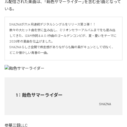
ル配信された楽曲は、「飴色サマーライダー」を含む全1曲となって
いる。
SHAZNAが六ヶ月連続デジタルシングルをリリース第２弾！！

数々の大ヒット曲を世に生み出し、ミリオンセラーアルバムまでをも産み出
してきた、IZAM作詞 & A.O.I作曲のゴールデンコンビが、夏・憂いをテーマに
2026年の夏曲を仕上げました。

SHAZNAらしさ全開で疾走感がありながらも胸の奥がキュンとして切なく、
どこか懐かしい青春の一曲。
1
：
飴色サマーライダー
SHAZNA
参華三釼LLC