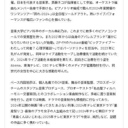
催。日本を代表する音楽家、斎藤ネコが指揮者として参加、オーケストラ編
曲もメンバー自身で手掛ける。ピアノトリオ編成で臨んだ2024年夏開催の
ワンマンツアー「誇れ-2024-」は全日程ソールドアウト。熱いライブパフォ
ーマンスが幅広いファンの心を掴んでいる。

音楽大学ピアノ科卒のボーカル森彩乃は、これまでに数多くのピアノコンク
ールでの受賞歴を持つ。また2021年からは自身のアパレルブランド「誰かに
なりたいわけじゃない」が始動。ZIP-FMの Podcast番組「ビッグファイブ 〜
わたしって何者？ 心理学雑談〜」ではパーソナリティを担当中。2023 年に
乳がんが発覚し、同年はライブ活動をセーブし治療優先で活動を続けていた
が、2024年ライブ活動を本格復帰を果たす。前向きに治療を行う姿を
Abema、東海テレビ、CBC テレビ等多くのメディアが密着取材を行い、同
世代の女性を中心に大きな感動を呼んだ。

ベース内田旭彦は、個人名義でのCM音楽、舞台の音楽監督、プロスポーツ
チームのスタジアム音楽プロデュース、プロオーケストラ「名古屋フィルハ
ーモニー交響楽団」とのコラボレーション楽曲制作など、多岐に渡り音楽制
作を行う。近年では映画、ドラマの音楽制作も積極的に行なっており、
2024年公開の映画『帰ってきた あぶない刑事』2024年テレビ東京ドラマ『量
産型リコ -最後のプラモ女子の人生組み立て記-』2024年テレビ朝日ドラマ
『青島くんはいじわる』2025年テレビ東京ドラマ「今夜は…純烈」など、話題
の作品に多く携わっている。