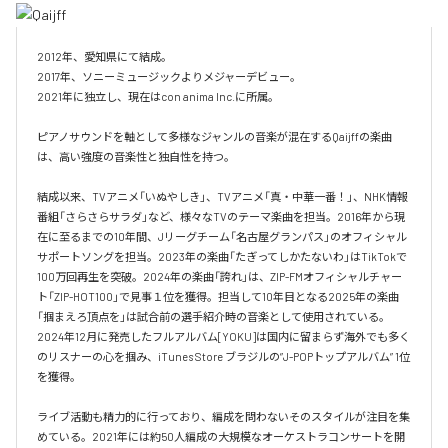
2012年、愛知県にて結成。

2017年、ソニーミュージックよりメジャーデビュー。

2021年に独立し、現在はcon anima Inc.に所属。

ピアノサウンドを軸として多様なジャンルの音楽が混在するQaijffの楽曲
は、高い強度の音楽性と独自性を持つ。

結成以来、TVアニメ「いぬやしき」、TVアニメ「真・中華一番！」、NHK情報
番組「さらさらサラダ」など、様々なTVのテーマ楽曲を担当。2016年から現
在に至るまでの10年間、Jリーグチーム「名古屋グランパス」のオフィシャル
サポートソングを担当。2023年の楽曲「たぎってしかたないわ」はTikTokで
100万回再生を突破。2024年の楽曲「誇れ」は、ZIP-FMオフィシャルチャー
ト「ZIP-HOT100」で見事１位を獲得。担当して10年目となる2025年の楽曲
「掴まえろ頂点を」は試合前の選手紹介時の音楽として使用されている。

2024年12月に発売したフルアルバム[YOKU]は国内に留まらず海外でも多く
のリスナーの心を掴み、iTunes Store ブラジルの”J-POPトップアルバム” 1位
を獲得。

ライブ活動も精力的に行っており、編成を問わないそのスタイルが注目を集
めている。2021年には約50人編成の大規模なオーケストラコンサートを開