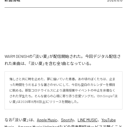
WARM DENISHの「淡い夏」が配信開始された。今回デジタル配信さ
れた楽曲は、「淡い夏」を含む全1曲となっている。
悔しさと共に時を止めた、夢に描いていた青春。あの頃のぼくたちは、止ま
った時間をうだるような暑さのせいにして、今日も空白のカレンダーを横目
に眺める。新型コロナウイルスにより遠隔授業やイベントの中止を余儀なく
された学生たち。そんな彼らの心境に寄り添う恋愛ソングだ。13th Single「淡
い夏」は2026年8月8日(土)にリリースを開始した。
なお「
淡い夏
」は、
Apple Music
、
Spotify
、
LINE MUSIC
、
YouTube
Music
、
Amazon Music Unlimited
などの音楽配信サービスで聴くこと