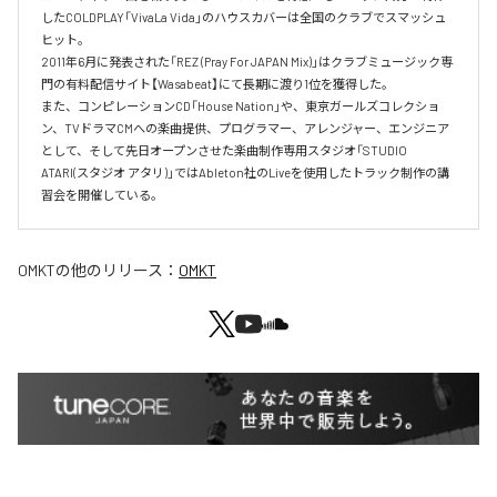
したCOLDPLAY「VivaLa Vida」のハウスカバーは全国のクラブでスマッシュ
ヒット。

2011年6月に発表された「REZ (Pray For JAPAN Mix)」はクラブミュージック専
門の有料配信サイト【Wasabeat】にて長期に渡り1位を獲得した。

また、コンピレーションCD「House Nation」や、東京ガールズコレクショ
ン、TVドラマCMへの楽曲提供、プログラマー、アレンジャー、エンジニア
として、そして先日オープンさせた楽曲制作専用スタジオ「STUDIO 
ATARI(スタジオ アタリ)」ではAbleton社のLiveを使用したトラック制作の講
習会を開催している。
OMKT
の他のリリース：
OMKT