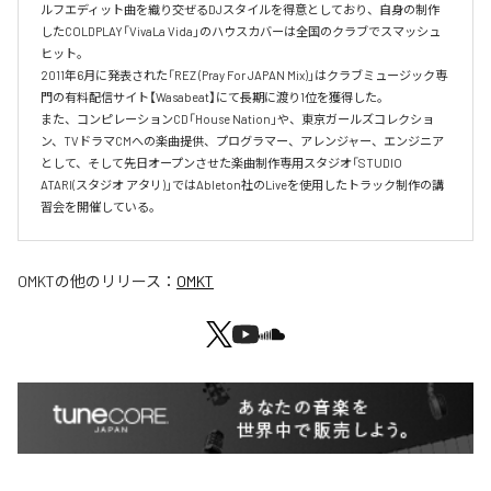
ルフエディット曲を織り交ぜるDJスタイルを得意としており、自身の制作
したCOLDPLAY「VivaLa Vida」のハウスカバーは全国のクラブでスマッシュ
ヒット。

2011年6月に発表された「REZ (Pray For JAPAN Mix)」はクラブミュージック専
門の有料配信サイト【Wasabeat】にて長期に渡り1位を獲得した。

また、コンピレーションCD「House Nation」や、東京ガールズコレクショ
ン、TVドラマCMへの楽曲提供、プログラマー、アレンジャー、エンジニア
として、そして先日オープンさせた楽曲制作専用スタジオ「STUDIO 
ATARI(スタジオ アタリ)」ではAbleton社のLiveを使用したトラック制作の講
習会を開催している。
OMKT
の他のリリース：
OMKT