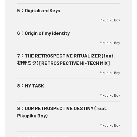
5
：
Digitalized Keys
Pikupiku Boy
6
：
Origin of my identity
Pikupiku Boy
7
：
THE RETROSPECTIVE RITUALIZER (feat.
初音ミク) [RETROSPECTIVE HI-TECH MIX]
Pikupiku Boy
8
：
MY TASK
Pikupiku Boy
9
：
OUR RETROSPECTIVE DESTINY (feat.
Pikupiku Boy)
Pikupiku Boy