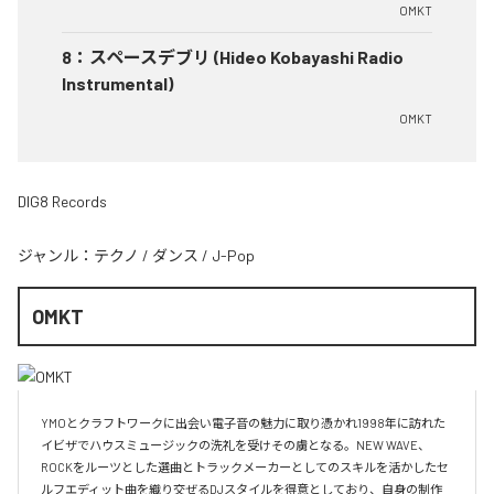
OMKT
8
：
スペースデブリ (Hideo Kobayashi Radio
Instrumental)
OMKT
DIG8 Records
ジャンル：
テクノ
/
ダンス
/
J-Pop
OMKT
YMOとクラフトワークに出会い電子音の魅力に取り憑かれ1998年に訪れた
イビザでハウスミュージックの洗礼を受けその虜となる。NEW WAVE、
ROCKをルーツとした選曲とトラックメーカーとしてのスキルを活かしたセ
ルフエディット曲を織り交ぜるDJスタイルを得意としており、自身の制作