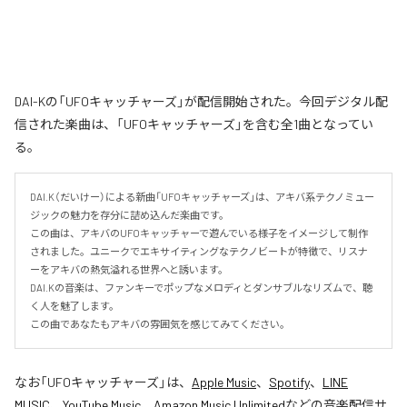
DAI-Kの「UFOキャッチャーズ」が配信開始された。今回デジタル配
信された楽曲は、「UFOキャッチャーズ」を含む全1曲となってい
る。
DAI.K（だいけー）による新曲「UFOキャッチャーズ」は、アキバ系テクノミュー
ジックの魅力を存分に詰め込んだ楽曲です。

この曲は、アキバのUFOキャッチャーで遊んでいる様子をイメージして制作
されました。ユニークでエキサイティングなテクノビートが特徴で、リスナ
ーをアキバの熱気溢れる世界へと誘います。

DAI.Kの音楽は、ファンキーでポップなメロディとダンサブルなリズムで、聴
く人を魅了します。

この曲であなたもアキバの雰囲気を感じてみてください。
なお「
UFOキャッチャーズ
」は、
Apple Music
、
Spotify
、
LINE
MUSIC
、
YouTube Music
、
Amazon Music Unlimited
などの音楽配信サ