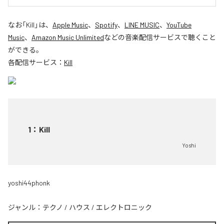
なお「
Kill
」は、
Apple Music
、
Spotify
、
LINE MUSIC
、
YouTube
Music
、
Amazon Music Unlimited
などの音楽配信サービスで聴くこと
ができる。
各配信サービス：
Kill
1
：
Kill
Yoshi
yoshi44phonk
ジャンル：
テクノ
/
ハウス
/
エレクトロニック