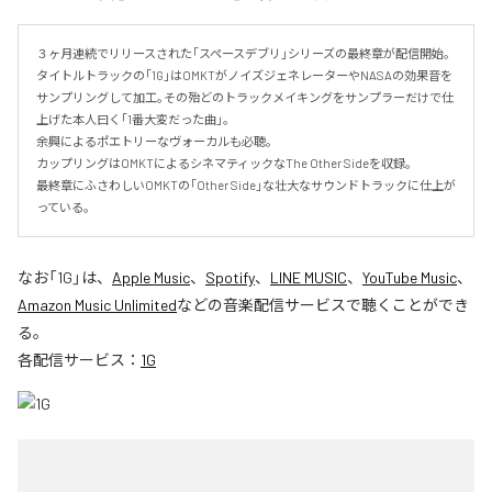
３ヶ月連続でリリースされた｢スペースデブリ｣シリーズの最終章が配信開始｡

タイトルトラックの｢1G｣はOMKTがノイズジェネレーターやNASAの効果音を
サンプリングして加工｡その殆どのトラックメイキングをサンプラーだけで仕
上げた本人曰く｢1番大変だった曲｣。

余興によるポエトリーなヴォーカルも必聴｡

カップリングはOMKTによるシネマティックなThe Other Sideを収録｡

最終章にふさわしいOMKTの｢Other Side｣な壮大なサウンドトラックに仕上が
っている｡
なお「
1G
」は、
Apple Music
、
Spotify
、
LINE MUSIC
、
YouTube Music
、
Amazon Music Unlimited
などの音楽配信サービスで聴くことができ
る。
各配信サービス：
1G