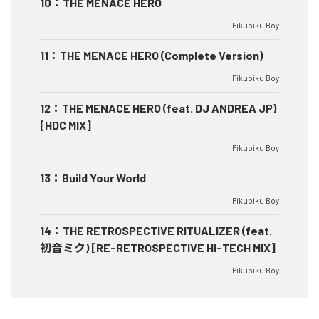
10
：
THE MENACE HERO
Pikupiku Boy
11
：
THE MENACE HERO (Complete Version)
Pikupiku Boy
12
：
THE MENACE HERO (feat. DJ ANDREA JP)
[HDC MIX]
Pikupiku Boy
13
：
Build Your World
Pikupiku Boy
14
：
THE RETROSPECTIVE RITUALIZER (feat.
初音ミク) [RE-RETROSPECTIVE HI-TECH MIX]
Pikupiku Boy