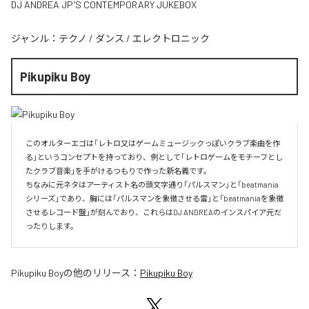
DJ ANDREA JP'S CONTEMPORARY JUKEBOX
ジャンル：
テクノ
/
ダンス
/
エレクトロニック
Pikupiku Boy
このオルターエゴは「レトロ又はゲームミュージックっぽいクラブ楽曲を作
る」というコンセプトを持っており、例として「レトロゲームをモチーフとし
たクラブ音楽」を手がけるつもりで作った新名義です。

ちなみに元ネタはアーティスト名の頭文字通り「パルスマン」と「beatmania
シリーズ」であり、胸には「パルスマンを象徴させる雷」と「beatmaniaを象徴
させるレコード盤」が刻んでおり、これらはDJ ANDREAのインスパイア元だ
ったりします。
Pikupiku Boy
の他のリリース：
Pikupiku Boy