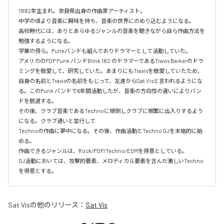
1992年生まれ。奈良県出身の作曲家アーティスト。

中学の頃より音楽に興味を持ち、音楽の世界にのめり込むようになる。

高校時代には、ありとあらゆるジャンルの音楽を聴きながら自ら作曲方法を
勉強するようになる。

学業の傍ら。Punkバンドも組んでおりドラマーとして活動していた。

アメリカのPOP Punk バンドBlink 182 のドラマーであるTravis Barkerのドラ
ミングを敬愛して、研究していた。あまりにもTravisを敬愛していたため、
自身の名前とTravisの名前をもじって、友達からSat Visと言われるようにな
る。このPunk バンドで6年間活動したが、音楽の方向性の違いによりバン
ドを脱退する。

その後、クラブ音楽であるTechnoに傾倒しクラブに頻繁に出入りするよう
になる。クラブ通いと並行して

Technoの作曲に夢中になる。その後、作曲活動とTechno DJを本格的に始
める。

作曲できるジャンルは、Rock/POP/Techno/EDMを得意としている。

DJ活動においては、攻撃的要素、メロディカル要素を含んだ激しいTechno
を得意とする。
Sat Vis
の他のリリース：
Sat Vis