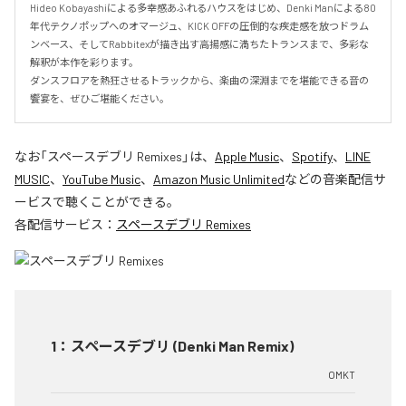
Hideo Kobayashiによる多幸感あふれるハウスをはじめ、Denki Manによる80
年代テクノポップへのオマージュ、KICK OFFの圧倒的な疾走感を放つドラム
ンベース、そしてRabbitexが描き出す高揚感に満ちたトランスまで、多彩な
解釈が本作を彩ります。

ダンスフロアを熱狂させるトラックから、楽曲の深淵までを堪能できる音の
饗宴を、ぜひご堪能ください。
なお「
スペースデブリ Remixes
」は、
Apple Music
、
Spotify
、
LINE
MUSIC
、
YouTube Music
、
Amazon Music Unlimited
などの音楽配信サ
ービスで聴くことができる。
各配信サービス：
スペースデブリ Remixes
1
：
スペースデブリ (Denki Man Remix)
OMKT