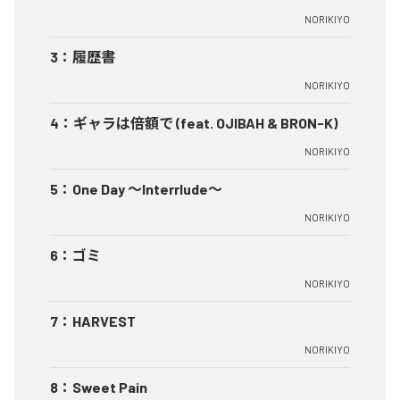
NORIKIYO
3
：
履歴書
NORIKIYO
4
：
ギャラは倍額で (feat. OJIBAH & BRON-K)
NORIKIYO
5
：
One Day ～Interrlude～
NORIKIYO
6
：
ゴミ
NORIKIYO
7
：
HARVEST
NORIKIYO
8
：
Sweet Pain