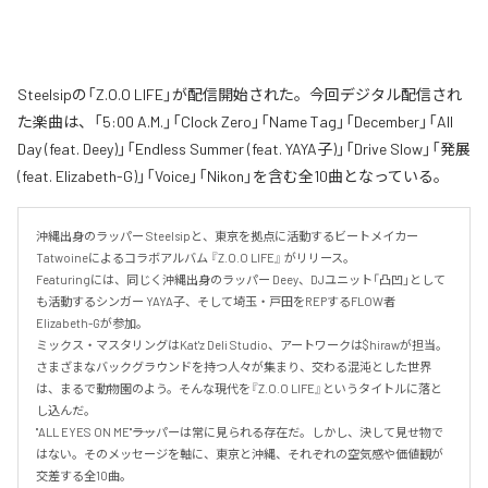
Steelsipの「Z.O.O LIFE」が配信開始された。今回デジタル配信され
た楽曲は、「5:00 A.M.」「Clock Zero」「Name Tag」「December」「All
Day (feat. Deey)」「Endless Summer (feat. YAYA子)」「Drive Slow」「発展
(feat. Elizabeth-G)」「Voice」「Nikon」を含む全10曲となっている。
沖縄出身のラッパー Steelsipと、東京を拠点に活動するビートメイカー 
Tatwoineによるコラボアルバム 『Z.O.O LIFE』 がリリース。

Featuringには、同じく沖縄出身のラッパー Deey、DJユニット「凸凹」として
も活動するシンガー YAYA子、そして埼玉・戸田をREPするFLOW者 
Elizabeth-Gが参加。

ミックス・マスタリングはKat'z Deli Studio、アートワークは$hirawが担当。

さまざまなバックグラウンドを持つ人々が集まり、交わる混沌とした世界
は、まるで動物園のよう。そんな現代を『Z.O.O LIFE』というタイトルに落と
し込んだ。

"ALL EYES ON ME"――ラッパーは常に見られる存在だ。しかし、決して見せ物で
はない。そのメッセージを軸に、東京と沖縄、それぞれの空気感や価値観が
交差する全10曲。