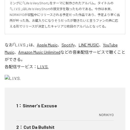
ミングに「Life Is Very Short」をテーマに制作されたアルバム。タイトルの
「L.I.V.S.」はLife Is Very Shortの頭文字を取ったものである。今作は本来、
NORIKIYOが収監中にリリースされる予定だった作品であり、予定より早く出
所が叶った為、お蔵入りになりそうだったが聴きたいと言うファンの声に応
える形でリリースが決定したキャリア12枚目のアルバムとなってる。
なお「
L.I.V.S.
」は、
Apple Music
、
Spotify
、
LINE MUSIC
、
YouTube
Music
、
Amazon Music Unlimited
などの音楽配信サービスで聴くこと
ができる。
各配信サービス：
L.I.V.S.
1
：
Sinner's Excuse
NORIKIYO
2
：
Cut Da Bullshit