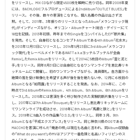
をリリースし、MIX CDながら限定4500枚を瞬時に売り切る。同年2008年夏
には、 BACHLOGICフルプロデュースによる2ndAlbum「OUTLET BLUES」を
リリース。 その後、数々の客演をこなすも、個人名義の作品は出さず沈
黙。そして、2011年、3年振りのリリースとなったAlbum「メランコリック現
代」がインディーズながら、オリコン・Albumチャート(総合・デイリー)にて
16位を記録。2013年初頭、昨年までのSingleをコンパイルしたEP「断片集」
を発売。そして、自身初となるコンセプトAlbumである4th Album「花水木」
を2013年12月13日にリリースし、2014年5月23日に3rd Album「メランコリ
ック現代」をレーベルメイトであるWATT a.k.aヨッテルブッテルが全曲
RemixしたRemix Albumをリリース。そして2014に5枚目のAlbum「雲と泥と
手」をリリース。同年8月31日には自身初となるワンマンライブを恵比寿リキ
ッドルームにて開催し、初のワンマンライブながら、満員御礼。各方面から
絶賛の嵐を受け映像化を希望する声が後を後を絶たない中、12月に６枚目の
Albumとなる「如雨露」をリリースすることを発表。なお、2014年に、この
時点で3rd AlbumのRemix Album 、4th Album、5th Album、6th Albumをリ
リースした。2015年には客演を多く呼び制作された実験的断片集をリリース
し、2017年には7th Album「Bouquet」をリリースし恵比寿リキッドルームに
てワンマンライブを成功させ、2018年に8th Album「馬鹿と鋏と」をリリー
ス。2019年に9曲入りの作品集「O.S.D」をリリースし、同年３月、9th 
Albumとなる「平成エクスプレス」をリリース。同じ神奈川県のOGである
MACCHOを客演に呼んだ「俺達の唄」は現在も名曲と言われ、同Album収録曲
の「What do you want?」のMVはアジアで一番危険と名高いフィリピンのス