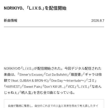
NORIKIYO、「L.I.V.S.」を配信開始
新曲情報
2026.8.7
NORIKIYOの「L.I.V.S.」が配信開始された。今回デジタル配信された
楽曲は、「Sinner's Excuse」「Cut Da Bullshit」「履歴書」「ギャラは倍
額で (feat. OJIBAH & BRON-K)」「One Day ～Interrlude～」「ゴミ」
「HARVEST」「Sweet Pain」「Don't Kill UR...」「VICE」「L.I.V.S.」「なめん
じゃねぇ」「続人生」を含む全13曲となっている。
自身が難病に罹患し、自分のこれまでの人生と未来を改めて考え直したタイ