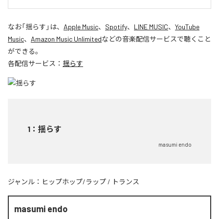
なお「
揺らす
」は、
Apple Music
、
Spotify
、
LINE MUSIC
、
YouTube
Music
、
Amazon Music Unlimited
などの音楽配信サービスで聴くこと
ができる。
各配信サービス：
揺らす
1
：
揺らす
masumi endo
ジャンル：
ヒップホップ/ラップ
/
トランス
masumi endo