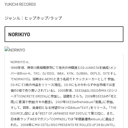
YUKICHI RECORDS
ジャンル：
ヒップホップ/ラップ
NORIKIYO
NORIKIYO is...　 

1999年頃、神奈川県相模原市にて地元の仲間達とSD JUNKSTAを結成 (メン
バーはBron-K、TKC、DJ ISSO、WAX、KYN、OJIBAH、DEFLO、SITEそし
てNORIKIYO)。当時はK-NEROと言う名前でトラックメーカーとして 参加。
CD-Rにて3枚の作品をリリース(現在、CD-Rにもかかわらず中古市場では定
価の3倍で売り買いされている)。 2005年頃、SEEDA&DJ ISSOのMIX CDシリ
ーズ「CONCRETE GREEN」に参加し、話題をさらう。2006年SEEDAの「花と
雨」に客演で参加(ガキの戯言)。 2007年SEEDAの4thAlbum「街風」に参加。
そして、同年、自身初となる待望の1stソロAlbum「EXIT」をリリース。「THE 
SOURCE」誌に よる「BEST OF JAPANESE RAP 2007」にて第三位に、また、
日本語ラップ WEBマガジン「COMPASS」では「年間最優秀Album」に選出さ
れた。 2008年にMIX CD「DJ ISSO PRESENTS RE ROLLED UP 28 BLUNTS」 