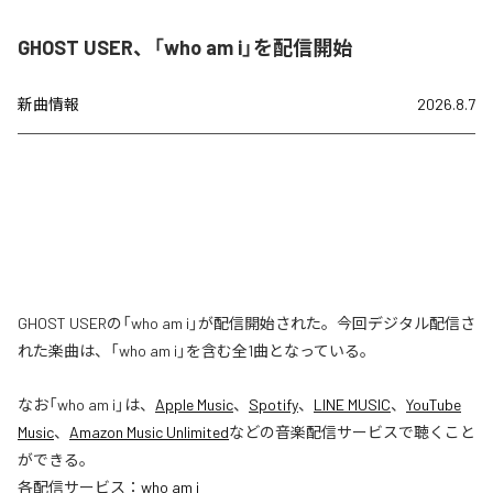
GHOST USER、「who am i」を配信開始
新曲情報
2026.8.7
GHOST USERの「who am i」が配信開始された。今回デジタル配信さ
れた楽曲は、「who am i」を含む全1曲となっている。
なお「
who am i
」は、
Apple Music
、
Spotify
、
LINE MUSIC
、
YouTube
Music
、
Amazon Music Unlimited
などの音楽配信サービスで聴くこと
ができる。
各配信サービス：
who am i