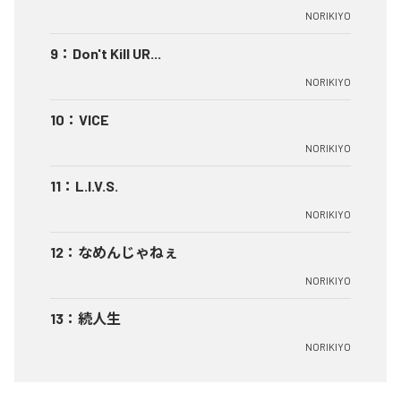
NORIKIYO
9
：
Don't Kill UR...
NORIKIYO
10
：
VICE
NORIKIYO
11
：
L.I.V.S.
NORIKIYO
12
：
なめんじゃねぇ
NORIKIYO
13
：
続人生
NORIKIYO