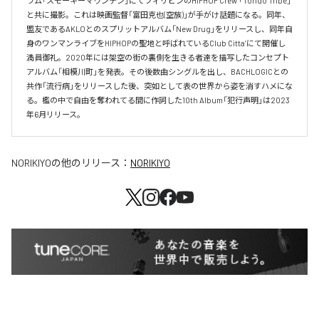
ラム「スモーキーマウンテン」にてフィリピンのHIPHOP Crew 「Tondo Tribe」
と共に撮影。これは映画監督「富田克也(空族)」が手がけ話題になる。同年、
盟友であるAKLOとのスプリットアルバム「New Drug」をリリースし、同年自
身のワンマンライブをHIPHOPの聖地と呼ばれているClub Citta’にて開催し
満員御礼。2020年には架空の街の裏側を生きる者達を描写したコンセプト
アルバム「相模川町」を発表。その後数曲シングルを出し、BACHLOGICとの
共作「流行病」をリリースした後、突如として表の世界から姿を消すハメにな
る。檻の中で自由を奪われてる間に作詞した10th Album「犯行声明」は2023
年6月リリース。
NORIKIYO
の他のリリース：
NORIKIYO