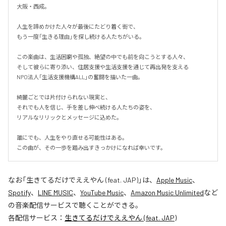
大阪・西成。

人生を諦めかけた人々が最後にたどり着く街で、

もう一度「生きる理由」を探し続ける人たちがいる。

この楽曲は、生活困窮や孤独、絶望の中でも前を向こうとする人々、

そして彼らに寄り添い、住居支援や生活支援を通じて再出発を支える

NPO法人「生活支援機構ALL」の奮闘を描いた一曲。

綺麗ごとでは片付けられない現実と、

それでも人を信じ、手を差し伸べ続ける人たちの姿を、

リアルなリリックとメッセージに込めた。

誰にでも、人生をやり直せる可能性はある。

この曲が、その一歩を踏み出すきっかけになれば幸いです。
なお「
生きてるだけでええやん (feat. JAP)
」は、
Apple Music
、
Spotify
、
LINE MUSIC
、
YouTube Music
、
Amazon Music Unlimited
など
の音楽配信サービスで聴くことができる。
各配信サービス：
生きてるだけでええやん (feat. JAP)