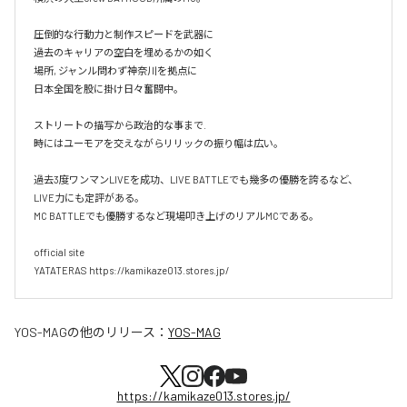
圧倒的な行動力と制作スピードを武器に

過去のキャリアの空白を埋めるかの如く

場所, ジャンル問わず神奈川を拠点に

日本全国を股に掛け日々奮闘中。

ストリートの描写から政治的な事まで.

時にはユーモアを交えながらリリックの振り幅は広い。

過去3度ワンマンLIVEを成功、LIVE BATTLEでも幾多の優勝を誇るなど、
LIVE力にも定評がある。

MC BATTLEでも優勝するなど現場叩き上げのリアルMCである。

official site

YATATERAS https://kamikaze013.stores.jp/
YOS-MAG
の他のリリース：
YOS-MAG
https://kamikaze013.stores.jp/