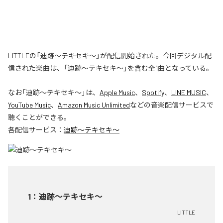
LITTLEの「迪跡〜テキセキ〜」が配信開始された。今回デジタル配
信された楽曲は、「迪跡〜テキセキ〜」を含む全1曲となっている。
なお「
迪跡〜テキセキ〜
」は、
Apple Music
、
Spotify
、
LINE MUSIC
、
YouTube Music
、
Amazon Music Unlimited
などの音楽配信サービスで
聴くことができる。
各配信サービス：
迪跡〜テキセキ〜
1
：
迪跡〜テキセキ〜
LITTLE