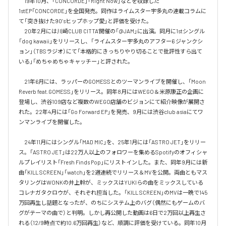
　19年10月、「CONCORDE」「Right Now」などを収録した
1stEP「CONCORDE」を全国発売。同作はライムスター宇多丸の連載コラムに
て「突き抜けた90’sヒップホップ愛」と評価を受けた。

　20年2月には川崎CLUB CITTA’開催の「@JAM」に出演。同月に1stシングル
「dog kawaii」をリリースし、「ライムスター宇多丸のアフター6 ジャンクシ
ョン」（TBSラジオ）にて「本格的にきっちりやり切ることで批評性すら出て
いる」「めちゃめちゃキャッチー」と評された。

　21年6月には、ラッパーのGOMESSとのツーマンライブを開催し、「Moon 
Reverb feat.GOMESS」をリリース。同年8月にはWEGO＆米原康正の企画に
登場し、渋谷109店など複数のWEGO店舗のビジョンにて紹介映像が展開さ
れた。22年4月には「Go Forward EP」を発売、9月には渋谷club asiaにてワ
ンマンライブを開催した。

　24年11月にはシングル「MAD MIC」を、25年1月には「ASTRO JET」をリリー
ス。「ASTRO JET」は22万人以上のフォロワーを集めるSpotifyのオフィシャ
ルプレイリスト「Fresh Finds Pop」にリストインした。また、同年9月には新
曲「KILL SCREEN」「watch」を2週連続でリリース＆MVを公開。両曲ともマス
タリングはWONKの井上幹が、ミックスはYUKIらの曲をミックスしている
コレナガタクロウが、それぞれ担当した。「KILL SCREEN」のMVは一晩で145
万回再生し話題となったが、のちにシステム上のバグ（偶然にもゲームのバ
グがテーマの曲で）と判明。しかし再公開した動画は6日で2万回以上再生さ
れる（12/9時点で約10.6万回再生）など、順調に評価を受けている。同年10月