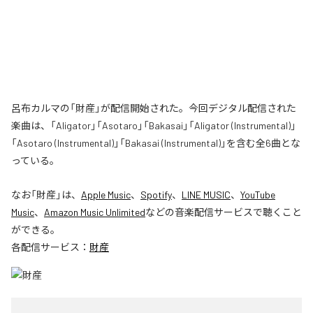
呂布カルマの「財産」が配信開始された。今回デジタル配信された
楽曲は、「Aligator」「Asotaro」「Bakasai」「Aligator (Instrumental)」
「Asotaro (Instrumental)」「Bakasai (Instrumental)」を含む全6曲とな
っている。
なお「
財産
」は、
Apple Music
、
Spotify
、
LINE MUSIC
、
YouTube
Music
、
Amazon Music Unlimited
などの音楽配信サービスで聴くこと
ができる。
各配信サービス：
財産