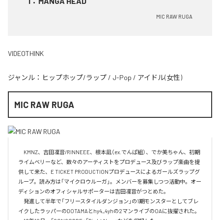
1
：
MANGA HEAD
MIC RAW RUGA
VIDEOTHINK
ジャンル：
ヒップホップ/ラップ
/
J-Pop
/
アイドル(女性)
MIC RAW RUGA
　KMNZ、吉田凜音/RINNEEE、根本凪（ex.でんぱ組）、でか美ちゃん、初期
ライムベリーなど、数々のアーティストをプロデュース及びラップ楽曲を提
供して来た、E TICKET PRODUCTIONプロデュースによるガールズラップグ
ループ。読み方は「マイクロウルーガ」。メンバーを募集しつつ活動中。オー
ディションのオフィシャルサポーターは吉田凜音がつとめた。

　発進して半年で「フリースタイルダンジョン」の1期モンスターとしてブレ
イクしたラッパーのDOTAMAとhy4_4yhの2マンライブのOAに抜擢された。
