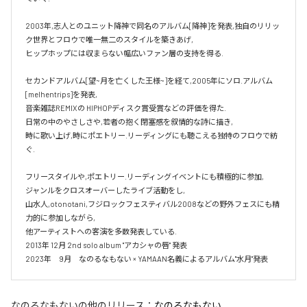
2003年,志人とのユニット降神で同名のアルバム[降神]を発表,独自のリリッ
ク世界とフロウで唯一無二のスタイルを築きあげ,

ヒップホップには収まらない幅広いファン層の支持を得る.

セカンドアルバム[望~月を亡くした王様~]を経て,2005年にソロ.アルバム 
[melhentrips]を発表,

音楽雑誌REMIXの HIPHOPディスク賞受賞などの評価を得た.

日常の中のやさしさや,若者の抱く閉塞感を叙情的な詩に描き,

時に歌い上げ,時にポエトリー.リーディングにも聴こえる独特のフロウで紡
ぐ.

フリースタイルや,ポエトリー.リーディングイベントにも積極的に参加,

ジャンルをクロスオーバーしたライブ活動をし,

山水人,otonotani,フジロックフェスティバル2008などの野外フェスにも精
力的に参加しながら,

他アーティストへの客演を多数発表している.

2013年 12月 2nd solo album "アカシャの唇" 発表

2023年　9月　なのるなもない × YAMAAN名義によるアルバム"水月"発表
なのるなもない
の他のリリース：
なのるなもない