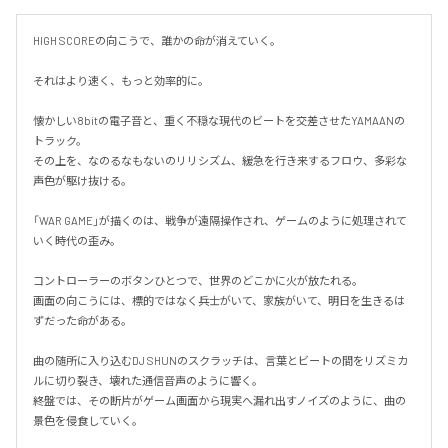
HIGH SCOREの向こうで、誰かの命が消えていく。

それはより速く、もっと効率的に。

懐かしい8bitの電子音と、重く不穏な現代のビートを交差させたYAMAANの
トラック。

その上を、なのるなもないのリリシズム、緩急を行き来するフロウ、多彩な
声色が駆け抜ける。

「WAR GAME」が描くのは、戦争が遠隔操作され、ゲームのように処理されて
いく時代の歪み。

コントローラーのボタンひとつで、世界のどこかに火が放たれる。

画面の向こうには、標的ではなく兵士がいて、家族がいて、明日を生きるは
ずだった命がある。

曲の随所に入り込むDJ SHUNのスクラッチは、言葉とビートの間をリズミカ
ルに切り裂き、壊れた通信音声のように響く。

終盤では、その断片がゲーム画面から現実へ漏れ出すノイズのように、曲の
景色を侵食していく。
