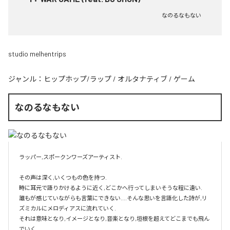
なのるなもない
studio melhentrips
ジャンル：
ヒップホップ/ラップ
/
オルタナティブ
/
ゲーム
なのるなもない
ラッパー,スポークンワーズアーティスト.

その声は深く,いくつもの色を持つ.

時に耳元で語りかけるように近く,どこかへ行ってしまいそうな程に遠い.

誰もが感じていながらも言葉にできない....そんな思いを言語化した詩が,リ
ズミカルにメロディアスに流れていく.

それは意味となり,イメージとなり,音楽となり,垣根を超えてどこまでも飛ん
でいく.
