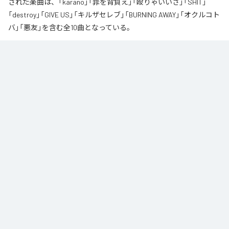
された楽曲は、「karano」「罪を背負え」「殴りゃいいさ」「SHIT」
「destroy」「GIVE US」「キルザセレブ」「BURNING AWAY」「オクルコト
バ」「悪友」を含む全10曲となっている。
なお「
オクルコトバ
」は、
Apple Music
、
Spotify
、
LINE MUSIC
、
YouTube Music
、
Amazon Music Unlimited
などの音楽配信サービスで
聴くことができる。
各配信サービス：
オクルコトバ
1
：
karano
OUTSIDER
2
：
罪を背負え
OUTSIDER