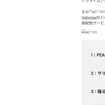
グッタイム」「
なお「
NIC♡RY
Unlimited
など
各配信サービ
1
：
PEA
2
：
サ
3
：
踊