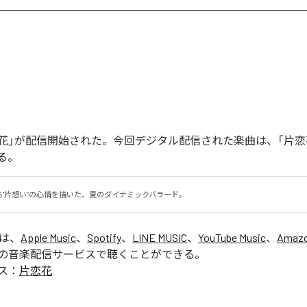
「片恋花」が配信開始された。今回デジタル配信された楽曲は、「片恋
る。
る"片想い”の心情を描いた、夏のダイナミックバラード。
」は、
Apple Music
、
Spotify
、
LINE MUSIC
、
YouTube Music
、
Amazo
の音楽配信サービスで聴くことができる。
ス：
片恋花