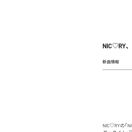
NIC♡RY
新曲情報
NIC♡RYの