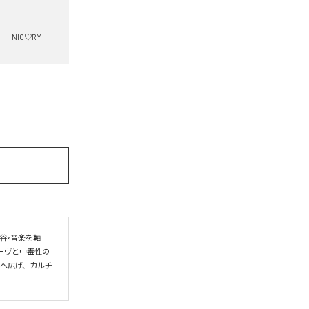
NIC♡RY
谷×音楽を軸
ーヴと中毒性の
界へ広げ、カルチ