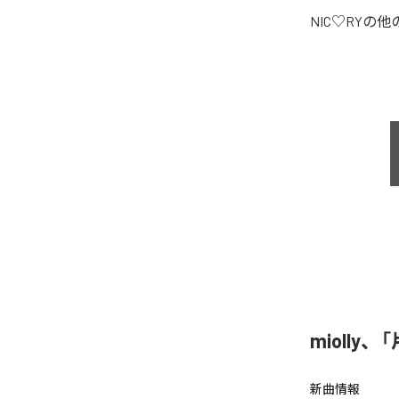
NIC♡RY
の他
miolly
新曲情報