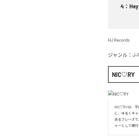
4
：
He
HJ Records
ジャンル：
J-
NIC♡RY
NIC♡RYは
に、ゆるくキャ
あるフレーズで
ャーとして根付