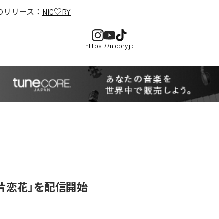
のリリース：
NIC♡RY
https://nicory.jp
、「片恋花」を配信開始