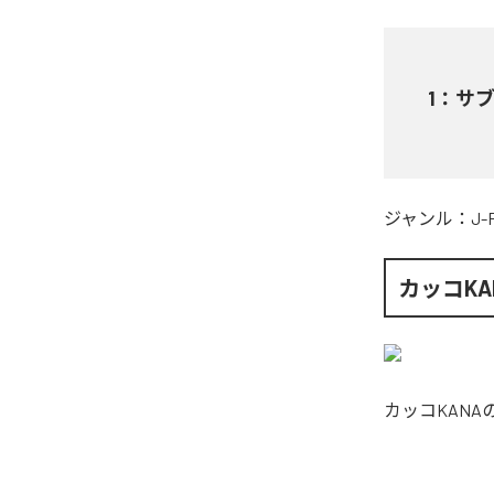
1
：
サブス
ジャンル：
J-
カッコKA
カッコKANA