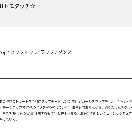
y!!トモダッチ☆
Pop
/
ヒップホップ/ラップ
/
ダンス
、平成の渋谷ストリートを令和にアップデートした“新渋谷系”ガールズラップデュオ。ギャル×渋
ッチーなラップで“時代のノリを塗り替えていく”。自然体でありながら、踊りたくなるグル
、音楽を“聴くもの”から“体感するもの”へと進化させる。渋谷発の新しいミュージックを世
かせていく。