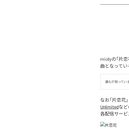
miollyの
曲となってい
誰もが知ってい
なお「
片恋花
Unlimited
など
各配信サービ