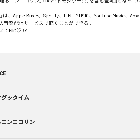
踊るニンニコリン」「Hey!!トモダッチ☆」を含む全4曲となって
」は、
Apple Music
、
Spotify
、
LINE MUSIC
、
YouTube Music
、
Amaz
の音楽配信サービスで聴くことができる。
ス：
NIC♡RY
CE
マグッタイム
るニンニコリン