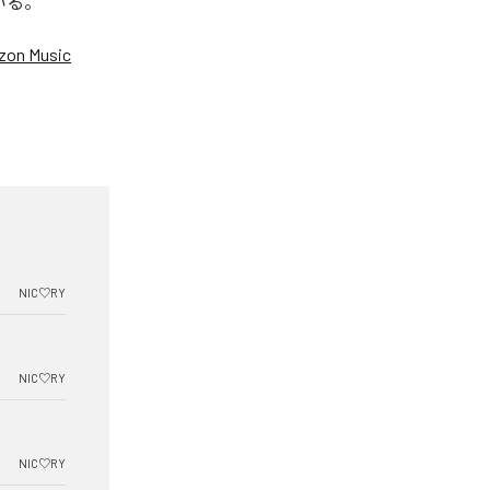
いる。
on Music
NIC♡RY
NIC♡RY
NIC♡RY