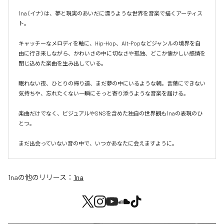
1na（イナ）は、夢と現実のあいだに漂うような世界を音楽で描くアーティス
ト。

キャッチーなメロディを軸に、Hip-Hop、Alt-Popなどジャンルの境界を自
由に行き来しながら、かわいさの中に切なさや孤独、どこか懐かしい感情を
閉じ込めた楽曲を生み出している。

眠れない夜、ひとりの帰り道、まだ夢の中にいるような朝。言葉にできない
気持ちや、忘れたくない一瞬にそっと寄り添うような音楽を届ける。

楽曲だけでなく、ビジュアルやSNSを含めた独自の世界観も1naの表現のひ
とつ。

まだ出会っていない音の中で、いつかあなたに会えますように。
1na
の他のリリース：
1na