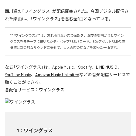
西川輝の「ワイングラス」が配信開始された。今回デジタル配信さ
れた楽曲は、「ワイングラス」を含む全1曲となっている。
**『ワイングラス』**は、忘れられない恋の余韻を、深夜の街明かりとワイン
グラスをモチーフに描いたシティポップR&Bバラード。80sアダルトR&Bの空
気感と都会的なサウンドに乗せて、大人の恋の切なさを歌った一曲です。
なお「
ワイングラス
」は、
Apple Music
、
Spotify
、
LINE MUSIC
、
YouTube Music
、
Amazon Music Unlimited
などの音楽配信サービスで
聴くことができる。
各配信サービス：
ワイングラス
1
：
ワイングラス