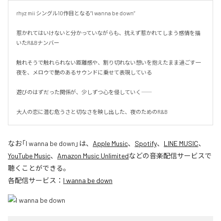
rhyz mii シングル10作目となる”I wanna be down”

惹かれてはいけないと分かっていながらも、抗えず惹かれてしまう感情を描
いたR&Bナンバー

触れそうで触れられない距離感や、割り切れない想いを抱えたまま過ごす一
夜を、メロウで艶のあるサウンドに乗せて表現している

遊びのはずだった関係が、少しずつ心を侵していく――

大人の恋に潜む危うさと切なさを映し出した、夜のためのR&B
なお「
I wanna be down
」は、
Apple Music
、
Spotify
、
LINE MUSIC
、
YouTube Music
、
Amazon Music Unlimited
などの音楽配信サービスで
聴くことができる。
各配信サービス：
I wanna be down