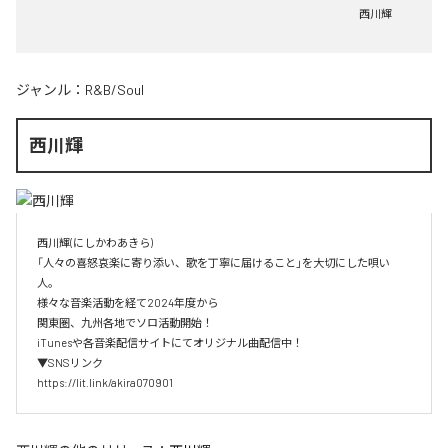
西川輝
ジャンル：
R&B/Soul
西川輝
西川輝(にしかわあきら)

「人々の喜怒哀楽に寄り添い、歌を丁寧に届けること」を大切にした唄い
人。

様々な音楽活動を経て2024年度から

関東圏、九州各地でソロ活動開始！

iTunesや各音楽配信サイトにてオリジナル曲配信中！

▼SNSリンク

https://lit.link/akira070901