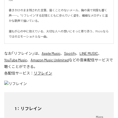
書きかけのまま残された言葉、届くことのないメール、胸の奥で何度も響く
声──。"リフレイン"する記憶とともに歩んでいく姿を、繊細なメロディと温
かな歌声で描いている。

誰もが心の中に抱えている、大切な人への想いにそっと寄り添う、Microなら
ではのエモーショナルな一曲。
なお「
リフレイン
」は、
Apple Music
、
Spotify
、
LINE MUSIC
、
YouTube Music
、
Amazon Music Unlimited
などの音楽配信サービスで
聴くことができる。
各配信サービス：
リフレイン
1
：
リフレイン
Micro