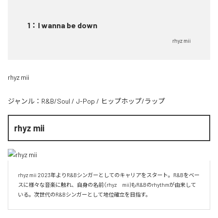
1
：
I wanna be down
rhyz mii
rhyz mii
ジャンル：
R&B/Soul
/
J-Pop
/
ヒップホップ/ラップ
rhyz mii
rhyz mii 2023年よりR&Bシンガーとしてのキャリアをスタート。R&Bをベー
スに様々な音楽に触れ、自身の名前（rhyz　mii)もR&Bのrhythmが由来して
いる。次世代のR&Bシンガーとして地位確立を目指す。