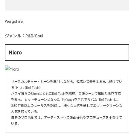
Wergshire
ジャンル：
R&B/Soul
Micro
サーフカルチャー・シーンを牽引しながら、幅広い音楽を生み出し続けてい
る「Micro (Def Tech)」

ハワイ育ちのShenとともにDef Techを結成。音楽シーンで確固たる存在感
を放ち、ヒットチューンとなった「My Way」を含むアルバム「Def Tech」は、
280万枚以上のセールスを記録し、様々な世代を通してエヴァーグリーンな
人気を誇っている。

自身のソロ活動では、アーティストへの楽曲提供やプロデュースを手掛けて
いる。