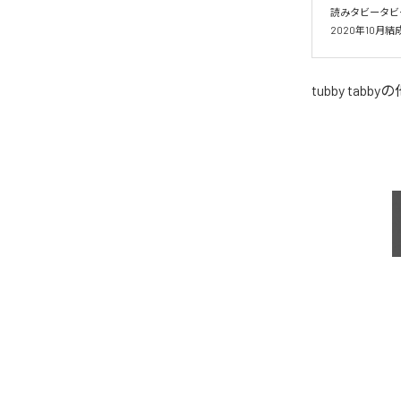
読みタビータビ
2020年10
tubby tabby
の