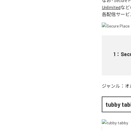
なお「
Secure P
Unlimited
など
各配信サービ
1
：
Sec
ジャンル：
オ
tubby tab