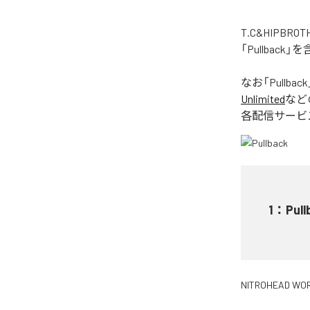
T.C&HIPB
「Pullbac
なお「
Pullback
Unlimited
など
各配信サービ
1
：
Pull
NITROHEAD WO