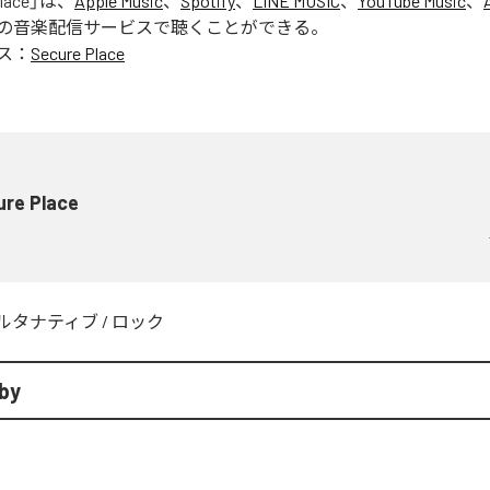
lace
」は、
Apple Music
、
Spotify
、
LINE MUSIC
、
YouTube Music
、
の音楽配信サービスで聴くことができる。
ス：
Secure Place
ure Place
ルタナティブ
/
ロック
by