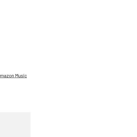
、
mazon Music