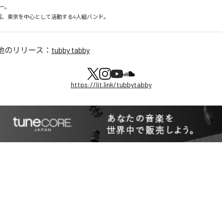
ー。

月結成、東京を中心として活動する4人組バンド。
他のリリース：
tubby tabby
https://lit.link/tubbytabby