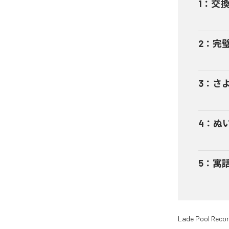
1
：
交
2
：
完
3
：
さ
4
：
ぬ
5
：
寓
Lade Pool Reco