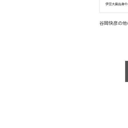
伊豆大島出身のsing
谷岡快彦
の他