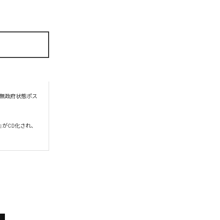
る無政府状態ポス
い』がCD化され、