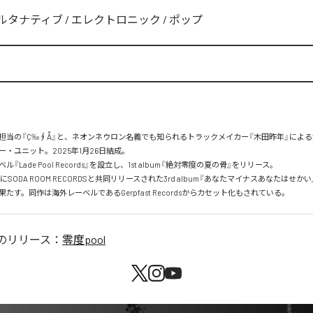
ルタナティブ
/
エレクトロニック
/
ポップ
担当の『Ç‰∮Å』と、ネオンネウロン名義でも知られるトラックメイカー『木田昨年』によ
・ユニット。2025年1月26日結成。

『Lade Pool Records』を設立し、1st album『絶対零度の夏の骨』をリリース。

2日にSODA ROOM RECORDSと共同リリースされた3rd album『あなたマイナスあなたはせか
たす。同作は海外レーベルであるGerpfast Recordsからカセット化もされている。
のリリース：
零度pool