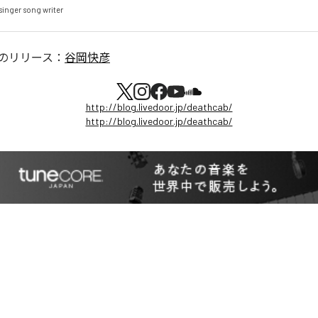
er song writer
のリリース：
谷岡快彦
http://blog.livedoor.jp/deathcab/
http://blog.livedoor.jp/deathcab/