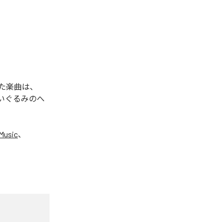
れた楽曲は、
ぬいぐるみのへ
Music
、