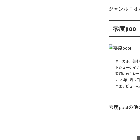
ジャンル：
オ
零度pool
ボーカル、美術
トシューゲイザー
翌月に自主レーベル
2025年11月1
全国デビューを果
零度pool
の他