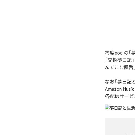
零度pool
「交換夢日記
んてこな饒舌
なお「
夢日記
Amazon Music 
各配信サービ