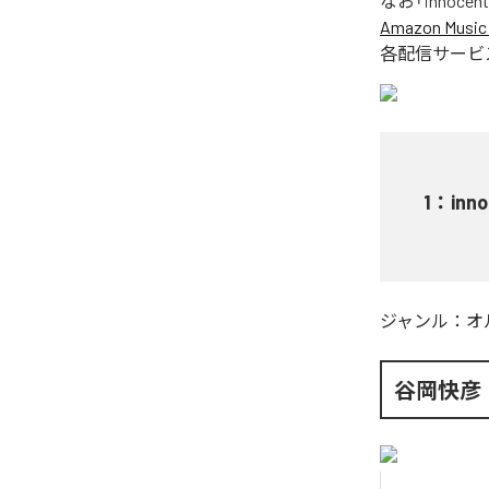
なお「
innocent 
Amazon Music 
各配信サービ
1
：
inno
ジャンル：
オ
谷岡快彦