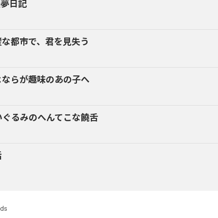
換夢日記
璧な都市で、君を見失う
よならが趣味のあの子へ
いぐるみのへんてこな饒舌
話
rds