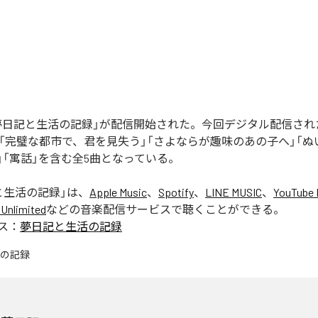
の「夢日記と生活の記録」が配信開始された。今回デジタル配信さ
」「完璧な都市で、君を見失う」「さよならが趣味のあの子へ」「
」「寓話」を含む全5曲となっている。
と生活の記録
」は、
Apple Music
、
Spotify
、
LINE MUSIC
、
YouTube 
Unlimited
などの音楽配信サービスで聴くことができる。
ス：
夢日記と生活の記録