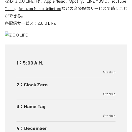
なお「
Z.O.O LIFE
」は、
Apple Music
、
Spotify
、
LINE MUSIC
、
YouTube
Music
、
Amazon Music Unlimited
などの音楽配信サービスで聴くこと
ができる。
各配信サービス：
Z.O.O LIFE
1
：
5:00 A.M.
Steelsip
2
：
Clock Zero
Steelsip
3
：
Name Tag
Steelsip
4
：
December