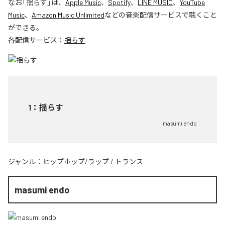
なお「
揺らす
」は、
Apple Music
、
Spotify
、
LINE MUSIC
、
YouTube
Music
、
Amazon Music Unlimited
などの音楽配信サービスで聴くこと
ができる。
各配信サービス：
揺らす
1
：
揺らす
masumi endo
ジャンル：
ヒップホップ/ラップ
/
トランス
masumi endo