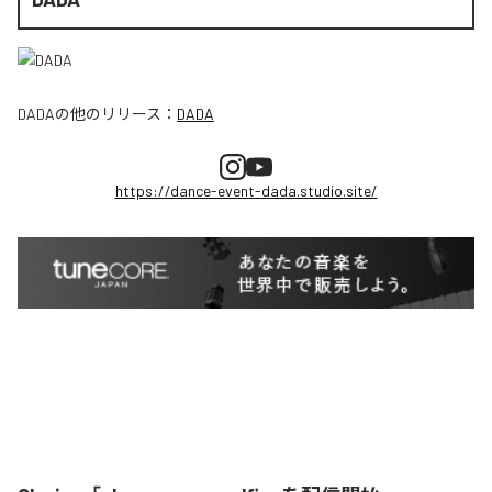
DADA
の他のリリース：
DADA
https://dance-event-dada.studio.site/