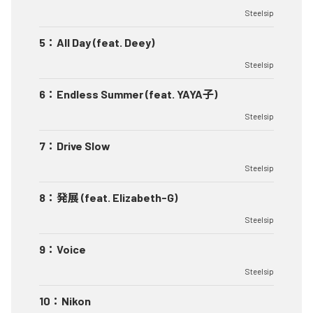
Steelsip
5
：
All Day (feat. Deey)
Steelsip
6
：
Endless Summer (feat. YAYA子)
Steelsip
7
：
Drive Slow
Steelsip
8
：
発展 (feat. Elizabeth-G)
Steelsip
9
：
Voice
Steelsip
10
：
Nikon