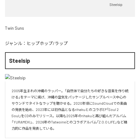
Steelsip
Twin Suns
ジャンル：
ヒップホップ/ラップ
Steelsip
2005年生まれの沖縄のラッパー。「自然体で自分たちの好きな音楽を作り続
ける」をテーマに掲げ、沖縄の空気をパッケージしたサンプルベース中心の
サウンドでタイトなラップを聴かせる。2020年頃にSoundCloudでの楽曲
の発表を始め、2023年には初作品となるrihakuとのコラボEP「Soul 2 
Soul」をCDのみでリリース。以降も2025年のrihakuと再び組んだアルバム
「YURAMEKI」、2026年のTatwoineとのコラボアルバム「Z.O.O LIFE」など精
力的に作品を発表している。