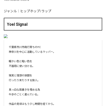
ジャンル：
ヒップホップ/ラップ
Yoel Signal
千葉県市川市南行育ちのMC

神奈川を中心に活動しているラッパー。

暖かい色と暗い色を

不器用に使い分ける。

現実と理想の狭間を

行ったり来たりする旅人。

真っ白な肩書きを埋める為

牛歩のごとく進んでいる。

作品の見頃はもう少し時間を経てから。
