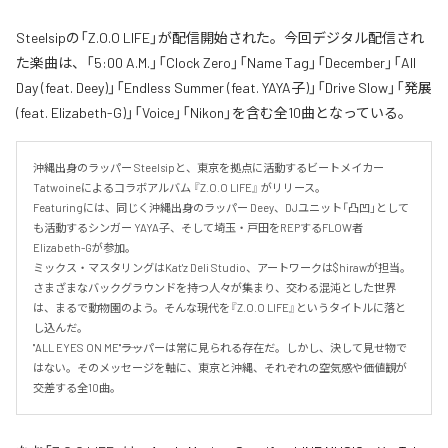
Steelsipの「Z.O.O LIFE」が配信開始された。今回デジタル配信され
た楽曲は、「5:00 A.M.」「Clock Zero」「Name Tag」「December」「All
Day (feat. Deey)」「Endless Summer (feat. YAYA子)」「Drive Slow」「発展
(feat. Elizabeth-G)」「Voice」「Nikon」を含む全10曲となっている。
沖縄出身のラッパー Steelsipと、東京を拠点に活動するビートメイカー 
Tatwoineによるコラボアルバム 『Z.O.O LIFE』 がリリース。

Featuringには、同じく沖縄出身のラッパー Deey、DJユニット「凸凹」として
も活動するシンガー YAYA子、そして埼玉・戸田をREPするFLOW者 
Elizabeth-Gが参加。

ミックス・マスタリングはKat'z Deli Studio、アートワークは$hirawが担当。

さまざまなバックグラウンドを持つ人々が集まり、交わる混沌とした世界
は、まるで動物園のよう。そんな現代を『Z.O.O LIFE』というタイトルに落と
し込んだ。

"ALL EYES ON ME"――ラッパーは常に見られる存在だ。しかし、決して見せ物で
はない。そのメッセージを軸に、東京と沖縄、それぞれの空気感や価値観が
交差する全10曲。