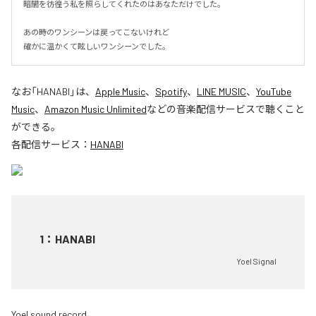
暗闇を彷徨う私を照らしてくれたのはあなただけでした。

あの時のワンシーンは戻ってこないけれど

確かに温かくて眩しいワンシーンでした。
なお「
HANABI
」は、
Apple Music
、
Spotify
、
LINE MUSIC
、
YouTube
Music
、
Amazon Music Unlimited
などの音楽配信サービスで聴くこと
ができる。
各配信サービス：
HANABI
1
：
HANABI
Yoel Signal
Yoel sound record