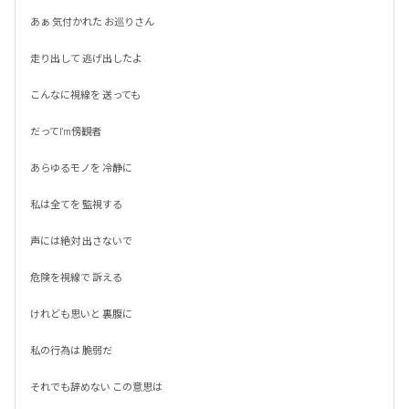
あぁ 気付かれた お巡りさん

走り出して 逃げ出したよ

こんなに視線を 送っても

だってI'm傍観者

あらゆるモノを 冷静に

私は全てを 監視する

声には絶対 出さないで

危険を視線で 訴える

けれども思いと 裏腹に

私の行為は 脆弱だ

それでも辞めない この意思は
