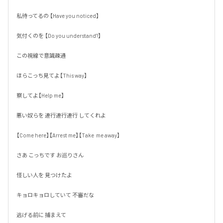
私待ってるの 【Have you noticed】

気付くのを 【Do you understand?】

この視線で意識疎通

ほらこっち見てよ【This way】

察してよ【Help me】

悪い奴らを 連行連行連行 してくれよ

【Come here】【Arrest me】【Take  me away】

さあ こっちです お巡りさん

怪しい人を 見つけたよ

キョロキョロしていて 不審だな

逃げる前に 捕まえて
