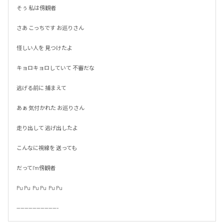
そぅ 私は傍観者

さあ こっちです お巡りさん

怪しい人を 見つけたよ

キョロキョロしていて 不審だな

逃げる前に 捕まえて

あぁ 気付かれた お巡りさん

走り出して 逃げ出したよ

こんなに視線を 送っても

だってI'm傍観者

Pu Pu  Pu Pu  Pu Pu

---------------------