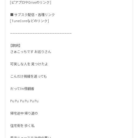
[ピアプロやDriveのリンク]

■ サブスク配信・各種リンク

[TuneCoreなどのリンク]

--------------------------------------------------

【歌詞】

さぁこっちです お巡りさん

可笑しな人を 見つけたよ

こんだけ視線を送っても

だってI'm傍観者

Pu Pu  Pu Pu  Pu Pu

帰宅途中 帰り道の

住宅街を 歩く私

最近ニュースで 治安の悪い
