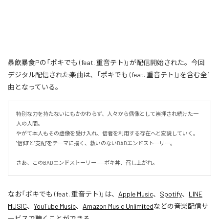
暴飲暴食Pの「ポキでも (feat. 重音テト)」が配信開始された。今回
デジタル配信された楽曲は、「ポキでも (feat. 重音テト)」を含む全1
曲となっている。
特別な力を持たないにもかかわらず、人々から偶像として崇拝され続けた一
人の人間。

やがて本人もその虚像を受け入れ、信者を利用する存在へと変貌していく。

"信仰"と"支配"をテーマに描く、救いのないBADエンドストーリー。

さあ、このBADエンドストーリー——ポキ丼、召し上がれ。
なお「
ポキでも (feat. 重音テト)
」は、
Apple Music
、
Spotify
、
LINE
MUSIC
、
YouTube Music
、
Amazon Music Unlimited
などの音楽配信サ
ービスで聴くことができる。