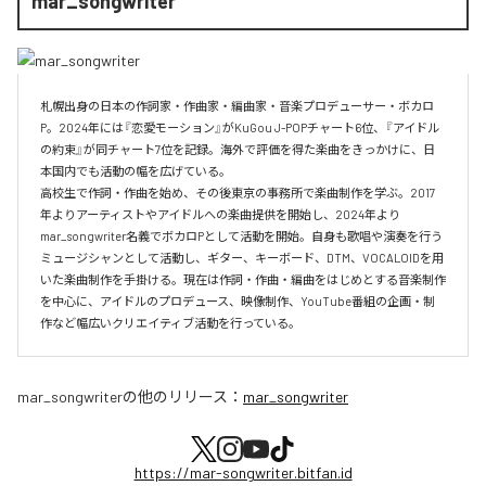
mar_songwriter
札幌出身の日本の作詞家・作曲家・編曲家・音楽プロデューサー・ボカロ
P。2024年には『恋愛モーション』がKuGou J-POPチャート6位、『アイドル
の約束』が同チャート7位を記録。海外で評価を得た楽曲をきっかけに、日
本国内でも活動の幅を広げている。

高校生で作詞・作曲を始め、その後東京の事務所で楽曲制作を学ぶ。2017
年よりアーティストやアイドルへの楽曲提供を開始し、2024年より
mar_songwriter名義でボカロPとして活動を開始。自身も歌唱や演奏を行う
ミュージシャンとして活動し、ギター、キーボード、DTM、VOCALOIDを用
いた楽曲制作を手掛ける。現在は作詞・作曲・編曲をはじめとする音楽制作
を中心に、アイドルのプロデュース、映像制作、YouTube番組の企画・制
作など幅広いクリエイティブ活動を行っている。
mar_songwriter
の他のリリース：
mar_songwriter
https://mar-songwriter.bitfan.id