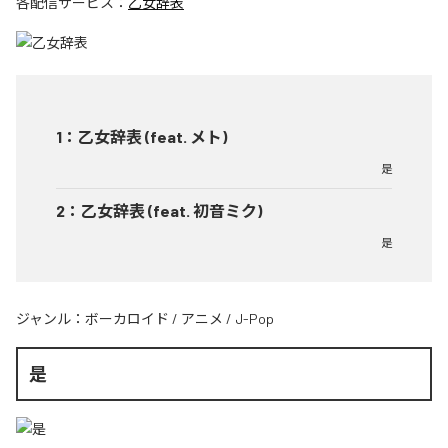
各配信サービス：
乙女辞表
1
：
乙女辞表 (feat. メト)
是
2
：
乙女辞表 (feat. 初音ミク)
是
ジャンル：
ボーカロイド
/
アニメ
/
J-Pop
是