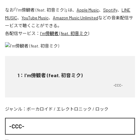
なお「
I'm傍観者 (feat. 初音ミク)
」は、
Apple Music
、
Spotify
、
LINE
MUSIC
、
YouTube Music
、
Amazon Music Unlimited
などの音楽配信サ
ービスで聴くことができる。
各配信サービス：
I'm傍観者 (feat. 初音ミク)
1
：
I'm傍観者 (feat. 初音ミク)
-CCC-
ジャンル：
ボーカロイド
/
エレクトロニック
/
ロック
-CCC-