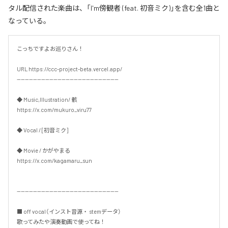
タル配信された楽曲は、「I'm傍観者 (feat. 初音ミク)」を含む全1曲と
なっている。
こっちですよお巡りさん！

URL https://ccc-project-beta.vercel.app/

--------------------------------------------------

◆ Music,Illustration/ 骸

https://x.com/mukuro_viru77

◆ Vocal / [初音ミク]

◆ Movie / かがやまる

https://x.com/kagamaru_sun

--------------------------------------------------

■ off vocal（インスト音源・ stemデータ）

歌ってみたや演奏動画で使ってね！
