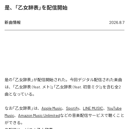
是、「乙女辞表」を配信開始
新曲情報
2026.8.7
是の「乙女辞表」が配信開始された。今回デジタル配信された楽曲
は、「乙女辞表 (feat. メト)」「乙女辞表 (feat. 初音ミク)」を含む全2
曲となっている。
なお「
乙女辞表
」は、
Apple Music
、
Spotify
、
LINE MUSIC
、
YouTube
Music
、
Amazon Music Unlimited
などの音楽配信サービスで聴くこと
ができる。