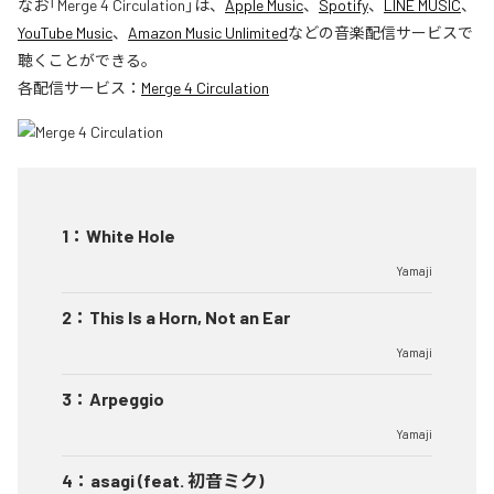
なお「
Merge 4 Circulation
」は、
Apple Music
、
Spotify
、
LINE MUSIC
、
YouTube Music
、
Amazon Music Unlimited
などの音楽配信サービスで
聴くことができる。
各配信サービス：
Merge 4 Circulation
1
：
White Hole
Yamaji
2
：
This Is a Horn, Not an Ear
Yamaji
3
：
Arpeggio
Yamaji
4
：
asagi (feat. 初音ミク)