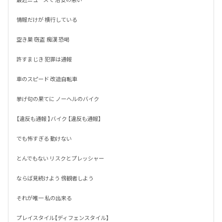
情報だけが 横行している

空き巣 窃盗  痴漢 恐喝

許すまじき 犯罪は通報

車のスピード 改造自転車

挙げ句の果てに ノーヘルのバイク

【違反も通報 】バイク 【違反も通報】

でも怖すぎる 動けない 

とんでもない リスクとプレッシャー

ならば見続けよう 傍観者しよう

それが唯一 私の出来る 

プレイスタイル【ディフェンスタイル】
