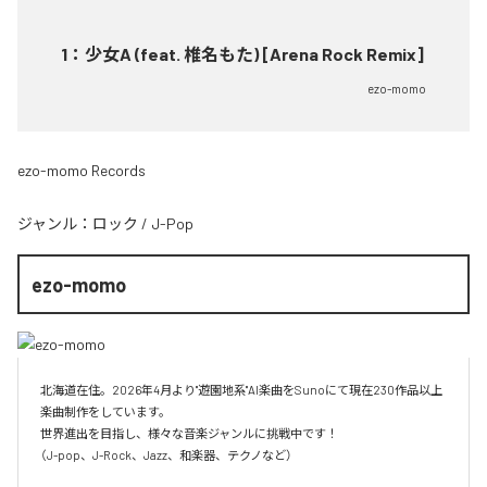
1
：
少女A (feat. 椎名もた) [Arena Rock Remix]
ezo-momo
ezo-momo Records
ジャンル：
ロック
/
J-Pop
ezo-momo
北海道在住。2026年4月より"遊園地系"AI楽曲をSunoにて現在230作品以上
楽曲制作をしています。

世界進出を目指し、様々な音楽ジャンルに挑戦中です！

（J-pop、J-Rock、Jazz、和楽器、テクノなど）