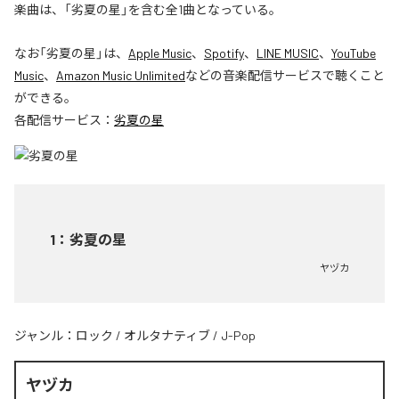
楽曲は、「劣夏の星」を含む全1曲となっている。
なお「
劣夏の星
」は、
Apple Music
、
Spotify
、
LINE MUSIC
、
YouTube
Music
、
Amazon Music Unlimited
などの音楽配信サービスで聴くこと
ができる。
各配信サービス：
劣夏の星
1
：
劣夏の星
ヤヅカ
ジャンル：
ロック
/
オルタナティブ
/
J-Pop
ヤヅカ