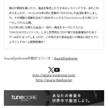
親父が歌詞を書いたり、食品を販売したりするロックバンドです。あれこれ
ありましたが、ついに2019年8月に悲願の『RSR2019』の出演を果たしまし
た。その感動と感謝を込めて2枚めのシングル「Over the Sun」を10月にリリ
ースしてMVも公開。

2020年4月には新たな出会い・別れ・再会をテーマにアルバム
「ENCOUNTER」リリース。しかし世界的なコロナ禍で安全最優先のためツ
アーは幻となってしまったが、この先のまだ見ぬ出会いや再会に向けてアシ
ュラシンドローム絶賛稼働中！
AsuraSyndrome
の他のリリース：
AsuraSyndrome
http://asura-syndrome.com/
http://asura.theshop.jp/