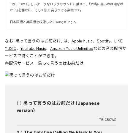
TRI CROWSらしいダークなロックサウンドに乗せて、「本当に黒いのは誰なの
か？」を静かに、そして鋭く突きつける楽曲です。

日本語版と英語版を収録した2 Songs Single。
なお「
黒って言うのはお前だけ
」は、
Apple Music
、
Spotify
、
LINE
MUSIC
、
YouTube Music
、
Amazon Music Unlimited
などの音楽配信サ
ービスで聴くことができる。
各配信サービス：
黒って言うのはお前だけ
1
：
黒って言うのはお前だけ (Japanese
version)
TRI CROWS
2
：
The Only One Calling Me Black Is You