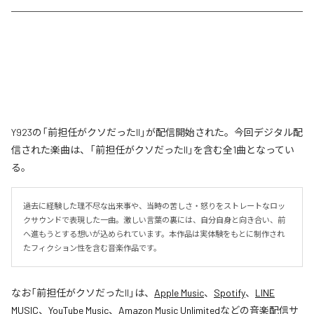
Y923の「前担任がクソだったII」が配信開始された。今回デジタル配
信された楽曲は、「前担任がクソだったII」を含む全1曲となってい
る。
過去に経験した理不尽な出来事や、当時の苦しさ・怒りをストレートなロッ
クサウンドで表現した一曲。激しい言葉の裏には、自分自身と向き合い、前
へ進もうとする想いが込められています。本作品は実体験をもとに制作され
たフィクション性を含む音楽作品です。
なお「
前担任がクソだったII
」は、
Apple Music
、
Spotify
、
LINE
MUSIC
、
YouTube Music
、
Amazon Music Unlimited
などの音楽配信サ