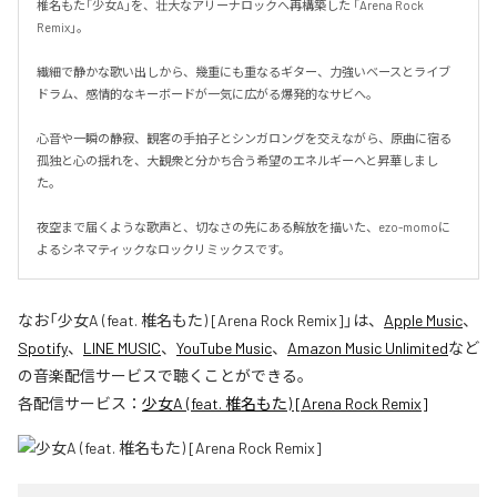
椎名もた「少女A」を、壮大なアリーナロックへ再構築した 「Arena Rock 
Remix」。

繊細で静かな歌い出しから、幾重にも重なるギター、力強いベースとライブ
ドラム、感情的なキーボードが一気に広がる爆発的なサビへ。

心音や一瞬の静寂、観客の手拍子とシンガロングを交えながら、原曲に宿る
孤独と心の揺れを、大観衆と分かち合う希望のエネルギーへと昇華しまし
た。

夜空まで届くような歌声と、切なさの先にある解放を描いた、ezo-momoに
よるシネマティックなロックリミックスです。
なお「
少女A (feat. 椎名もた) [Arena Rock Remix]
」は、
Apple Music
、
Spotify
、
LINE MUSIC
、
YouTube Music
、
Amazon Music Unlimited
など
の音楽配信サービスで聴くことができる。
各配信サービス：
少女A (feat. 椎名もた) [Arena Rock Remix]