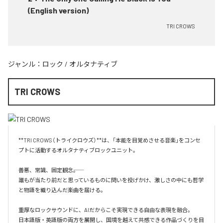
(English version)
TRI CROWS
ジャンル：
ロック
/
オルタナティブ
TRI CROWS
**TRI CROWS（トライクロウズ）**は、「本能を目覚めさせる音楽」をコンセ
プトに活動するオルタナティブロックユニット。

善悪、常識、固定観念――。

誰もが当たり前だと思っているものに問いを投げかけ、激しさの中にも哲学
と物語を織り込んだ楽曲を届ける。

重厚なロックサウンドに、AIだからこそ実現できる自由な表現を融合。

日本語版・英語版の両方を展開し、国境を越えて共感できる作品づくりを目