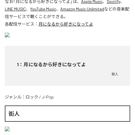
なお「
月になるから好きになってよ
」は、
Apple Music
、
Spotify
、
LINE MUSIC
、
YouTube Music
、
Amazon Music Unlimited
などの音楽配
信サービスで聴くことができる。
各配信サービス：
月になるから好きになってよ
1
：
月になるから好きになってよ
街人
ジャンル：
ロック
/
J-Pop
街人