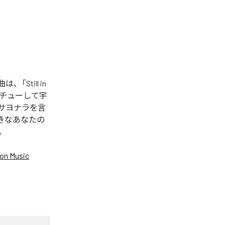
「Still in
してチューして宇
からサヨナラを言
好きなあなたの
。
on Music