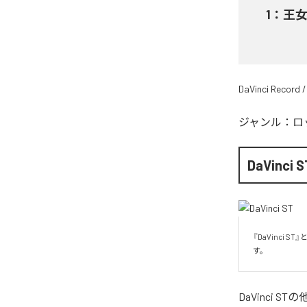
1
：
王女
DaVinci Record /
ジャンル：
ロ
DaVinci S
『DaVinci
す。
DaVinci ST
の