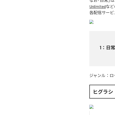
なお「
日常
」
Unlimited
など
各配信サービ
1
：
日
ジャンル：
ロ
ヒグラシ