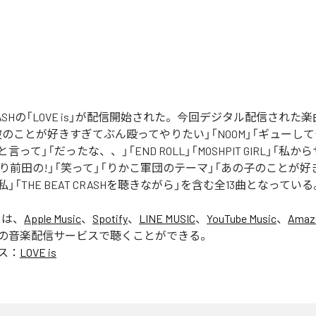
 CRASHの「LOVE is」が配信開始された。今回デジタル配信された楽曲は、
blue」「彼のことが好きすぎてぶん殴ってやりたい」「NOOM」「ギュー
って」「だったな、、」「END ROLL」「MOSHPIT GIRL」「私
たり前田の!」「笑って」「りかこ軍団のテーマ」「あの子のことが
」「THE BEAT CRASHを聴きながら」を含む全13曲となっている
」は、
Apple Music
、
Spotify
、
LINE MUSIC
、
YouTube Music
、
Amaz
の音楽配信サービスで聴くことができる。
ス：
LOVE is