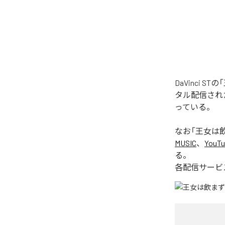
DaVinci 
タル配信された楽
っている。
なお「
王女は飲ま
MUSIC
、
YouTu
る。
各配信サービ