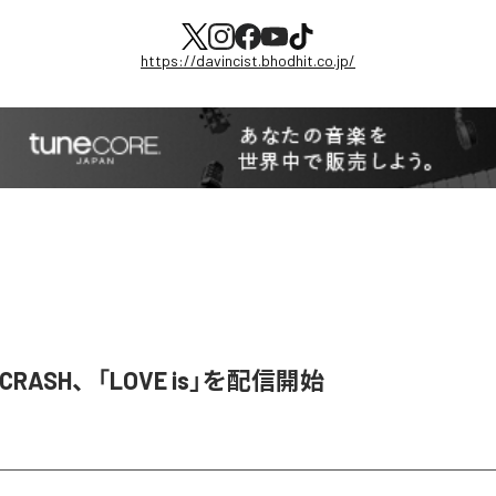
https://davincist.bhodhit.co.jp/
T CRASH、「LOVE is」を配信開始