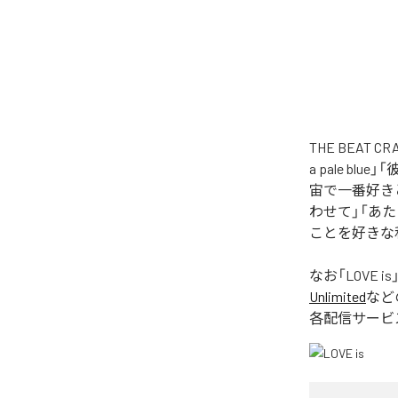
THE BEAT
a pale 
宙で一番好きと言
わせて」「あ
ことを好きな私
なお「
LOVE is
Unlimited
など
各配信サービ