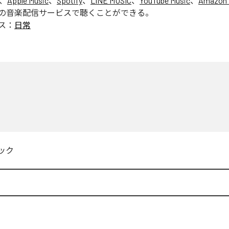
は、
Apple Music
、
Spotify
、
LINE MUSIC
、
YouTube Music
、
Amazon 
の音楽配信サービスで聴くことができる。
ス：
日常
常
ック