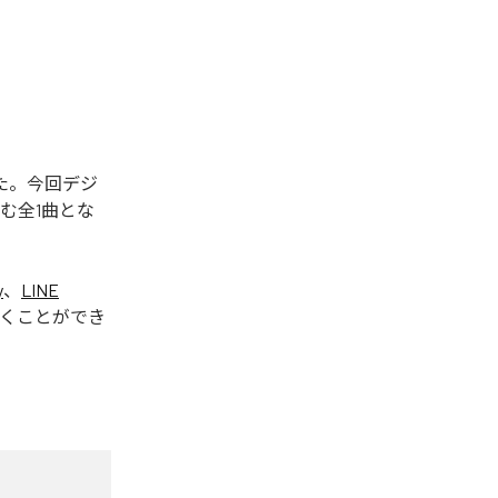
された。今回デジ
含む全1曲とな
y
、
LINE
くことができ