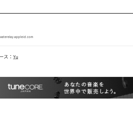
vaterelay.appleid.com
ース：
Yu