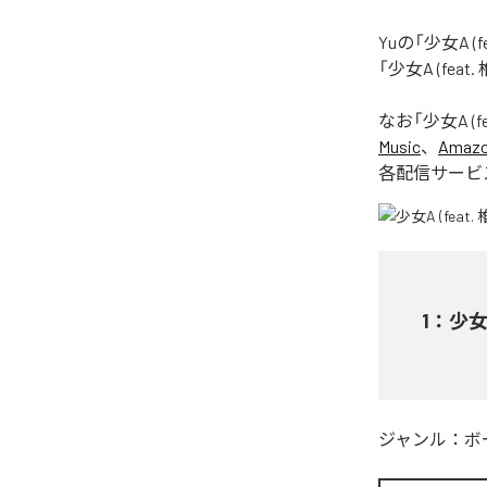
Yuの「少女A 
「少女A (fea
なお「
少女A (f
Music
、
Amazon
各配信サービ
1
：
少女A
ジャンル：
ボ