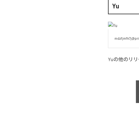
Yu
mdzfjmfk7j@pri
Yu
の他のリリ