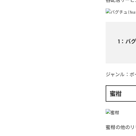
1
：
バグチ
ジャンル：
ボ
蜜柑
蜜柑
の他のリ