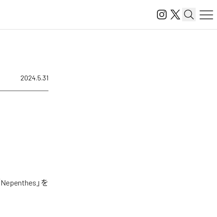
2024.5.31
enthes」を