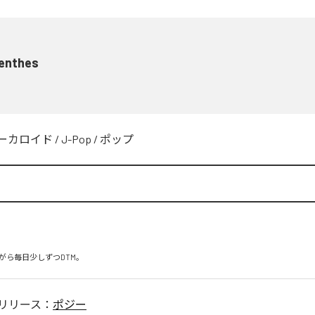
enthes
ーカロイド
/
J-Pop
/
ポップ
がら毎日少しずつDTM。
リリース：
ポジー