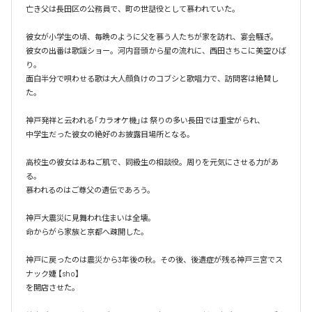
亡き父は長田区の公務員で、町の世話役として慕われていた。

彼女が小学生の頃、毎晩のように父を慕う人たちが家を訪れ、宴会騒ぎ。

彼女の出番は歌謡ショー。河内音頭から星の流れに、西田さちこに美空ひば
り。

面白半分で唄わせる歌は大人顔負けのコブシと歌唱力で、訪問客は絶賛し
た。

神戸発祥と云われる「カラオケ機｣は 祭りの多い長田では重宝がられ、

中学生だった彼女の絶好のお披露目場所となる。

高校生の彼女はあねご肌で、同級生の相談役。周りを元気にさせる力があ
る。

慕われるのはご尊父の遺伝であろう。

神戸大震災に見舞われ住まいは全壊。

命からがら家族と京都へ疎開した。

神戸に戻ったのは震災から3年後の秋。その後、後遺症が残る神戸三宮でス
ナック婕 【sho】

を開店させた。
