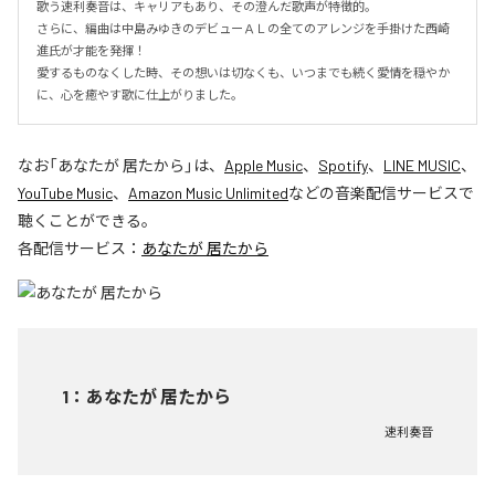
歌う速利奏音は、キャリアもあり、その澄んだ歌声が特徴的。

さらに、編曲は中島みゆきのデビューＡＬの全てのアレンジを手掛けた西崎
進氏が才能を発揮！

愛するものなくした時、その想いは切なくも、いつまでも続く愛情を穏やか
に、心を癒やす歌に仕上がりました。
なお「
あなたが 居たから
」は、
Apple Music
、
Spotify
、
LINE MUSIC
、
YouTube Music
、
Amazon Music Unlimited
などの音楽配信サービスで
聴くことができる。
各配信サービス：
あなたが 居たから
1
：
あなたが 居たから
速利奏音