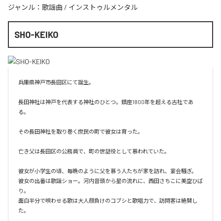
ジャンル：
歌謡曲
/
インストゥルメンタル
SHO-KEIKO
兵庫県神戸市長田区にて誕生。

長田神社は神戸を代表する神社のひとつ。鎮座1800年を超える古社であ
る。

その長田神社を取り巻く庶民の町で彼女は育った。

亡き父は長田区の公務員で、町の世話役として慕われていた。

彼女が小学生の頃、毎晩のように父を慕う人たちが家を訪れ、宴会騒ぎ。

彼女の出番は歌謡ショー。河内音頭から星の流れに、西田さちこに美空ひば
り。

面白半分で唄わせる歌は大人顔負けのコブシと歌唱力で、訪問客は絶賛し
た。
