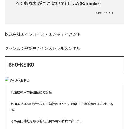
4
：
あなたがここにいてほしい (Karaoke)
SHO-KEIKO
株式会社エイフォース・エンタテイメント
ジャンル：
歌謡曲
/
インストゥルメンタル
SHO-KEIKO
兵庫県神戸市長田区にて誕生。

長田神社は神戸を代表する神社のひとつ。鎮座1800年を超える古社であ
る。

その長田神社を取り巻く庶民の町で彼女は育った。
