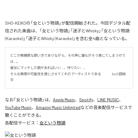
SHO-KEIKOの「女という物語」が配信開始された。今回デジタル配
信された楽曲は、「女という物語」「迷子とWhisky」「女という物語
(Karaoke)」「迷子とWhisky (Karaoke)」を含む全4曲となっている。
どこか無機質な歌い方でありながら、その声に誰もがそう感じてしまうので
は…。

彼女にマッチした歌があればいい…、作りたい…、

そんな無限の可能性を感じさせてくれたアーティストである 　　　by小田純
平
なお「
女という物語
」は、
Apple Music
、
Spotify
、
LINE MUSIC
、
YouTube Music
、
Amazon Music Unlimited
などの音楽配信サービスで
聴くことができる。
各配信サービス：
女という物語