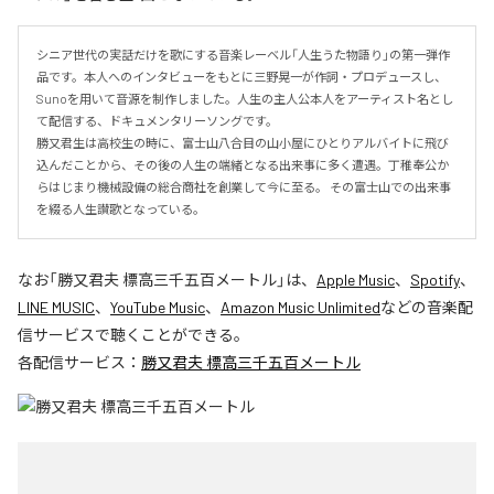
シニア世代の実話だけを歌にする音楽レーベル「人生うた物語り」の第一弾作
品です。本人へのインタビューをもとに三野晃一が作詞・プロデュースし、
Sunoを用いて音源を制作しました。人生の主人公本人をアーティスト名とし
て配信する、ドキュメンタリーソングです。 

勝又君生は高校生の時に、富士山八合目の山小屋にひとりアルバイトに飛び
込んだことから、その後の人生の端緒となる出来事に多く遭遇。丁稚奉公か
らはじまり機械設備の総合商社を創業して今に至る。 その富士山での出来事
を綴る人生讃歌となっている。
なお「
勝又君夫 標高三千五百メートル
」は、
Apple Music
、
Spotify
、
LINE MUSIC
、
YouTube Music
、
Amazon Music Unlimited
などの音楽配
信サービスで聴くことができる。
各配信サービス：
勝又君夫 標高三千五百メートル