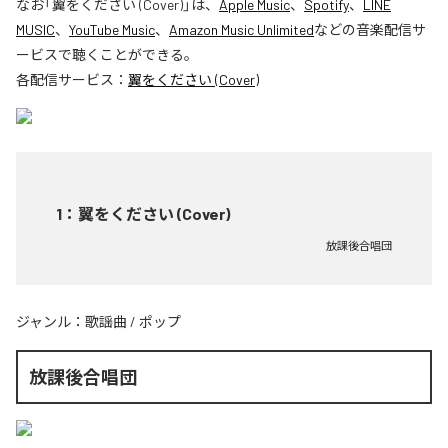
なお「
翼をください (Cover)
」は、
Apple Music
、
Spotify
、
LINE
MUSIC
、
YouTube Music
、
Amazon Music Unlimited
などの音楽配信サ
ービスで聴くことができる。
各配信サービス：
翼をください (Cover)
1
：
翼をください (Cover)
放課後合唱団
ジャンル：
歌謡曲
/
ポップ
放課後合唱団