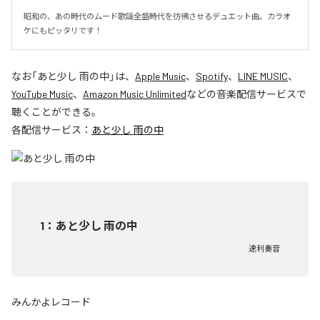
昭和の、あの時代のムード歌謡全盛時代を彷彿させるデュエット曲。カラオ
ケにもピッタリです！
なお「
あと少し 雨の中
」は、
Apple Music
、
Spotify
、
LINE MUSIC
、
YouTube Music
、
Amazon Music Unlimited
などの音楽配信サービスで
聴くことができる。
各配信サービス：
あと少し 雨の中
1
：
あと少し 雨の中
速利奏音
みんかよレコード