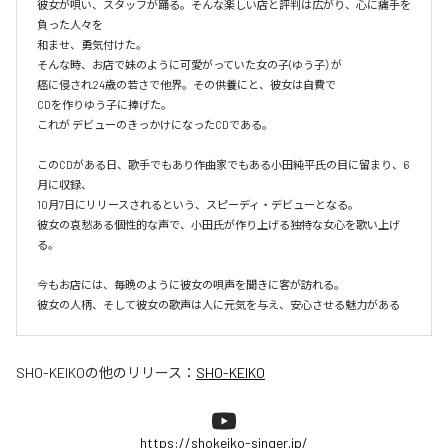
彼女が唄い、スタッフが踊る。そんな楽しい店と評判は広がり、心に痛手を
負った人々を

和ませ、勇気付けた。

そんな時、お店で妹のように可愛がっていた女の子(ゆう子）が

癌に侵され24歳の若さで他界。その供養にと、彼女は自費で

CDを作りゆう子に捧げた。

これが デビューのきっかけになったCDである。

このCDがある日、歌手でもあり作曲家でもある小田純平氏の目に留まり、6
月に収録、

10月7日にリリースされるという、スピーディ・デビューとなる。

彼女の哀愁ある個性的な声で、小田氏が作り上げる独特な女心を歌い上げ
る。

今もお店には、毎晩のように彼女の唄声を聞きに客が訪れる。

彼女の人柄、そして彼女の歌声は人に元気を与え、安心させる魅力がある
SHO-KEIKO
の他のリリース：
SHO-KEIKO
https://shokeiko-singer.jp/