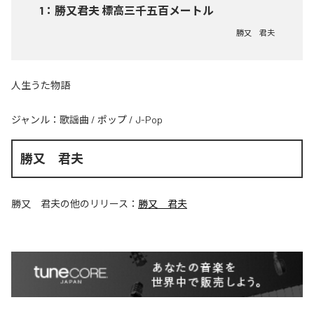
1
：
勝又君夫 標高三千五百メートル
勝又 君夫
人生うた物語
ジャンル：
歌謡曲
/
ポップ
/
J-Pop
勝又 君夫
勝又 君夫
の他のリリース：
勝又 君夫