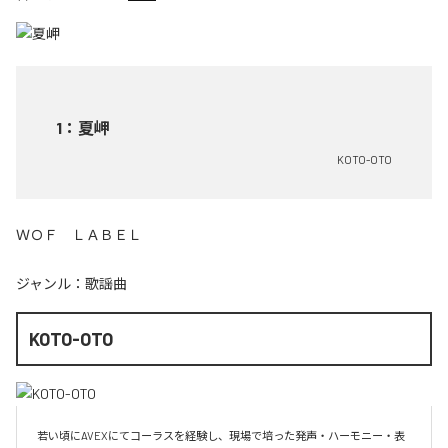
1
：
夏岬
KOTO-OTO
ＷＯＦ ＬＡＢＥＬ
ジャンル：
歌謡曲
KOTO-OTO
若い頃にAVEXにてコーラスを経験し、現場で培った発声・ハーモニー・表