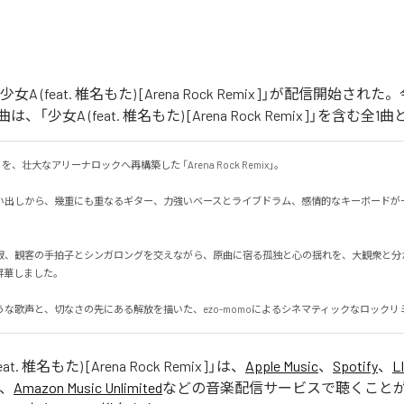
「少女A (feat. 椎名もた) [Arena Rock Remix]」が配信開始さ
「少女A (feat. 椎名もた) [Arena Rock Remix]」を含む
、壮大なアリーナロックへ再構築した 「Arena Rock Remix」。

い出しから、幾重にも重なるギター、力強いベースとライブドラム、感情的なキーボードが
寂、観客の手拍子とシンガロングを交えながら、原曲に宿る孤独と心の揺れを、大観衆と分
しました。

うな歌声と、切なさの先にある解放を描いた、ezo-momoによるシネマティックなロックリ
at. 椎名もた) [Arena Rock Remix]
」は、
Apple Music
、
Spotify
、
L
、
Amazon Music Unlimited
などの音楽配信サービスで聴くこと