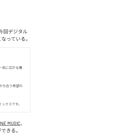
れた。今回デジタル
全1曲となっている。
一気に広がる爆
かち合う希望の
ミックスです。
INE MUSIC
、
ができる。