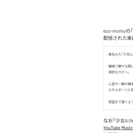
ezo-momoの
配信された楽曲は、
椎名もた「少女A」を
繊細で静かな歌
発的なサビへ。

心音や一瞬の静
エネルギーへと昇華
夜空まで届くよ
なお「
少女A (fe
YouTube Music