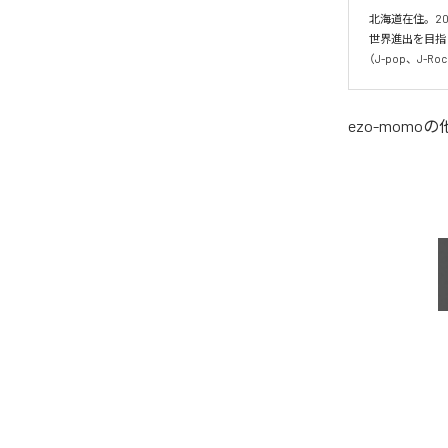
北海道在住。20
世界進出を目指
（J-pop、J-
ezo-momo
の