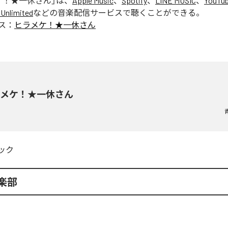
ケ！★一休さん
」は、
Apple Music
、
Spotify
、
LINE MUSIC
、
YouTub
Unlimited
などの音楽配信サービスで聴くことができる。
ス：
ヒラメケ！★一休さん
ラメケ！★一休さん
ック
楽部