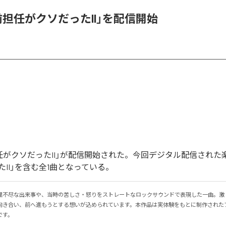
「前担任がクソだったII」を配信開始
前担任がクソだったII」が配信開始された。今回デジタル配信された
II」を含む全1曲となっている。
理不尽な出来事や、当時の苦しさ・怒りをストレートなロックサウンドで表現した一曲。激
向き合い、前へ進もうとする想いが込められています。本作品は実体験をもとに制作された
です。