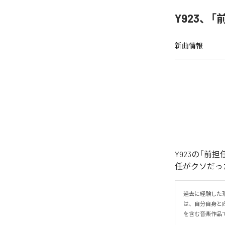
Y923、
新曲情報
Y923の「
任がクソだった
過去に経験した
は、自分自身と
を含む音楽作品