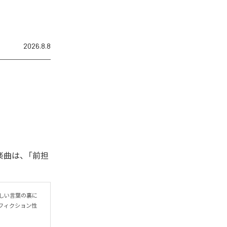
2026.8.8
楽曲は、「前担
しい言葉の裏に
フィクション性