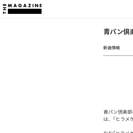
青パン倶
新曲情報
青パン倶楽部
は、「ヒラメ