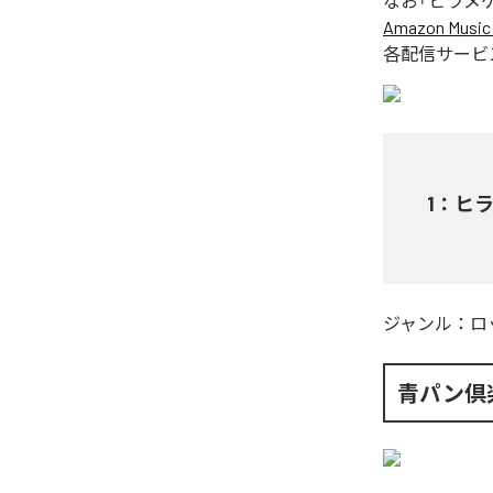
なお「
ヒラメ
Amazon Music 
各配信サービ
1
：
ヒ
ジャンル：
ロ
青パン倶