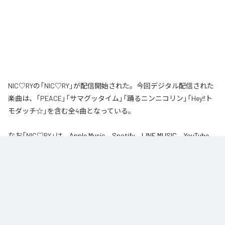
NIC♡RYの「NIC♡RY」が配信開始された。今回デジタル配信された
楽曲は、「PEACE」「サマグッタイム」「踊るニンニコリン」「Hey!!ト
モダッチ☆」を含む全4曲となっている。
なお「
NIC♡RY
」は、
Apple Music
、
Spotify
、
LINE MUSIC
、
YouTube
Music
、
Amazon Music Unlimited
などの音楽配信サービスで聴くこと
ができる。
各配信サービス：
NIC♡RY