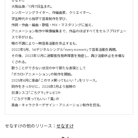
せなすけ

大阪出身／11月17日生まれ。

シンガーソングライター、作編曲家、クリエイター。

学生時代から独学で音楽制作を学び、

作詞・作曲・編曲・歌唱・MIX・マスタリングに加え、

アニメーション制作や映像編集まで、作品のほぼすべてをセルフプロデュー
スで手がける。

喉の不調により一時音楽活動を休止するも、

2022年5月、1stデジタルシングル「every moment」で音楽活動を再開。

その後、2023年12月に過緊張性発声障害を発症し、再び活動休止を余儀な
くされる。

歌うことができない状況の中で新たな表現として

「ボカロ×アニメーション」の制作を開始。

2025年6月に楽曲「このサメ飼ってもいい？」をリリース。

同作をきっかけに、2026年3月より放映の

日清シスコ「ごろグラ」テレビCM

『ごろグラ買ってもいい？篇』の

楽曲・キャラクターデザイン・アニメーション制作を担当。
せなすけ
の他のリリース：
せなすけ